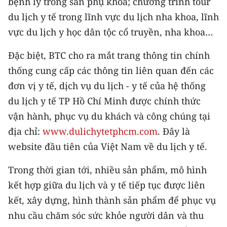
bệnh lý trong sản phụ khoa; chương trình tour
CHƯƠNG TRÌNH OCOP - MỖI XÃ
du lịch y tế trong lĩnh vực du lịch nha khoa, lĩnh
MỘT SẢN PHẨM
vực du lịch y học dân tộc cổ truyền, nha khoa…
RADIO
Đặc biệt, BTC cho ra mắt trang thông tin chính
thống cung cấp các thông tin liên quan đến các
MEDIA CENTER
đơn vị y tế, dịch vụ du lịch - y tế của hệ thống
E-Magazine
du lịch y tế TP Hồ Chí Minh được chính thức
vận hành, phục vụ du khách và công chúng tại
Video
địa chỉ:
www.dulichytetphcm.com
. Đây là
Media Chính trị
website đầu tiên của Việt Nam về du lịch y tế.
Media Kinh tế
Trong thời gian tới, nhiều sản phẩm, mô hình
kết hợp giữa du lịch và y tế tiếp tục được liên
Media Văn hóa
kết, xây dựng, hình thành sản phẩm để phục vụ
Media Xã hội
nhu cầu chăm sóc sức khỏe người dân và thu