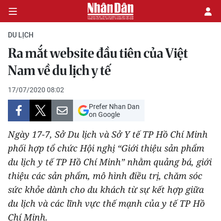
DU LỊCH
Ra mắt website đầu tiên của Việt
CHÍNH TRỊ
Nam về du lịch y tế
KINH TẾ
17/07/2020 08:02
Prefer Nhan Dan
VĂN HÓA
on Google
Ngày 17-7, Sở Du lịch và Sở Y tế TP Hồ Chí Minh
XÃ HỘI
phối hợp tổ chức Hội nghị “Giới thiệu sản phẩm
du lịch y tế TP Hồ Chí Minh” nhằm quảng bá, giới
PHÁP LUẬT
thiệu các sản phẩm, mô hình điều trị, chăm sóc
DU LỊCH
sức khỏe dành cho du khách từ sự kết hợp giữa
du lịch và các lĩnh vực thế mạnh của y tế TP Hồ
THẾ GIỚI
Chí Minh.