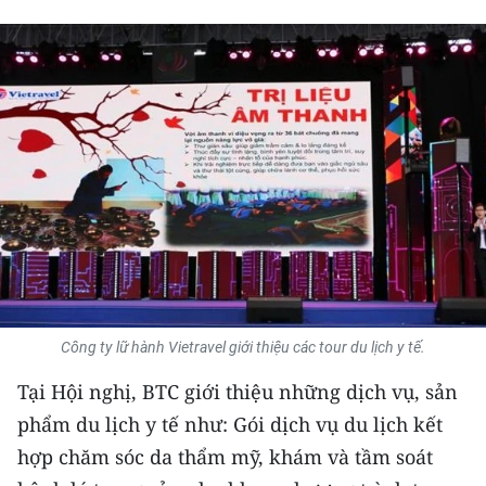
THỂ THAO
GIÁO DỤC
Y TẾ
KHOA HỌC - CÔNG NGHỆ
MÔI TRƯỜNG
BẠN ĐỌC
KIỂM CHỨNG THÔNG TIN
Công ty lữ hành Vietravel giới thiệu các tour du lịch y tế.
Tại Hội nghị, BTC giới thiệu những dịch vụ, sản
TRI THỨC CHUYÊN SÂU
phẩm du lịch y tế như: Gói dịch vụ du lịch kết
54 DÂN TỘC VIỆT NAM
hợp chăm sóc da thẩm mỹ, khám và tầm soát