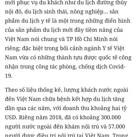
mới phục vụ du khách như du lịch đường thủy
TIN MỚI
nội đô, du lịch sinh thái, nông nghiệp… sản
phẩm du lịch y tế là một trong những điển hình
TIN ĐỊA PHƯƠNG
của sản phẩm du lịch mới đầy tiềm năng của
Trung du và miền núi phía Bắc
Việt Nam nói chung và TP Hồ Chí Minh nói
riêng; đặc biệt trong bối cảnh ngành Y tế Việt
Đồng bằng sông Hồng
Nam vừa có những thành tựu được quốc tế công
Bắc Trung Bộ
nhận trong công tác phòng, chống dịch Covid-
Duyên hải Nam Trung Bộ và Tây
19.
Nguyên
Theo số liệu thống kê, lượng khách nước ngoài
Đông Nam Bộ
đến Việt Nam chữa bệnh kết hợp du lịch tăng
dần qua các năm, với doanh thu khoảng hai tỷ
Đồng bằng sông Cửu Long
USD. Riêng năm 2018, đã có khoảng 300.000
Chuyên trang Hà Nội
người nước ngoài đến khám nội trú và 57.000
người được điều trị nội trú tại Việt Nam. Trong
Chuyên trang TP. Hồ Chí Minh