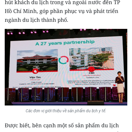
hút khách du lịch trong và ngoài nước đến TP
Media Pháp luật
Hồ Chí Minh, góp phần phục vụ và phát triển
Media Du lịch
ngành du lịch thành phố.
Media Thế giới
Media Thể thao
Media Giáo dục
Media Y tế
Media Khoa học - Công nghệ
Media Môi trường
Ảnh
Các đơn vị giới thiệu về sản phẩm du lịch y tế.
Infographic
Được biết, bên cạnh một số sản phẩm du lịch