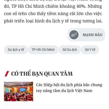
đó, TP Hồ Chí Minh chiếm khoảng 40%. Những
CHUYÊN ĐỀ
con số trên cho thấy tiềm năng rất lớn cho việc
phát triển loại hình du lịch y tế trong tương lai.
CÁC CHUYÊN TRANG
MẠNH HẢO
VỀ BÁO NHÂN DÂN
THỜI NAY
Du lịch y tế
TP Hồ Chí Minh
Sở Du lịch
Sở Y tế
NHÂN DÂN CUỐI TUẦN
CÓ THỂ BẠN QUAN TÂM
NHÂN DÂN HẰNG THÁNG
Các Hiệp hội du lịch phía bắc chung
MUA BÁO
tay nâng tầm du lịch Việt Nam
ĐỌC BÁO IN