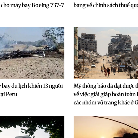
 cho máy bay Boeing 737-7
bang về chính sách thuế q
 bay du lịch khiến 13 người
Mỹ thông báo đã đạt được 
tại Peru
về việc giải giáp hoàn toà
các nhóm vũ trang khác ở 