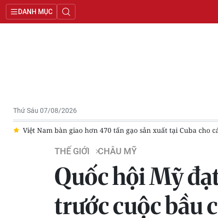
DANH MỤC
Thứ Sáu 07/08/2026
ác
Thượng viện Mỹ ngăn nguy cơ đóng cửa chính phủ
Độ
THẾ GIỚI
CHÂU MỸ
Quốc hội Mỹ đạt
trước cuộc bầu 