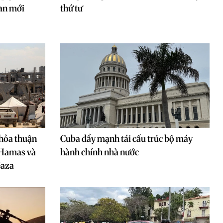
uan mới
thứ tư
thỏa thuận
Cuba đẩy mạnh tái cấu trúc bộ máy
n Hamas và
hành chính nhà nước
Gaza