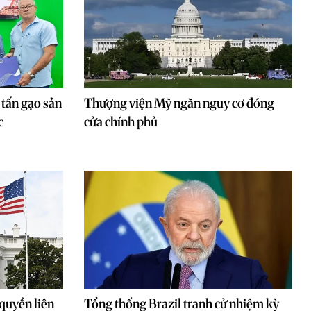
 tấn gạo sản
Thượng viện Mỹ ngăn nguy cơ đóng
c
cửa chính phủ
quyền liên
Tổng thống Brazil tranh cử nhiệm kỳ