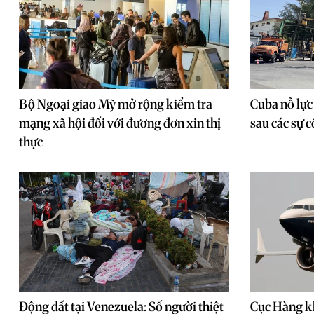
Bộ Ngoại giao Mỹ mở rộng kiểm tra
Cuba nỗ lực
mạng xã hội đối với đương đơn xin thị
sau các sự 
thực
Động đất tại Venezuela: Số người thiệt
Cục Hàng k