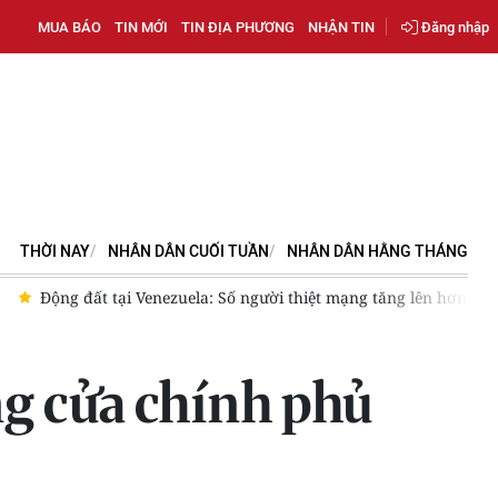
MUA BÁO
TIN MỚI
TIN ĐỊA PHƯƠNG
NHẬN TIN
Đăng nhập
THỜI NAY
NHÂN DÂN CUỐI TUẦN
NHÂN DÂN HẰNG THÁNG
i
Bộ Ngoại giao Mỹ mở rộng kiểm tra mạng xã hội đối với đươ
ng cửa chính phủ