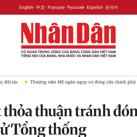
English
中文
Français
Русский
Español
한국어
ng đất tại Venezuela: Số người thiệt mạng tăng lên hơn 6.000 ngườ
 thỏa thuận tránh đó
cử Tổng thống