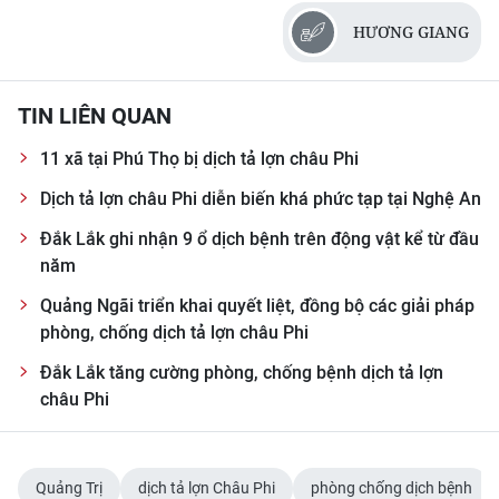
HƯƠNG GIANG
CHUYÊN ĐỀ
CÁC CHUYÊN TRANG
TIN LIÊN QUAN
11 xã tại Phú Thọ bị dịch tả lợn châu Phi
VỀ BÁO NHÂN DÂN
Dịch tả lợn châu Phi diễn biến khá phức tạp tại Nghệ An
THỜI NAY
Đắk Lắk ghi nhận 9 ổ dịch bệnh trên động vật kể từ đầu
năm
NHÂN DÂN CUỐI TUẦN
Quảng Ngãi triển khai quyết liệt, đồng bộ các giải pháp
NHÂN DÂN HẰNG THÁNG
phòng, chống dịch tả lợn châu Phi
Đắk Lắk tăng cường phòng, chống bệnh dịch tả lợn
MUA BÁO
châu Phi
ĐỌC BÁO IN
Quảng Trị
dịch tả lợn Châu Phi
phòng chống dịch bệnh