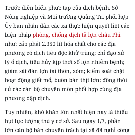
Media Pháp luật
Trước diễn biến phức tạp của dịch bệnh, Sở
Media Du lịch
Nông nghiệp và Môi trường Quảng Trị phối hợp
Ủy ban nhân dân các xã thực hiện quyết liệt các
Media Thế giới
biện pháp
phòng, chống dịch tả lợn châu Phi
Media Thể thao
như: cấp phát 2.350 lít hóa chất cho các địa
phương có dịch tiêu độc khử trùng; chỉ đạo xử
Media Giáo dục
lý ổ dịch, tiêu hủy kịp thời số lợn nhiễm bệnh;
Media Y tế
giám sát đàn lợn tại thôn, xóm; kiểm soát chặt
hoạt động giết mổ, buôn bán thịt lợn; đồng thời
Media Khoa học - Công nghệ
cử các cán bộ chuyên môn phối hợp cùng địa
Media Môi trường
phương dập dịch.
Ảnh
Tuy nhiên, khó khăn lớn nhất hiện nay là thiếu
hụt lực lượng thú y cơ sở. Sau ngày 1/7, phần
Infographic
lớn cán bộ bán chuyên trách tại xã đã nghỉ công