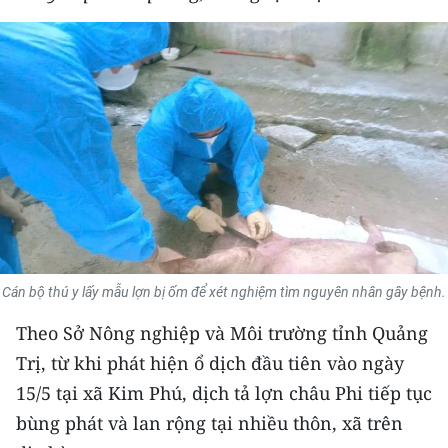
THỂ THAO
GIÁO DỤC
Y TẾ
KHOA HỌC - CÔNG NGHỆ
MÔI TRƯỜNG
BẠN ĐỌC
Cán bộ thú y lấy mẫu lợn bị ốm để xét nghiệm tìm nguyên nhân gây bệnh.
KIỂM CHỨNG THÔNG TIN
Theo Sở Nông nghiệp và Môi trường tỉnh Quảng
TRI THỨC CHUYÊN SÂU
Trị, từ khi phát hiện ổ dịch đầu tiên vào ngày
15/5 tại xã Kim Phú, dịch tả lợn châu Phi tiếp tục
54 DÂN TỘC VIỆT NAM
bùng phát và lan rộng tại nhiều thôn, xã trên