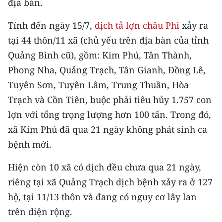
địa bàn.
CHƯƠNG TRÌNH OCOP - MỖI XÃ
MỘT SẢN PHẨM
Tính đến ngày 15/7,
dịch tả lợn châu Phi
xảy ra
tại 44 thôn/11 xã (chủ yếu trên địa bàn của tỉnh
RADIO
Quảng Bình cũ), gồm: Kim Phú, Tân Thành,
Phong Nha, Quảng Trạch, Tân Gianh, Đồng Lê,
MEDIA CENTER
Tuyên Sơn, Tuyên Lâm, Trung Thuần, Hòa
E-Magazine
Trạch và Cồn Tiên, buộc phải tiêu hủy 1.757 con
lợn với tổng trọng lượng hơn 100 tấn. Trong đó,
Video
xã Kim Phú đã qua 21 ngày không phát sinh ca
Media Chính trị
bệnh mới.
Media Kinh tế
Hiện còn 10 xã có dịch đều chưa qua 21 ngày,
riêng tại xã Quảng Trạch dịch bệnh xảy ra ở 127
Media Văn hóa
hộ, tại 11/13 thôn và đang có nguy cơ lây lan
Media Xã hội
trên diện rộng.