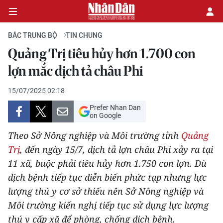
BẮC TRUNG BỘ
TIN CHUNG
Quảng Trị tiêu hủy hơn 1.700 con
CHÍNH TRỊ
lợn mắc dịch tả châu Phi
KINH TẾ
15/07/2025 02:18
Prefer Nhan Dan
VĂN HÓA
on Google
Theo Sở Nông nghiệp và Môi trường tỉnh
Quảng
XÃ HỘI
Trị
, đến ngày 15/7, dịch tả lợn châu Phi xảy ra tại
11 xã, buộc phải tiêu hủy hơn 1.750 con lợn. Dù
PHÁP LUẬT
dịch bệnh tiếp tục diễn biến phức tạp nhưng lực
DU LỊCH
lượng thú y cơ sở thiếu nên Sở Nông nghiệp và
Môi trường kiến nghị tiếp tục sử dụng lực lượng
THẾ GIỚI
thú y cấp xã để phòng, chống dịch bệnh.