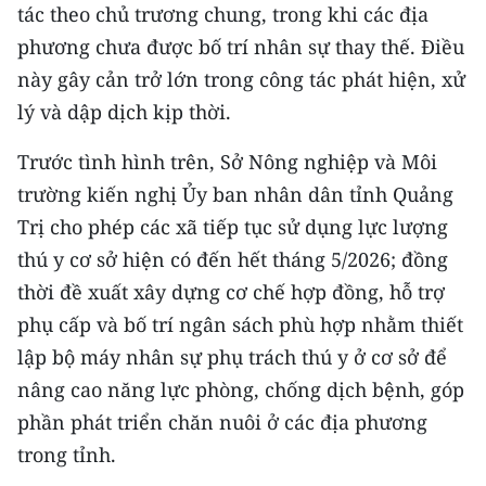
tác theo chủ trương chung, trong khi các địa
TIN MỚI
phương chưa được bố trí nhân sự thay thế. Điều
TIN ĐỊA PHƯƠNG
này gây cản trở lớn trong công tác phát hiện, xử
lý và dập dịch kịp thời.
Trung du và miền núi phía Bắc
Trước tình hình trên, Sở Nông nghiệp và Môi
Đồng bằng sông Hồng
trường kiến nghị Ủy ban nhân dân tỉnh Quảng
Bắc Trung Bộ
Trị cho phép các xã tiếp tục sử dụng lực lượng
thú y cơ sở hiện có đến hết tháng 5/2026; đồng
Duyên hải Nam Trung Bộ và Tây
thời đề xuất xây dựng cơ chế hợp đồng, hỗ trợ
Nguyên
phụ cấp và bố trí ngân sách phù hợp nhằm thiết
Đông Nam Bộ
lập bộ máy nhân sự phụ trách thú y ở cơ sở để
Đồng bằng sông Cửu Long
nâng cao năng lực phòng, chống dịch bệnh, góp
phần phát triển chăn nuôi ở các địa phương
Chuyên trang Hà Nội
trong tỉnh.
Chuyên trang TP. Hồ Chí Minh