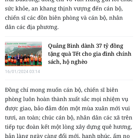
CHƯƠNG TRÌNH OCOP - MỖI XÃ
sức khỏe, an khang thịnh vượng đến cán bộ,
MỘT SẢN PHẨM
chiến sĩ các đồn biên phòng và cán bộ, nhân
dân các địa phương.
RADIO
MEDIA CENTER
Quảng Bình dành 37 tỷ đồng
tặng quà Tết cho gia đình chính
E-Magazine
sách, hộ nghèo
16/01/2024 03:14
Video
Media Chính trị
Đồng chí mong muốn cán bộ, chiến sĩ biên
phòng luôn hoàn thành xuất sắc mọi nhiệm vụ
Media Kinh tế
được giao, bảo đảm đón một mùa xuân mới vui
Media Văn hóa
tươi, an toàn; chúc cán bộ, nhân dân các xã trên
tiếp tục đoàn kết một lòng xây dựng quê hương,
Media Xã hội
bản làng ngày càng đổi mới, hạnh phúc, ấm no