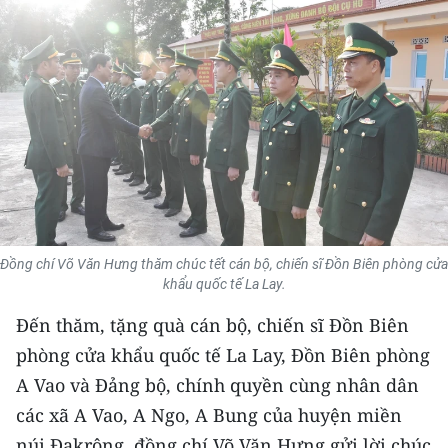
THỂ THAO
GIÁO DỤC
Y TẾ
KHOA HỌC - CÔNG NGHỆ
MÔI TRƯỜNG
BẠN ĐỌC
Đồng chí Võ Văn Hưng thăm chúc tết cán bộ, chiến sĩ Đồn Biên phòng cửa
khẩu quốc tế La Lay.
KIỂM CHỨNG THÔNG TIN
Đến thăm, tặng quà cán bộ, chiến sĩ Đồn Biên
phòng cửa khẩu quốc tế La Lay, Đồn Biên phòng
TRI THỨC CHUYÊN SÂU
A Vao và Đảng bộ, chính quyền cùng nhân dân
54 DÂN TỘC VIỆT NAM
các xã A Vao, A Ngo, A Bung của huyện miền
núi Đakrông, đồng chí Võ Văn Hưng gửi lời chúc