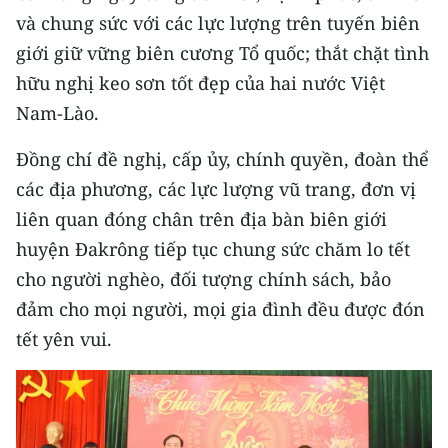
Media Pháp luật
và chung sức với các lực lượng trên tuyến biên
giới giữ vững biên cương Tổ quốc; thắt chặt tình
Media Du lịch
hữu nghị keo sơn tốt đẹp của hai nước Việt
Media Thế giới
Nam-Lào.
Media Thể thao
Đồng chí đề nghị, cấp ủy, chính quyền, đoàn thể
Media Giáo dục
các địa phương, các lực lượng vũ trang, đơn vị
liên quan đóng chân trên địa bàn biên giới
Media Y tế
huyện Đakrông tiếp tục chung sức chăm lo tết
Media Khoa học - Công nghệ
cho người nghèo, đối tượng chính sách, bảo
đảm cho mọi người, mọi gia đình đều được đón
Media Môi trường
tết yên vui.
Ảnh
Infographic