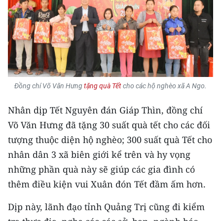
TIN MỚI
TIN ĐỊA PHƯƠNG
Trung du và miền núi phía Bắc
Đồng bằng sông Hồng
Đồng chí Võ Văn Hưng
tặng quà Tết
cho các hộ nghèo xã A Ngo.
Bắc Trung Bộ
Nhân dịp Tết Nguyên đán Giáp Thìn, đồng chí
Duyên hải Nam Trung Bộ và Tây
Võ Văn Hưng đã tặng 30 suất quà tết cho các đối
Nguyên
tượng thuộc diện hộ nghèo; 300 suất quà Tết cho
nhân dân 3 xã biên giới kể trên và hy vọng
Đông Nam Bộ
những phần quà này sẽ giúp các gia đình có
Đồng bằng sông Cửu Long
thêm điều kiện vui Xuân đón Tết đầm ấm hơn.
Chuyên trang Hà Nội
Dịp này, lãnh đạo tỉnh Quảng Trị cũng đi kiểm
Chuyên trang TP. Hồ Chí Minh