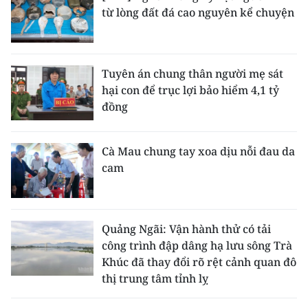
từ lòng đất đá cao nguyên kể chuyện
Tuyên án chung thân người mẹ sát
hại con để trục lợi bảo hiểm 4,1 tỷ
đồng
Cà Mau chung tay xoa dịu nỗi đau da
cam
Quảng Ngãi: Vận hành thử có tải
công trình đập dâng hạ lưu sông Trà
Khúc đã thay đổi rõ rệt cảnh quan đô
thị trung tâm tỉnh lỵ