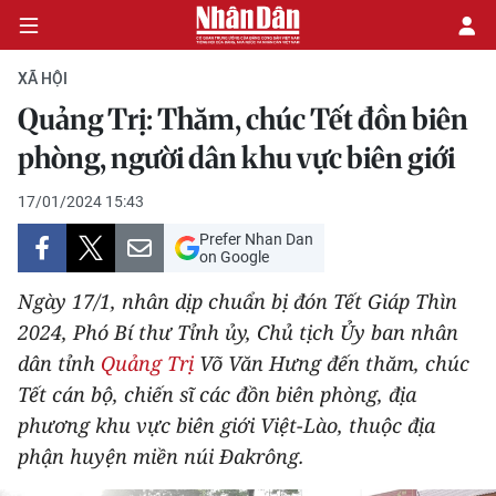
XÃ HỘI
Quảng Trị: Thăm, chúc Tết đồn biên
CHÍNH TRỊ
phòng, người dân khu vực biên giới
KINH TẾ
17/01/2024 15:43
Prefer Nhan Dan
VĂN HÓA
on Google
Ngày 17/1, nhân dịp chuẩn bị đón Tết Giáp Thìn
XÃ HỘI
2024, Phó Bí thư Tỉnh ủy, Chủ tịch Ủy ban nhân
dân tỉnh
Quảng Trị
Võ Văn Hưng đến thăm, chúc
PHÁP LUẬT
Tết cán bộ, chiến sĩ các đồn biên phòng, địa
DU LỊCH
phương khu vực biên giới Việt-Lào, thuộc địa
phận huyện miền núi Đakrông.
THẾ GIỚI