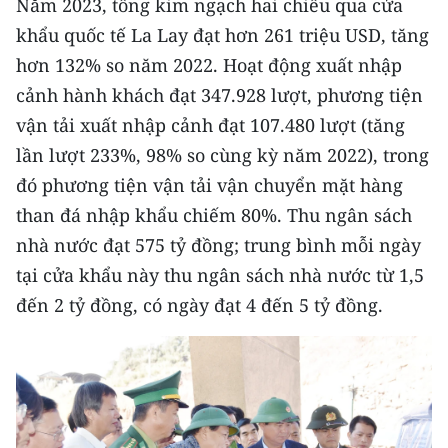
Năm 2023, tổng kim ngạch hai chiều qua cửa
ENGLISH
khẩu quốc tế La Lay đạt hơn 261 triệu USD, tăng
中文
hơn 132% so năm 2022. Hoạt động xuất nhập
cảnh hành khách đạt 347.928 lượt, phương tiện
FRANÇAIS
vận tải xuất nhập cảnh đạt 107.480 lượt (tăng
lần lượt 233%, 98% so cùng kỳ năm 2022), trong
РУССКИЙ
đó phương tiện vận tải vận chuyển mặt hàng
ESPAÑOL
than đá nhập khẩu chiếm 80%. Thu ngân sách
nhà nước đạt 575 tỷ đồng; trung bình mỗi ngày
한국어
tại cửa khẩu này thu ngân sách nhà nước từ 1,5
đến 2 tỷ đồng, có ngày đạt 4 đến 5 tỷ đồng.