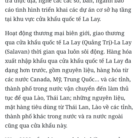
tra thực địa, nghe các các sở, ban, ngành báo
cáo tình hình triển khai các dự án cơ sở hạ tầng
CHUYÊN ĐỀ
tại khu vực cửa khẩu quốc tế La Lay.
CÁC CHUYÊN TRANG
Hoạt động thương mại biên giới, giao thương
qua cửa khẩu quốc tế La Lay (Quảng Trị)-La Lay
VỀ BÁO NHÂN DÂN
(Salavan) thời gian qua luôn sôi động. Hàng hóa
xuất nhập khẩu qua cửa khẩu quốc tế La Lay đa
THỜI NAY
dạng hơn trước, gồm nguyên liệu, hàng hóa từ
NHÂN DÂN CUỐI TUẦN
các nước Canada, Mỹ, Trung Quốc… và các tỉnh,
thành phố trong nước vận chuyển đến làm thủ
NHÂN DÂN HẰNG THÁNG
tục để qua Lào, Thái Lan; những nguyên liệu,
mặt hàng tiêu dùng từ Thái Lan, Lào về các tỉnh,
MUA BÁO
thành phố khác trong nước và ra nước ngoài
ĐỌC BÁO IN
cũng qua cửa khẩu này.