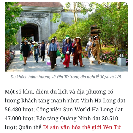
CHƯƠNG TRÌNH OCOP - MỖI XÃ
MỘT SẢN PHẨM
RADIO
MEDIA CENTER
E-Magazine
Video
Du khách hành hương về Yên Tử trong dịp nghỉ lễ 30/4 và 1/5.
Media Chính trị
Một số khu, điểm du lịch và địa phương có
Media Kinh tế
lượng khách tăng mạnh như: Vịnh Hạ Long đạt
56.480 lượt; Công viên Sun World Hạ Long đạt
Media Văn hóa
47.000 lượt; Bảo tàng Quảng Ninh đạt 20.510
Media Xã hội
lượt; Quần thể
Di sản văn hóa thế giới Yên Tử