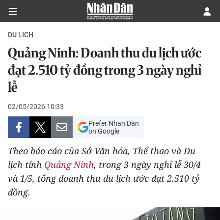
DU LỊCH
Quảng Ninh: Doanh thu du lịch ước
CHÍNH TRỊ
đạt 2.510 tỷ đồng trong 3 ngày nghỉ
lễ
KINH TẾ
02/05/2026 10:33
VĂN HÓA
Prefer Nhan Dan
on Google
XÃ HỘI
Theo báo cáo của Sở Văn hóa, Thể thao và Du
PHÁP LUẬT
lịch tỉnh
Quảng Ninh
, trong 3 ngày nghỉ lễ 30/4
và 1/5, tổng doanh thu du lịch ước đạt 2.510 tỷ
DU LỊCH
đồng.
THẾ GIỚI