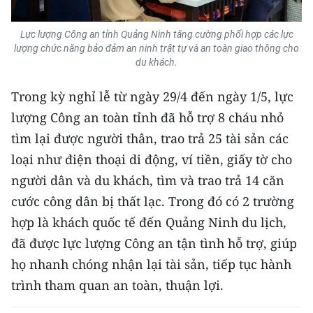
CHUYÊN ĐỀ
Lực lượng Công an tỉnh Quảng Ninh tăng cường phối hợp các lực
lượng chức năng bảo đảm an ninh trật tự và an toàn giao thông cho
CÁC CHUYÊN TRANG
du khách.
Trong kỳ nghỉ lễ từ ngày 29/4 đến ngày 1/5, lực
VỀ BÁO NHÂN DÂN
lượng Công an toàn tỉnh đã hỗ trợ 8 cháu nhỏ
tìm lại được người thân, trao trả 25 tài sản các
THỜI NAY
loại như điện thoại di động, ví tiền, giấy tờ cho
NHÂN DÂN CUỐI TUẦN
người dân và du khách, tìm và trao trả 14 căn
cước công dân bị thất lạc. Trong đó có 2 trường
NHÂN DÂN HẰNG THÁNG
hợp là khách quốc tế đến Quảng Ninh du lịch,
đã được lực lượng Công an tận tình hỗ trợ, giúp
MUA BÁO
họ nhanh chóng nhận lại tài sản, tiếp tục hành
ĐỌC BÁO IN
trình tham quan an toàn, thuận lợi.