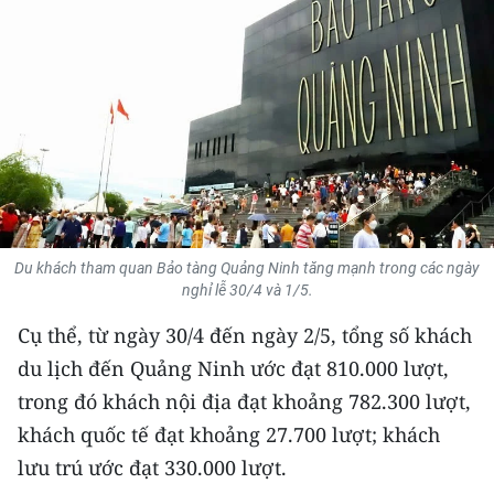
THỂ THAO
GIÁO DỤC
Y TẾ
KHOA HỌC - CÔNG NGHỆ
MÔI TRƯỜNG
Du khách tham quan Bảo tàng Quảng Ninh tăng mạnh trong các ngày
BẠN ĐỌC
nghỉ lễ 30/4 và 1/5.
Cụ thể, từ ngày 30/4 đến ngày 2/5, tổng số khách
KIỂM CHỨNG THÔNG TIN
du lịch đến Quảng Ninh ước đạt 810.000 lượt,
TRI THỨC CHUYÊN SÂU
trong đó khách nội địa đạt khoảng 782.300 lượt,
khách quốc tế đạt khoảng 27.700 lượt; khách
54 DÂN TỘC VIỆT NAM
lưu trú ước đạt 330.000 lượt.