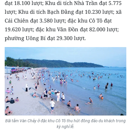
Media Pháp luật
đạt 18.100 lượt; Khu di tích Nhà Trần đạt 5.775
lượt; Khu di tích Bạch Đằng đạt 10.230 lượt; xã
Media Du lịch
Cái Chiên đạt 3.580 lượt; đặc khu Cô Tô đạt
Media Thế giới
19.620 lượt; đặc khu Vân Đồn đạt 82.000 lượt;
phường Uông Bí đạt 29.300 lượt.
Media Thể thao
Media Giáo dục
Media Y tế
Media Khoa học - Công nghệ
Media Môi trường
Ảnh
Infographic
Bãi tắm Vàn Chảy ở đặc khu Cô Tô thu hút đông đảo du khách trong
kỳ nghỉ lễ.