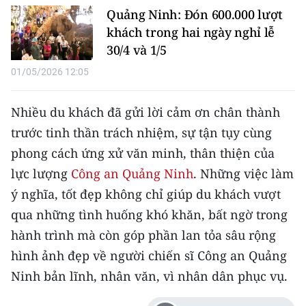
ENGLISH
Quảng Ninh: Đón 600.000 lượt
khách trong hai ngày nghỉ lễ
中文
30/4 và 1/5
01/05/2026 12:05
FRANÇAIS
РУССКИЙ
Nhiều du khách đã gửi lời cảm ơn chân thành
trước tinh thần trách nhiệm, sự tận tụy cùng
ESPAÑOL
phong cách ứng xử văn minh, thân thiện của
한국어
lực lượng
Công an Quảng Ninh
. Những việc làm
ý nghĩa, tốt đẹp không chỉ giúp du khách vượt
qua những tình huống khó khăn, bất ngờ trong
hành trình mà còn góp phần lan tỏa sâu rộng
hình ảnh đẹp về người chiến sĩ Công an Quảng
Ninh bản lĩnh, nhân văn, vì nhân dân phục vụ.