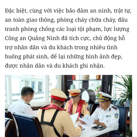
TIN MỚI
Đặc biệt, cùng với việc bảo đảm an ninh, trật tự,
an toàn giao thông, phòng cháy chữa cháy, đấu
TIN ĐỊA PHƯƠNG
tranh phòng chống các loại tội phạm, lực lượng
Trung du và miền núi phía Bắc
Công an Quảng Ninh đã tích cực, chủ động hỗ
trợ nhân dân và du khách trong nhiều tình
Đồng bằng sông Hồng
huống phát sinh, để lại những hình ảnh đẹp,
Bắc Trung Bộ
được nhân dân và du khách ghi nhận.
Duyên hải Nam Trung Bộ và Tây
Nguyên
Đông Nam Bộ
Đồng bằng sông Cửu Long
Chuyên trang Hà Nội
Chuyên trang TP. Hồ Chí Minh