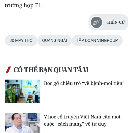
trường hợp F1.
TIN MỚI
TIN ĐỊA PHƯƠNG
HIỂN CỪ
Trung du và miền núi phía Bắc
30 MÁY THỞ
QUẢNG NGÃI
TẬP ĐOÀN VINGROUP
Đồng bằng sông Hồng
Bắc Trung Bộ
CÓ THỂ BẠN QUAN TÂM
Duyên hải Nam Trung Bộ và Tây
Nguyên
Bóc gỡ chiêu trò “vẽ bệnh-moi tiền”
Đông Nam Bộ
Đồng bằng sông Cửu Long
Y học cổ truyền Việt Nam cần một
Chuyên trang Hà Nội
cuộc "cách mạng" về tư duy
Chuyên trang TP. Hồ Chí Minh