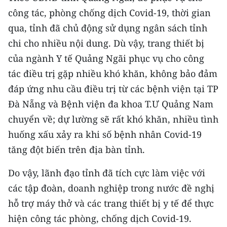
CHƯƠNG TRÌNH OCOP - MỖI XÃ
công tác, phòng chống dịch Covid-19, thời gian
MỘT SẢN PHẨM
qua, tỉnh đã chủ động sử dụng ngân sách tỉnh
chi cho nhiều nội dung. Dù vậy, trang thiết bị
RADIO
của ngành Y tế Quảng Ngãi phục vụ cho công
tác điều trị gặp nhiều khó khăn, không bảo đảm
MEDIA CENTER
đáp ứng nhu cầu điều trị từ các bệnh viện tại TP
E-Magazine
Đà Nẵng và Bệnh viện đa khoa T.Ư Quảng Nam
chuyển về; dự lường sẽ rất khó khăn, nhiều tình
Video
huống xấu xảy ra khi số bệnh nhân Covid-19
Media Chính trị
tăng đột biến trên địa bàn tỉnh.
Media Kinh tế
Do vậy, lãnh đạo tỉnh đã tích cực làm việc với
Media Văn hóa
các tập đoàn, doanh nghiệp trong nước đề nghị
hỗ trợ máy thở và các trang thiết bị y tế để thực
Media Xã hội
hiện công tác phòng, chống dịch Covid-19.