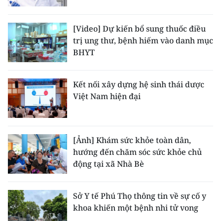
CHUYÊN ĐỀ
[Video] Dự kiến bổ sung thuốc điều
trị ung thư, bệnh hiếm vào danh mục
CÁC CHUYÊN TRANG
BHYT
VỀ BÁO NHÂN DÂN
Kết nối xây dựng hệ sinh thái dược
Việt Nam hiện đại
THỜI NAY
NHÂN DÂN CUỐI TUẦN
[Ảnh] Khám sức khỏe toàn dân,
NHÂN DÂN HẰNG THÁNG
hướng đến chăm sóc sức khỏe chủ
động tại xã Nhà Bè
MUA BÁO
ĐỌC BÁO IN
Sở Y tế Phú Thọ thông tin về sự cố y
khoa khiến một bệnh nhi tử vong