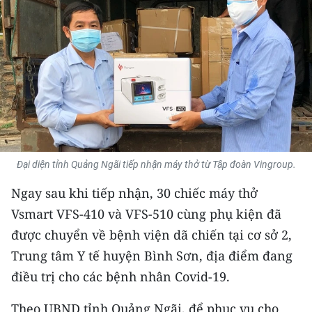
THỂ THAO
GIÁO DỤC
Y TẾ
KHOA HỌC - CÔNG NGHỆ
MÔI TRƯỜNG
Đại diện tỉnh Quảng Ngãi tiếp nhận máy thở từ Tập đoàn Vingroup.
BẠN ĐỌC
Ngay sau khi tiếp nhận, 30 chiếc máy thở
Vsmart VFS-410 và VFS-510 cùng phụ kiện đã
KIỂM CHỨNG THÔNG TIN
được chuyển về bệnh viện dã chiến tại cơ sở 2,
TRI THỨC CHUYÊN SÂU
Trung tâm Y tế huyện Bình Sơn, địa điểm đang
điều trị cho các bệnh nhân Covid-19.
54 DÂN TỘC VIỆT NAM
Theo UBND tỉnh Quảng Ngãi, để phục vụ cho