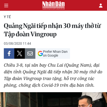
Y TẾ
Quảng Ngãi tiếp nhận 30 máy thở từ
CHÍNH TRỊ
Tập đoàn Vingroup
KINH TẾ
03/08/2020 11:44
Prefer Nhan Dan
VĂN HÓA
on Google
Chiều 3-8, tại sân bay Chu Lai (Quảng Nam), đại
XÃ HỘI
diện tỉnh Quảng Ngãi đã tiếp nhận 30 máy thở do
Tập đoàn Vingroup trao tặng, hỗ trợ công tác
PHÁP LUẬT
phòng, chống dịch Covid-19 trên địa bàn tỉnh.
DU LỊCH
THẾ GIỚI