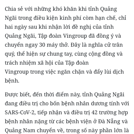
Media Pháp luật
Chia sẻ với những khó khăn khi tỉnh Quảng
Media Du lịch
Ngãi trong điều kiện kinh phí còm hạn chế, chỉ
hai ngày sau khi nhận lời đề nghị của tỉnh
Media Thế giới
Quảng Ngãi, Tập đoàn Vingroup đã đồng ý và
Media Thể thao
chuyển ngay 30 máy thở. Đây là nghĩa cử trân
quý, thể hiện sự chung tay, cùng cộng đồng và
Media Giáo dục
trách nhiệm xã hội của Tập đoàn
Media Y tế
Vingroup trong việc ngăn chặn và đẩy lùi dịch
bệnh.
Media Khoa học - Công nghệ
Được biết, đến thời điểm này, tỉnh Quảng Ngãi
Media Môi trường
đang điều trị cho bốn bệnh nhân dương tính với
Ảnh
SARS-CoV-2, tiếp nhận và điều trị 42 trường hợp
bệnh nhân nặng từ các bệnh viện ở Đà Nẵng và
Infographic
Quảng Nam chuyển về, trong số này phần lớn là