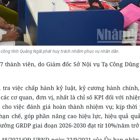
công tỉnh Quảng Ngãi phát huy trách nhiệm phục vụ nhân dân.
17 thành viên, do Giám đốc Sở Nội vụ Tạ Công Dũng
 tra việc chấp hành kỷ luật, kỷ cương hành chính,
các cơ quan, đơn vị, nhất là chỉ số KPI đối với nhi
cho việc đánh giá hoàn thành nhiệm vụ; kịp thời 
hạn chế, góp phần nâng cao hiệu lực, hiệu quả quả
rưởng GRDP giai đoạn 2026-2030 đạt từ 10%/năm trở 
ố 48/2021/QĐ-UBND ngày 22/9/2021 của Ủy ban nhân