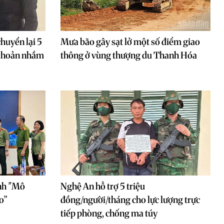
huyển lại 5
Mưa bão gây sạt lở một số điểm giao
 khoản nhầm
thông ở vùng thượng du Thanh Hóa
nh "Mô
Nghệ An hỗ trợ 5 triệu
o”
đồng/người/tháng cho lực lượng trực
tiếp phòng, chống ma túy