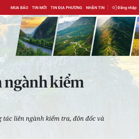
MUA BÁO
TIN MỚI
TIN ĐỊA PHƯƠNG
NHẬN TIN
Đăng nhập
ên ngành kiểm
 tác liên ngành kiểm tra, đôn đốc và