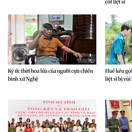
cốt liệt sĩ
Ký ức thời hoa lửa của người cựu chiến
Huế kêu gọi
binh xứ Nghệ
liệt sĩ bị vù