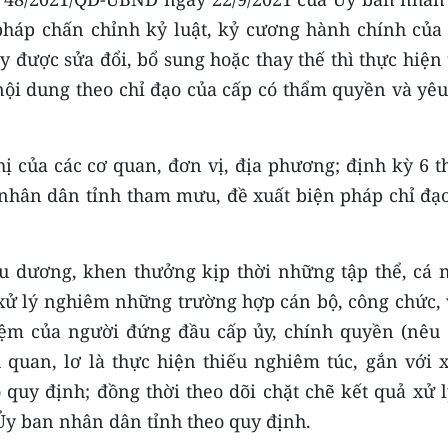
háp chấn chỉnh kỷ luật, kỷ cương hành chính của 
 được sửa đổi, bổ sung hoặc thay thế thì thực hiện
nội dung theo chỉ đạo của cấp có thẩm quyền và yêu
ị của các cơ quan, đơn vị, địa phương; định kỳ 6 t
nhân dân tỉnh tham mưu, đề xuất biện pháp chỉ đạo
u dương, khen thưởng kịp thời những tập thể, cá 
 xử lý nghiêm những trường hợp cán bộ, công chức, 
iệm của người đứng đầu cấp ủy, chính quyền (nêu 
 quan, lơ là thực hiện thiếu nghiêm túc, gắn với x
 quy định; đồng thời theo dõi chặt chẽ kết quả xử 
 Ủy ban nhân dân tỉnh theo quy định.