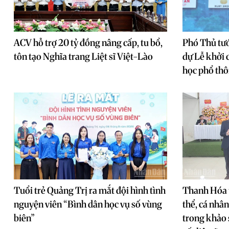
ACV hỗ trợ 20 tỷ đồng nâng cấp, tu bổ,
Phó Thủ tư
tôn tạo Nghĩa trang Liệt sĩ Việt-Lào
dự Lễ khởi 
học phổ th
Tuổi trẻ Quảng Trị ra mắt đội hình tình
Thanh Hóa 
nguyện viên “Bình dân học vụ số vùng
thể, cá nhâ
biên”
trong khảo 