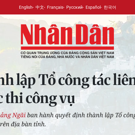
English
中文
Français
Русский
Español
한국어
h lập Tổ công tác li
c thi công vụ
ảng Ngãi
ban hành quyết định thành lập Tổ công
rên địa bàn tỉnh.