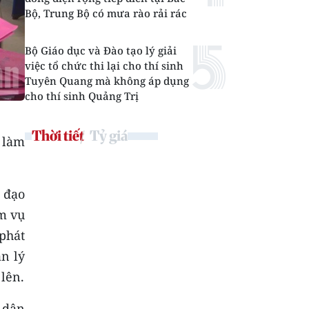
Bộ, Trung Bộ có mưa rào rải rác
Bộ Giáo dục và Đào tạo lý giải
việc tổ chức thi lại cho thí sinh
Tuyên Quang mà không áp dụng
cho thí sinh Quảng Trị
Thời tiết
Tỷ giá
 làm
 đạo
ệm vụ
phát
n lý
lên.
 dân