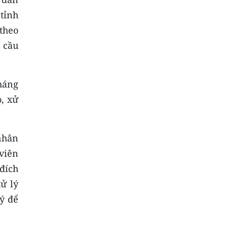
tỉnh
 theo
 cầu
háng
, xử
nhân
viên
đích
ử lý
lý để