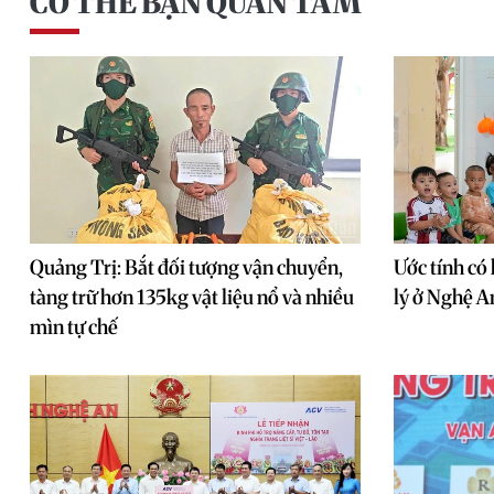
CÓ THỂ BẠN QUAN TÂM
Quảng Trị: Bắt đối tượng vận chuyển,
Ước tính có
tàng trữ hơn 135kg vật liệu nổ và nhiều
lý ở Nghệ An
mìn tự chế