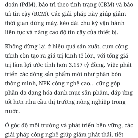
đoán (PdM), bảo trì theo tình trạng (CBM) và bảo
CHUYÊN ĐỀ
trì tin cậy (RCM). Các giải pháp này giúp giảm
thời gian dừng máy, kéo dài chu kỳ vận hành
CÁC CHUYÊN TRANG
liên tục và nâng cao độ tin cậy của thiết bị.
Không dừng lại ở hiệu quả sản xuất, cụm công
VỀ BÁO NHÂN DÂN
trình còn tạo ra giá trị kinh tế lớn, với tổng giá
THỜI NAY
trị làm lợi ước tính hơn 3.157 tỷ đồng. Việc phát
triển các dòng sản phẩm mới như phân bón
NHÂN DÂN CUỐI TUẦN
thông minh, NPK công nghệ cao… cũng góp
phần đa dạng hóa danh mục sản phẩm, đáp ứng
NHÂN DÂN HẰNG THÁNG
tốt hơn nhu cầu thị trường nông nghiệp trong
MUA BÁO
nước.
ĐỌC BÁO IN
Ở góc độ môi trường và phát triển bền vững, các
giải pháp công nghệ giúp giảm phát thải, tiết