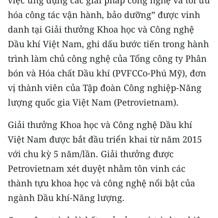
việc ứng dụng các giải pháp công nghệ và tối ưu
CHƯƠNG TRÌNH OCOP - MỖI XÃ
hóa công tác vận hành, bảo dưỡng” được vinh
MỘT SẢN PHẨM
danh tại Giải thưởng Khoa học và Công nghệ
Dầu khí Việt Nam, ghi dấu bước tiến trong hành
RADIO
trình làm chủ công nghệ của Tổng công ty Phân
MEDIA CENTER
bón và Hóa chất Dầu khí (PVFCCo-Phú Mỹ), đơn
vị thành viên của Tập đoàn Công nghiệp-Năng
E-Magazine
lượng quốc gia Việt Nam (Petrovietnam).
Video
Giải thưởng Khoa học và Công nghệ Dầu khí
Media Chính trị
Việt Nam được bắt đầu triển khai từ năm 2015
với chu kỳ 5 năm/lần. Giải thưởng được
Media Kinh tế
Petrovietnam xét duyệt nhằm tôn vinh các
Media Văn hóa
thành tựu khoa học và công nghệ nổi bật của
ngành Dầu khí-Năng lượng.
Media Xã hội