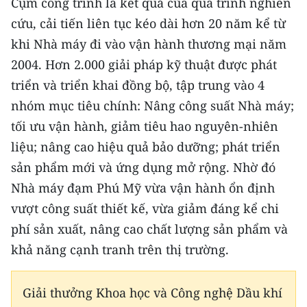
Cụm công trình là kết quả của quá trình nghiên
Media Pháp luật
cứu, cải tiến liên tục kéo dài hơn 20 năm kể từ
Media Du lịch
khi Nhà máy đi vào vận hành thương mại năm
2004. Hơn 2.000 giải pháp kỹ thuật được phát
Media Thế giới
triển và triển khai đồng bộ, tập trung vào 4
Media Thể thao
nhóm mục tiêu chính: Nâng công suất Nhà máy;
tối ưu vận hành, giảm tiêu hao nguyên-nhiên
Media Giáo dục
liệu; nâng cao hiệu quả bảo dưỡng; phát triển
Media Y tế
sản phẩm mới và ứng dụng mở rộng. Nhờ đó
Media Khoa học - Công nghệ
Nhà máy đạm Phú Mỹ vừa vận hành ổn định
vượt công suất thiết kế, vừa giảm đáng kể chi
Media Môi trường
phí sản xuất, nâng cao chất lượng sản phẩm và
Ảnh
khả năng cạnh tranh trên thị trường.
Infographic
Giải thưởng Khoa học và Công nghệ Dầu khí