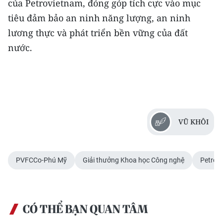
của Petrovietnam, đóng góp tích cực vào mục
tiêu đảm bảo an ninh năng lượng, an ninh
lương thực và phát triển bền vững của đất
nước.
VŨ KHÔI
PVFCCo-Phú Mỹ
Giải thưởng Khoa học Công nghệ
Petrov
CÓ THỂ BẠN QUAN TÂM