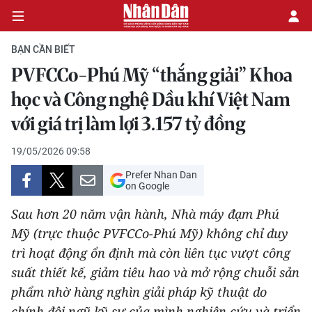
BẠN CẦN BIẾT
PVFCCo-Phú Mỹ “thắng giải” Khoa
CHÍNH TRỊ
học và Công nghệ Dầu khí Việt Nam
với giá trị làm lợi 3.157 tỷ đồng
KINH TẾ
19/05/2026 09:58
VĂN HÓA
Prefer Nhan Dan
on Google
XÃ HỘI
Sau hơn 20 năm vận hành, Nhà máy đạm Phú
PHÁP LUẬT
Mỹ (trực thuộc PVFCCo-Phú Mỹ) không chỉ duy
trì hoạt động ổn định mà còn liên tục vượt công
DU LỊCH
suất thiết kế, giảm tiêu hao và mở rộng chuỗi sản
phẩm nhờ hàng nghìn giải pháp kỹ thuật do
THẾ GIỚI
chính đội ngũ kỹ sư của mình nghiên cứu và triển