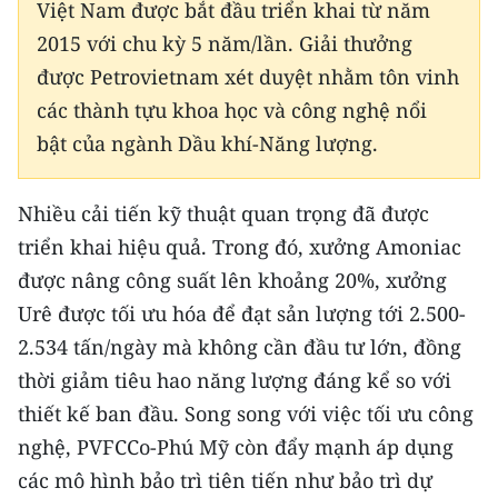
Việt Nam được bắt đầu triển khai từ năm
TIN MỚI
2015 với chu kỳ 5 năm/lần. Giải thưởng
TIN ĐỊA PHƯƠNG
được Petrovietnam xét duyệt nhằm tôn vinh
các thành tựu khoa học và công nghệ nổi
Trung du và miền núi phía Bắc
bật của ngành Dầu khí-Năng lượng.
Đồng bằng sông Hồng
Nhiều cải tiến kỹ thuật quan trọng đã được
Bắc Trung Bộ
triển khai hiệu quả. Trong đó, xưởng Amoniac
Duyên hải Nam Trung Bộ và Tây
được nâng công suất lên khoảng 20%, xưởng
Nguyên
Urê được tối ưu hóa để đạt sản lượng tới 2.500-
2.534 tấn/ngày mà không cần đầu tư lớn, đồng
Đông Nam Bộ
thời giảm tiêu hao năng lượng đáng kể so với
Đồng bằng sông Cửu Long
thiết kế ban đầu. Song song với việc tối ưu công
nghệ, PVFCCo-Phú Mỹ còn đẩy mạnh áp dụng
Chuyên trang Hà Nội
các mô hình bảo trì tiên tiến như bảo trì dự
Chuyên trang TP. Hồ Chí Minh