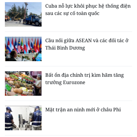
Cuba nỗ lực khôi phục hệ thống điện
CHUYÊN ĐỀ
sau các sự cố toàn quốc
CÁC CHUYÊN TRANG
Cầu nối giữa ASEAN và các đối tác ở
VỀ BÁO NHÂN DÂN
Thái Bình Dương
THỜI NAY
Bất ổn địa chính trị kìm hãm tăng
NHÂN DÂN CUỐI TUẦN
trưởng Eurozone
NHÂN DÂN HẰNG THÁNG
MUA BÁO
Mặt trận an ninh mới ở châu Phi
ĐỌC BÁO IN