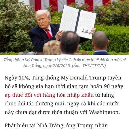
THỂ THAO
GIÁO DỤC
Y TẾ
KHOA HỌC - CÔNG NGHỆ
Tổng thống Mỹ Donald Trump ký sắc lệnh áp mức thuế đối ứng mới tại
MÔI TRƯỜNG
Nhà Trắng, ngày 2/4/2025. (Ảnh: THX/TTXVN)
BẠN ĐỌC
Ngày 10/4, Tổng thống Mỹ Donald Trump tuyên
bố sẽ không gia hạn thời gian tạm hoãn 90 ngày
KIỂM CHỨNG THÔNG TIN
áp thuế đối với hàng hóa nhập khẩu
từ hàng
chục đối tác thương mại, ngay cả khi các nước
TRI THỨC CHUYÊN SÂU
này chưa đạt được thỏa thuận với Washington.
54 DÂN TỘC VIỆT NAM
Phát biểu tại Nhà Trắng, ông Trump nhấn