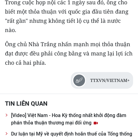
Trong cuộc họp nội các 1 ngày sau đó, ông cho
Media Pháp luật
biết một thỏa thuận với quốc gia đầu tiên đang
Media Du lịch
"rất gần" nhưng không tiết lộ cụ thể là nước
nào.
Media Thế giới
Media Thể thao
Ông chủ Nhà Trắng nhấn mạnh mọi thỏa thuận
đạt được đều phải công bằng và mang lại lợi ích
Media Giáo dục
cho cả hai phía.
Media Y tế
TTXVN/VIETNAM+
Media Khoa học - Công nghệ
Media Môi trường
TIN LIÊN QUAN
Ảnh
[Video] Việt Nam - Hoa Kỳ thống nhất khởi động đàm
phán thỏa thuận thương mại đối ứng
Infographic
Dư luận tại Mỹ về quyết định hoãn thuế của Tổng thống