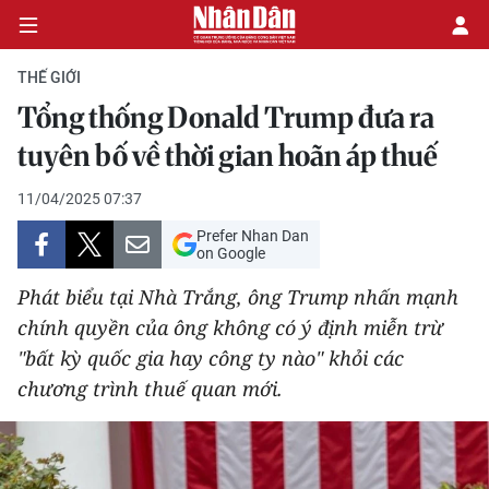
THẾ GIỚI
Tổng thống Donald Trump đưa ra
CHÍNH TRỊ
tuyên bố về thời gian hoãn áp thuế
KINH TẾ
11/04/2025 07:37
Prefer Nhan Dan
VĂN HÓA
on Google
Phát biểu tại Nhà Trắng, ông Trump nhấn mạnh
XÃ HỘI
chính quyền của ông không có ý định miễn trừ
"bất kỳ quốc gia hay công ty nào" khỏi các
PHÁP LUẬT
chương trình thuế quan mới.
DU LỊCH
THẾ GIỚI