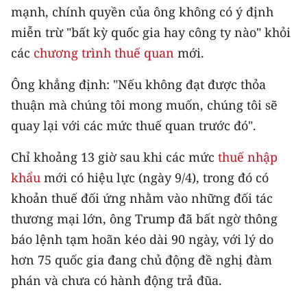
CHƯƠNG TRÌNH OCOP - MỖI XÃ
mạnh, chính quyền của ông không có ý định
MỘT SẢN PHẨM
miễn trừ "bất kỳ quốc gia hay công ty nào" khỏi
các
chương trình thuế quan
mới.
RADIO
Ông khẳng định: "Nếu không đạt được thỏa
MEDIA CENTER
thuận mà chúng tôi mong muốn, chúng tôi sẽ
quay lại với các mức thuế quan trước đó".
E-Magazine
Chỉ khoảng 13 giờ sau khi các mức
thuế nhập
Video
khẩu
mới có hiệu lực (ngày 9/4), trong đó có
Media Chính trị
khoản thuế đối ứng nhằm vào những đối tác
thương mại lớn, ông Trump đã bất ngờ thông
Media Kinh tế
báo lệnh tạm hoãn kéo dài 90 ngày, với lý do
Media Văn hóa
hơn 75 quốc gia đang chủ động đề nghị đàm
phán và chưa có hành động trả đũa.
Media Xã hội