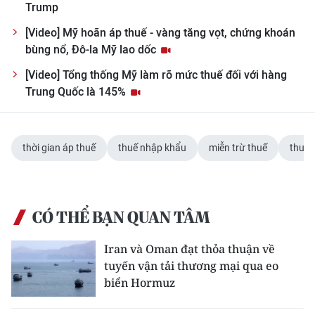
Trump
TIN MỚI
[Video] Mỹ hoãn áp thuế - vàng tăng vọt, chứng khoán
TIN ĐỊA PHƯƠNG
bùng nổ, Đô-la Mỹ lao dốc
[Video] Tổng thống Mỹ làm rõ mức thuế đối với hàng
Trung du và miền núi phía Bắc
Trung Quốc là 145%
Đồng bằng sông Hồng
Bắc Trung Bộ
thời gian áp thuế
thuế nhập khẩu
miễn trừ thuế
thuế 
Duyên hải Nam Trung Bộ và Tây
Nguyên
CÓ THỂ BẠN QUAN TÂM
Đông Nam Bộ
Iran và Oman đạt thỏa thuận về
Đồng bằng sông Cửu Long
tuyến vận tải thương mại qua eo
Chuyên trang Hà Nội
biển Hormuz
Chuyên trang TP. Hồ Chí Minh