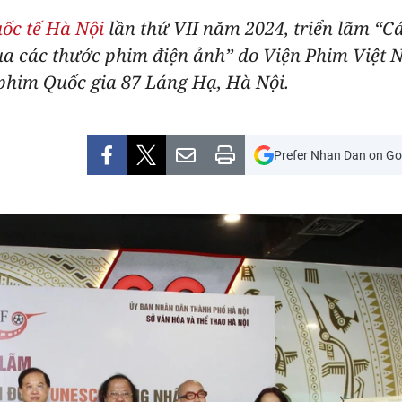
ốc tế Hà Nội
lần thứ VII năm 2024, triển lãm “C
 các thước phim điện ảnh” do Viện Phim Việt N
phim Quốc gia 87 Láng Hạ, Hà Nội.
Prefer Nhan Dan on Go