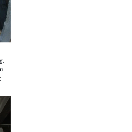
t
g,
hu
g