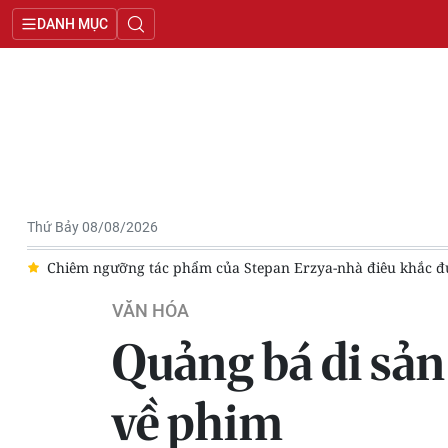
DANH MỤC
Thứ Bảy 08/08/2026
hắc được mệnh danh "Rodin của Nga"
Đột phá trong nghệ thuậ
VĂN HÓA
Quảng bá di sản
về phim