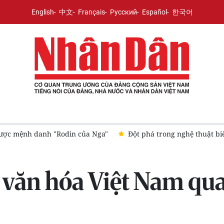
English
中文
Français
Русский
Español
한국어
t biểu diễn tại Thủ đô Hà Nội
Khai mạc Lễ hội Việt Nam-Hàn
 văn hóa Việt Nam qua