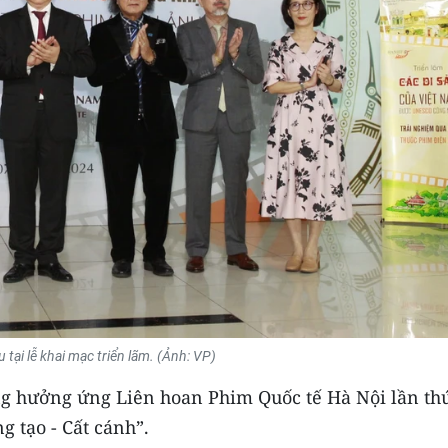
u tại lễ khai mạc triển lãm. (Ảnh: VP)
ng hưởng ứng Liên hoan Phim Quốc tế Hà Nội lần thứ
 tạo - Cất cánh”.