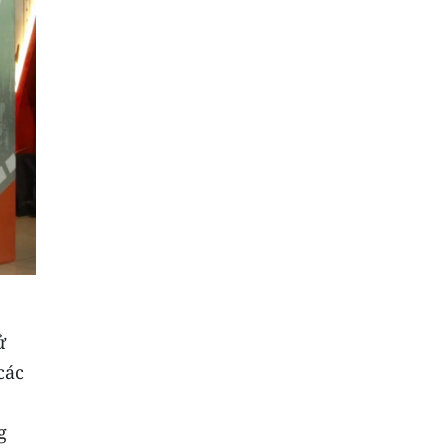
ử
các
g