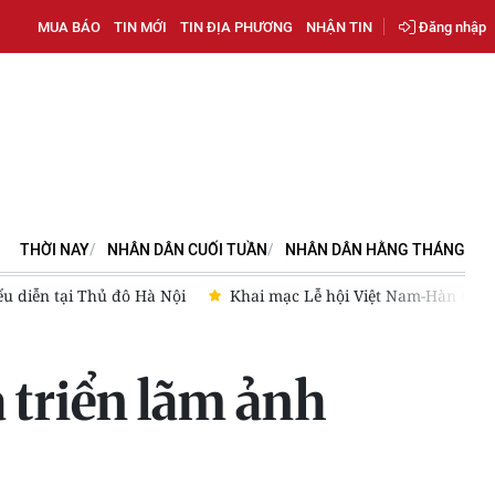
MUA BÁO
TIN MỚI
TIN ĐỊA PHƯƠNG
NHẬN TIN
Đăng nhập
THỜI NAY
NHÂN DÂN CUỐI TUẦN
NHÂN DÂN HẰNG THÁNG
 Quốc năm 2026 tại Đà Nẵng
Tạo hành lang pháp lý cho cơ c
 triển lãm ảnh