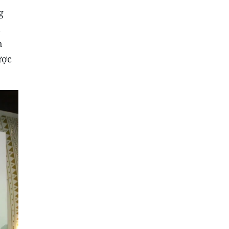
g
n
n
ược