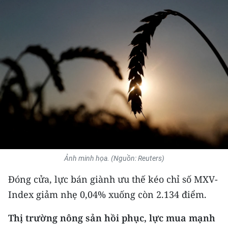
THỂ THAO
GIÁO DỤC
Y TẾ
KHOA HỌC - CÔNG NGHỆ
MÔI TRƯỜNG
BẠN ĐỌC
KIỂM CHỨNG THÔNG TIN
Ảnh minh họa. (Nguồn: Reuters)
Đóng cửa, lực bán giành ưu thế kéo chỉ số MXV-
TRI THỨC CHUYÊN SÂU
Index giảm nhẹ 0,04% xuống còn 2.134 điểm.
54 DÂN TỘC VIỆT NAM
Thị trường nông sản hồi phục, lực mua mạnh