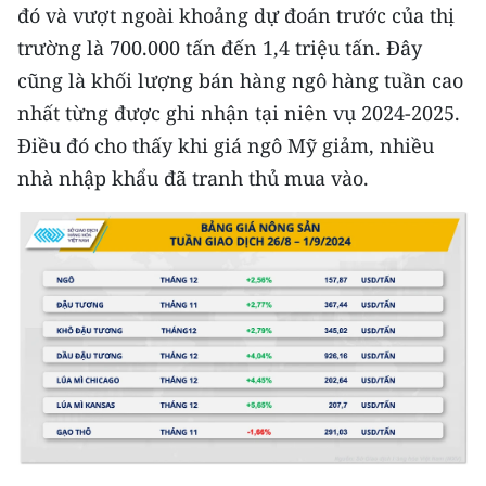
Media Pháp luật
đó và vượt ngoài khoảng dự đoán trước của thị
trường là 700.000 tấn đến 1,4 triệu tấn. Đây
Media Du lịch
cũng là khối lượng bán hàng ngô hàng tuần cao
Media Thế giới
nhất từng được ghi nhận tại niên vụ 2024-2025.
Điều đó cho thấy khi giá ngô Mỹ giảm, nhiều
Media Thể thao
nhà nhập khẩu đã tranh thủ mua vào.
Media Giáo dục
Media Y tế
Media Khoa học - Công nghệ
Media Môi trường
Ảnh
Infographic