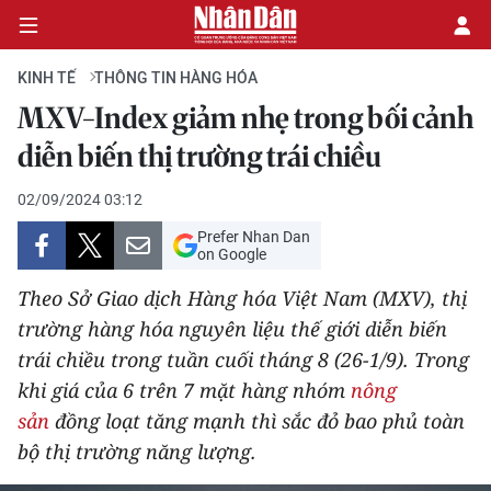
KINH TẾ
THÔNG TIN HÀNG HÓA
MXV-Index giảm nhẹ trong bối cảnh
CHÍNH TRỊ
diễn biến thị trường trái chiều
KINH TẾ
02/09/2024 03:12
Prefer Nhan Dan
VĂN HÓA
on Google
Theo Sở Giao dịch Hàng hóa Việt Nam (MXV), thị
XÃ HỘI
trường hàng hóa nguyên liệu thế giới diễn biến
trái chiều trong tuần cuối tháng 8 (26-1/9). Trong
PHÁP LUẬT
khi giá của 6 trên 7 mặt hàng nhóm
nông
DU LỊCH
sản
đồng loạt tăng mạnh thì sắc đỏ bao phủ toàn
bộ thị trường năng lượng.
THẾ GIỚI