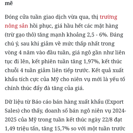
mẽ
CHƯƠNG TRÌNH OCOP - MỖI XÃ
MỘT SẢN PHẨM
Đóng cửa tuần giao dịch vừa qua, thị
trường
nông sản
hồi phục, giá hầu hết các mặt hàng
RADIO
(trừ gạo thô) tăng mạnh khoảng 2,5 - 6%. Đáng
chú ý, sau khi giảm về mức thấp nhất trong
MEDIA CENTER
vòng 4 năm vào đầu tuần, giá ngô gần như liên
E-Magazine
tục đi lên, kết phiên tuần tăng 1,97%, kết thúc
chuỗi 4 tuần giảm liên tiếp trước. Kết quả xuất
Video
khẩu tích cực của Mỹ cho niên vụ mới là yếu tố
Media Chính trị
chính thúc đẩy đà tăng của giá.
Media Kinh tế
Dữ liệu từ Báo cáo bán hàng xuất khẩu (Export
Media Văn hóa
Sales) cho thấy, doanh số bán ngô niên vụ 2024-
2025 của Mỹ trong tuần kết thúc ngày 22/8 đạt
Media Xã hội
1,49 triệu tấn, tăng 15,7% so với một tuần trước