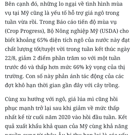
Bên cạnh đó, những lo ngại về tình hình mùa
TIN MỚI
vụ tại Mỹ cũng là yếu tố hỗ trợ giá ngô trong
TIN ĐỊA PHƯƠNG
tuần vừa rồi. Trong Báo cáo tiến độ mùa vụ
(Crop Progress), Bộ Nông nghiệp Mỹ (USDA) cho
Trung du và miền núi phía Bắc
biết khoảng 65% diện tích ngô của nước này đạt
Đồng bằng sông Hồng
chất lượng tốt/tuyệt vời trong tuần kết thúc ngày
22/8, giảm 2 điểm phần trăm so với một tuần
Bắc Trung Bộ
trước đó và thấp hơn mức 66% kỳ vọng của thị
Duyên hải Nam Trung Bộ và Tây
trường. Con số này phản ánh tác động của các
Nguyên
đợt khô hạn thời gian gần đây với cây trồng.
Đông Nam Bộ
Cùng xu hướng với ngô, giá lúa mì cũng hồi
phục mạnh trở lại sau khi giảm về mức thấp
Đồng bằng sông Cửu Long
nhất kể từ cuối năm 2020 vào hồi đầu tuần. Kết
Chuyên trang Hà Nội
quả xuất khẩu khả quan của Mỹ cùng khả năng
Chuyên trang TP. Hồ Chí Minh
nguồn cung từ châu Âu bị thu hẹp lại là các yếu