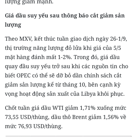
lượng giảm mạnh.
ENGLISH
Giá dầu suy yếu sau thông báo cắt giảm sản
中文
lượng
FRANÇAIS
Theo MXV, kết thúc tuần giao dịch ngày 26-1/9,
thị trường năng lượng đỏ lửa khi giá của 5/5
РУССКИЙ
mặt hàng đánh mất 1-2%. Trong đó, giá dầu
ESPAÑOL
quay đầu suy yếu trở sau khi các nguồn tin cho
biết OPEC có thể sẽ dỡ bỏ dần chính sách cắt
한국어
giảm sản lượng kể từ tháng 10, bên cạnh kỳ
vọng hoạt động sản xuất của Libya khôi phục.
Chốt tuần giá dầu WTI giảm 1,71% xuống mức
73,55 USD/thùng, dầu thô Brent giảm 1,56% về
mức 76,93 USD/thùng.