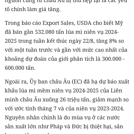
tố chính làm giá tăng.
CHUYÊN ĐỀ
Trong báo cáo Export Sales, USDA cho biết Mỹ
CÁC CHUYÊN TRANG
đã bán gần 532.080 tấn lúa mì niên vụ 2024-
2025 trong tuần kết thúc ngày 22/8, tăng 8% so
VỀ BÁO NHÂN DÂN
với một tuần trước và gần với mức cao nhất của
khoảng dự đoán của giới phân tích là 300.000 -
THỜI NAY
600.000 tấn.
NHÂN DÂN CUỐI TUẦN
Ngoài ra, Ủy ban châu Âu (EC) đã hạ dự báo xuất
NHÂN DÂN HẰNG THÁNG
khẩu lúa mì mềm niên vụ 2024-2025 của Liên
minh châu Âu xuống 26 triệu tấn, giảm mạnh so
MUA BÁO
với ước tính tháng 7 và của niên vụ 2023-2024.
Nguyên nhân chính là do mùa vụ ở các nước
ĐỌC BÁO IN
sản xuất lớn như Pháp và Đức bị thiệt hại, sản