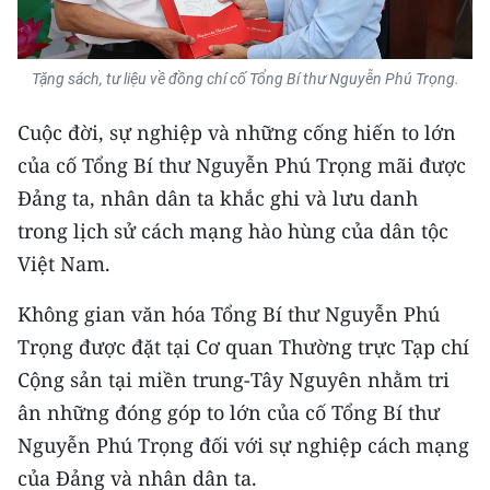
TIN MỚI
TIN ĐỊA PHƯƠNG
Tặng sách, tư liệu về đồng chí cố Tổng Bí thư Nguyễn Phú Trọng.
Trung du và miền núi phía Bắc
Cuộc đời, sự nghiệp và những cống hiến to lớn
của cố Tổng Bí thư Nguyễn Phú Trọng mãi được
Đồng bằng sông Hồng
Đảng ta, nhân dân ta khắc ghi và lưu danh
Bắc Trung Bộ
trong lịch sử cách mạng hào hùng của dân tộc
Việt Nam.
Duyên hải Nam Trung Bộ và Tây
Nguyên
Không gian văn hóa Tổng Bí thư Nguyễn Phú
Đông Nam Bộ
Trọng được đặt tại Cơ quan Thường trực Tạp chí
Cộng sản tại miền trung-Tây Nguyên nhằm tri
Đồng bằng sông Cửu Long
ân những đóng góp to lớn của cố Tổng Bí thư
Chuyên trang Hà Nội
Nguyễn Phú Trọng đối với sự nghiệp cách mạng
của Đảng và nhân dân ta.
Chuyên trang TP. Hồ Chí Minh