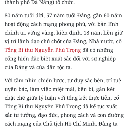
thành phố Đà Nẵng) tổ chức.
CHƯƠNG TRÌNH OCOP - MỖI XÃ
MỘT SẢN PHẨM
80 năm tuổi đời, 57 năm tuổi Đảng, gần 60 năm
hoạt động cách mạng phong phú, với bản lĩnh
RADIO
chính trị vững vàng, kiên định, 18 năm liền giữ
vị trí lãnh đạo chủ chốt của Đảng, Nhà nước, cố
MEDIA CENTER
Tổng Bí thư Nguyễn Phú Trọng
đã có những
E-Magazine
cống hiến đặc biệt xuất sắc đối với sự nghiệp
của Đảng và của dân tộc ta.
Video
Với tầm nhìn chiến lược, tư duy sắc bén, trí tuệ
Media Chính trị
uyên bác, làm việc miệt mài, bền bỉ, gắn kết
Media Kinh tế
chặt chẽ giữa lý luận với tổng kết thực tiễn, cố
Tổng Bí thư Nguyễn Phú Trọng đã kế tục xuất
Media Văn hóa
sắc tư tưởng, đạo đức, phong cách và con đường
Media Xã hội
cách mạng của Chủ tịch Hồ Chí Minh, Đảng ta