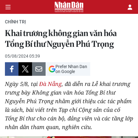
CHÍNH TRỊ
Khai trương không gian văn hóa
CHÍNH TRỊ
Tổng Bí thư Nguyễn Phú Trọng
KINH TẾ
05/08/2024 05:39
Prefer Nhan Dan
VĂN HÓA
on Google
Ngày 5/8, tại
Đà Nẵng
, đã diễn ra Lễ khai trương
XÃ HỘI
trưng bày Không gian văn hóa Tổng Bí thư
Nguyễn Phú Trọng nhằm giới thiệu các tác phẩm
PHÁP LUẬT
là sách, bài viết trên Tạp chí Cộng sản của cố
DU LỊCH
Tổng Bí thư cho cán bộ, đảng viên và các tầng lớp
nhân dân tham quan, nghiên cứu.
THẾ GIỚI