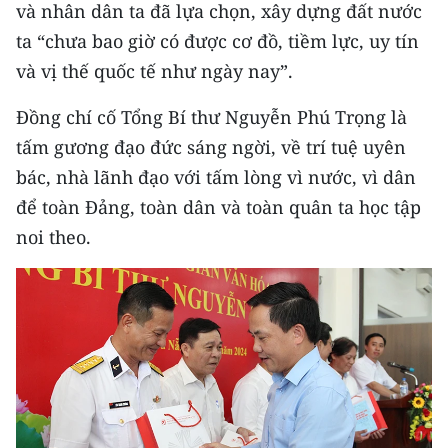
Media Pháp luật
và nhân dân ta đã lựa chọn, xây dựng đất nước
ta “chưa bao giờ có được cơ đồ, tiềm lực, uy tín
Media Du lịch
và vị thế quốc tế như ngày nay”.
Media Thế giới
Đồng chí cố Tổng Bí thư Nguyễn Phú Trọng là
Media Thể thao
tấm gương đạo đức sáng ngời, về trí tuệ uyên
bác, nhà lãnh đạo với tấm lòng vì nước, vì dân
Media Giáo dục
để toàn Đảng, toàn dân và toàn quân ta học tập
Media Y tế
noi theo.
Media Khoa học - Công nghệ
Media Môi trường
Ảnh
Infographic