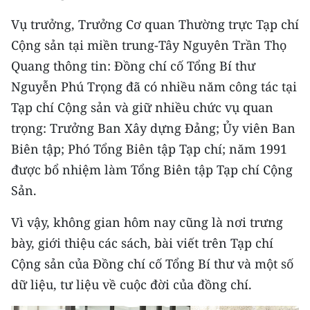
Vụ trưởng, Trưởng Cơ quan Thường trực Tạp chí
CHUYÊN ĐỀ
Cộng sản tại miền trung-Tây Nguyên Trần Thọ
CÁC CHUYÊN TRANG
Quang thông tin: Đồng chí cố Tổng Bí thư
Nguyễn Phú Trọng đã có nhiều năm công tác tại
Tạp chí Cộng sản và giữ nhiều chức vụ quan
VỀ BÁO NHÂN DÂN
trọng: Trưởng Ban Xây dựng Đảng; Ủy viên Ban
THỜI NAY
Biên tập; Phó Tổng Biên tập Tạp chí; năm 1991
được bổ nhiệm làm Tổng Biên tập Tạp chí Cộng
NHÂN DÂN CUỐI TUẦN
Sản.
NHÂN DÂN HẰNG THÁNG
Vì vậy, không gian hôm nay cũng là nơi trưng
MUA BÁO
bày, giới thiệu các sách, bài viết trên Tạp chí
Cộng sản của Đồng chí cố Tổng Bí thư và một số
ĐỌC BÁO IN
dữ liệu, tư liệu về cuộc đời của đồng chí.