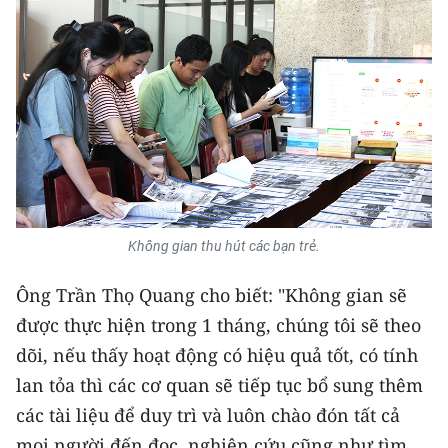
ENGLISH
中文
FRANÇAIS
РУССКИЙ
ESPAÑOL
Không gian thu hút các bạn trẻ.
한국어
Ông Trần Thọ Quang cho biết: "Không gian sẽ
được thực hiện trong 1 tháng, chúng tôi sẽ theo
dõi, nếu thấy hoạt động có hiệu quả tốt, có tính
lan tỏa thì các cơ quan sẽ tiếp tục bổ sung thêm
các tài liệu để duy trì và luôn chào đón tất cả
mọi người đến đọc, nghiên cứu cũng như tìm