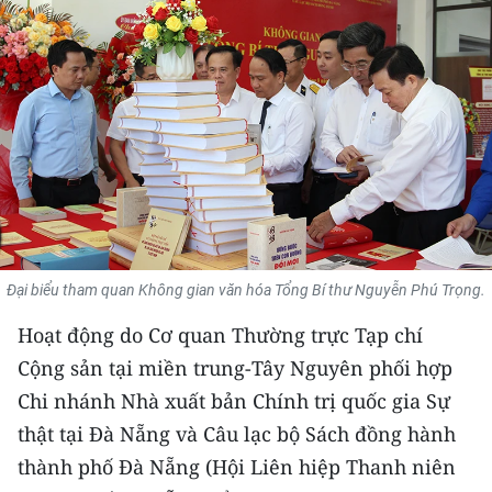
THỂ THAO
GIÁO DỤC
Y TẾ
KHOA HỌC - CÔNG NGHỆ
MÔI TRƯỜNG
BẠN ĐỌC
Đại biểu tham quan Không gian văn hóa Tổng Bí thư Nguyễn Phú Trọng.
Hoạt động do Cơ quan Thường trực Tạp chí
KIỂM CHỨNG THÔNG TIN
Cộng sản tại miền trung-Tây Nguyên phối hợp
TRI THỨC CHUYÊN SÂU
Chi nhánh Nhà xuất bản Chính trị quốc gia Sự
thật tại Đà Nẵng và Câu lạc bộ Sách đồng hành
54 DÂN TỘC VIỆT NAM
thành phố Đà Nẵng (Hội Liên hiệp Thanh niên