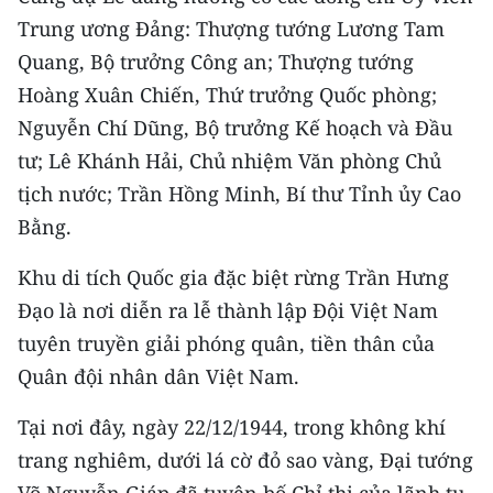
CHƯƠNG TRÌNH OCOP - MỖI XÃ
Trung ương Đảng: Thượng tướng Lương Tam
MỘT SẢN PHẨM
Quang, Bộ trưởng Công an; Thượng tướng
Hoàng Xuân Chiến, Thứ trưởng Quốc phòng;
RADIO
Nguyễn Chí Dũng, Bộ trưởng Kế hoạch và Đầu
tư; Lê Khánh Hải, Chủ nhiệm Văn phòng Chủ
MEDIA CENTER
tịch nước; Trần Hồng Minh, Bí thư Tỉnh ủy Cao
E-Magazine
Bằng.
Video
Khu di tích Quốc gia đặc biệt rừng Trần Hưng
Media Chính trị
Đạo là nơi diễn ra lễ thành lập Đội Việt Nam
tuyên truyền giải phóng quân, tiền thân của
Media Kinh tế
Quân đội nhân dân Việt Nam.
Media Văn hóa
Tại nơi đây, ngày 22/12/1944, trong không khí
Media Xã hội
trang nghiêm, dưới lá cờ đỏ sao vàng, Đại tướng