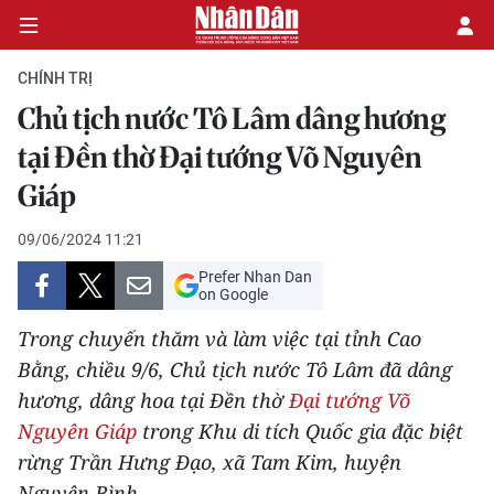
CHÍNH TRỊ
Chủ tịch nước Tô Lâm dâng hương
CHÍNH TRỊ
tại Đền thờ Đại tướng Võ Nguyên
Giáp
KINH TẾ
09/06/2024 11:21
VĂN HÓA
Prefer Nhan Dan
on Google
XÃ HỘI
Trong chuyến thăm và làm việc tại tỉnh Cao
PHÁP LUẬT
Bằng, chiều 9/6, Chủ tịch nước Tô Lâm đã dâng
hương, dâng hoa tại Đền thờ
Đại tướng Võ
DU LỊCH
Nguyên Giáp
trong Khu di tích Quốc gia đặc biệt
rừng Trần Hưng Đạo, xã Tam Kim, huyện
THẾ GIỚI
Nguyên Bình.