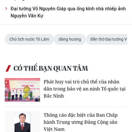
Đại tướng Võ Nguyên Giáp qua ống kính nhà nhiếp ảnh
CHUYÊN ĐỀ
Nguyễn Văn Kự
CÁC CHUYÊN TRANG
Chủ tịch nước Tô Lâm
dâng hương
Đền thờ Đại tướng Võ
VỀ BÁO NHÂN DÂN
THỜI NAY
CÓ THỂ BẠN QUAN TÂM
NHÂN DÂN CUỐI TUẦN
Phát huy vai trò chủ thể của nhân
NHÂN DÂN HẰNG THÁNG
dân trong bảo vệ an ninh Tổ quốc tại
Bắc Ninh
MUA BÁO
Thông cáo đặc biệt của Ban Chấp
ĐỌC BÁO IN
hành Trung ương Đảng Cộng sản
Việt Nam