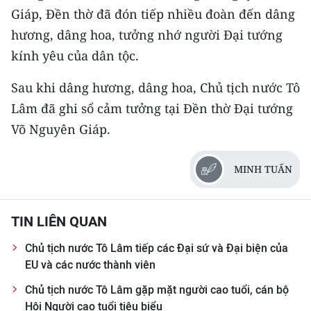
TIN MỚI
Giáp, Đền thờ đã đón tiếp nhiều đoàn đến dâng
hương, dâng hoa, tưởng nhớ người Đại tướng
TIN ĐỊA PHƯƠNG
kính yêu của dân tộc.
Trung du và miền núi phía Bắc
Sau khi dâng hương, dâng hoa, Chủ tịch nước Tô
Lâm đã ghi sổ cảm tưởng tại Đền thờ Đại tướng
Đồng bằng sông Hồng
Võ Nguyên Giáp.
Bắc Trung Bộ
Duyên hải Nam Trung Bộ và Tây
MINH TUẤN
Nguyên
Đông Nam Bộ
TIN LIÊN QUAN
Đồng bằng sông Cửu Long
Chủ tịch nước Tô Lâm tiếp các Đại sứ và Đại biện của
EU và các nước thành viên
Chuyên trang Hà Nội
Chủ tịch nước Tô Lâm gặp mặt người cao tuổi, cán bộ
Hội Người cao tuổi tiêu biểu
Chuyên trang TP. Hồ Chí Minh