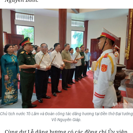
THỂ THAO
GIÁO DỤC
Y TẾ
KHOA HỌC - CÔNG NGHỆ
MÔI TRƯỜNG
BẠN ĐỌC
KIỂM CHỨNG THÔNG TIN
TRI THỨC CHUYÊN SÂU
Chủ tịch nước Tô Lâm và Đoàn công tác dâng hương tại Đền thờ Đại tướng
Võ Nguyên Giáp.
54 DÂN TỘC VIỆT NAM
Cùng dự Lễ dâng hương có các đồng chí Ủy viên