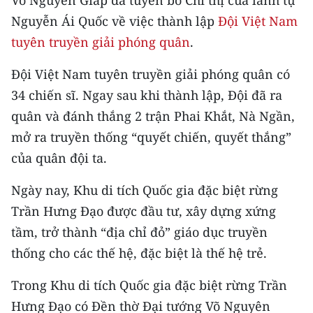
Võ Nguyễn Giáp đã tuyên bố Chỉ thị của lãnh tụ
Media Pháp luật
Nguyễn Ái Quốc về việc thành lập
Đội Việt Nam
Media Du lịch
tuyên truyền giải phóng quân
.
Media Thế giới
Đội Việt Nam tuyên truyền giải phóng quân có
34 chiến sĩ. Ngay sau khi thành lập, Đội đã ra
Media Thể thao
quân và đánh thắng 2 trận Phai Khắt, Nà Ngần,
Media Giáo dục
mở ra truyền thống “quyết chiến, quyết thắng”
của quân đội ta.
Media Y tế
Ngày nay, Khu di tích Quốc gia đặc biệt rừng
Media Khoa học - Công nghệ
Trần Hưng Đạo được đầu tư, xây dựng xứng
Media Môi trường
tầm, trở thành “địa chỉ đỏ” giáo dục truyền
Ảnh
thống cho các thế hệ, đặc biệt là thế hệ trẻ.
Infographic
Trong Khu di tích Quốc gia đặc biệt rừng Trần
Hưng Đạo có Đền thờ Đại tướng Võ Nguyên