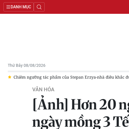
DANH MỤC
Thứ Bảy 08/08/2026
a"
Đột phá trong nghệ thuật biểu diễn tại Thủ đô Hà Nội
VĂN HÓA
[Ảnh] Hơn 20 ng
ngày mồng 3 Tế