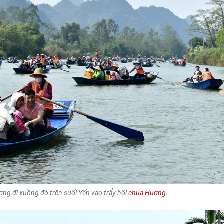
ơng đi xuồng đò trên suối Yến vào trẩy hội
chùa Hương
.