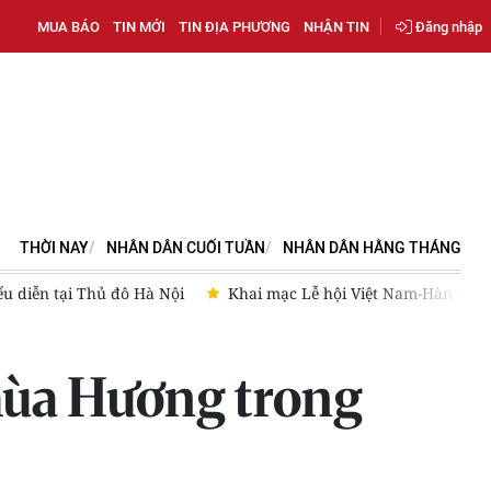
MUA BÁO
TIN MỚI
TIN ĐỊA PHƯƠNG
NHẬN TIN
Đăng nhập
THỜI NAY
NHÂN DÂN CUỐI TUẦN
NHÂN DÂN HẰNG THÁNG
ạo hành lang pháp lý cho cơ chế sandbox trong lĩnh vực công nghi
hùa Hương trong