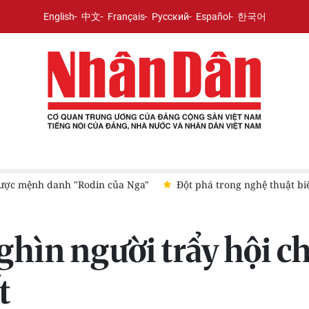
English
中文
Français
Русский
Español
한국어
Khai mạc Lễ hội Việt Nam-Hàn Quốc năm 2026 tại Đà Nẵng
T
hìn người trẩy hội c
t