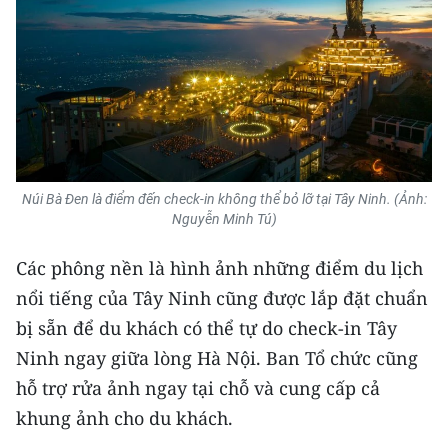
ENGLISH
中文
FRANÇAIS
РУССКИЙ
Núi Bà Đen là điểm đến check-in không thể bỏ lỡ tại Tây Ninh. (Ảnh:
ESPAÑOL
Nguyễn Minh Tú)
한국어
Các phông nền là hình ảnh những điểm du lịch
nổi tiếng của Tây Ninh cũng được lắp đặt chuẩn
bị sẵn để du khách có thể tự do check-in Tây
Ninh ngay giữa lòng Hà Nội. Ban Tổ chức cũng
hỗ trợ rửa ảnh ngay tại chỗ và cung cấp cả
khung ảnh cho du khách.