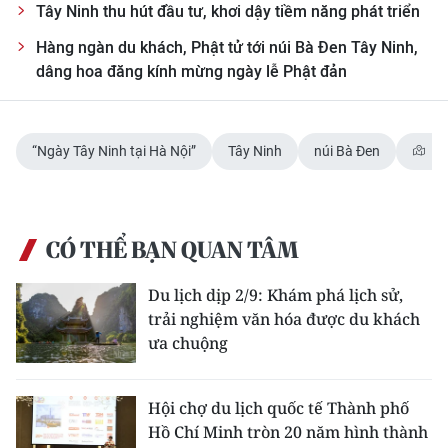
Tây Ninh thu hút đầu tư, khơi dậy tiềm năng phát triển
Hàng ngàn du khách, Phật tử tới núi Bà Đen Tây Ninh,
dâng hoa đăng kính mừng ngày lễ Phật đản
“Ngày Tây Ninh tại Hà Nội”
Tây Ninh
núi Bà Đen
TP
CÓ THỂ BẠN QUAN TÂM
Du lịch dịp 2/9: Khám phá lịch sử,
trải nghiệm văn hóa được du khách
ưa chuộng
Hội chợ du lịch quốc tế Thành phố
Hồ Chí Minh tròn 20 năm hình thành