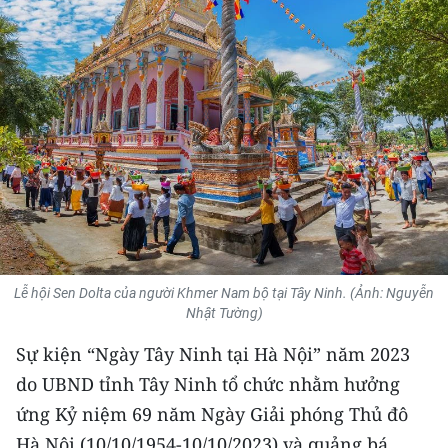
THỂ THAO
GIÁO DỤC
Y TẾ
KHOA HỌC - CÔNG NGHỆ
MÔI TRƯỜNG
BẠN ĐỌC
Lễ hội Sen Dolta của người Khmer Nam bộ tại Tây Ninh. (Ảnh: Nguyễn
KIỂM CHỨNG THÔNG TIN
Nhật Tường)
Sự kiện “Ngày Tây Ninh tại Hà Nội” năm 2023
TRI THỨC CHUYÊN SÂU
do UBND tỉnh Tây Ninh tổ chức nhằm hưởng
54 DÂN TỘC VIỆT NAM
ứng Kỷ niệm 69 năm Ngày Giải phóng Thủ đô
Hà Nội (10/10/1954-10/10/2023) và quảng bá