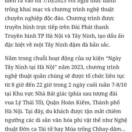
diễn ra vào tối 7/10/2023 với nghi thức đánh
TIN MỚI
trống khai mạc và chương trình nghệ thuật
chuyên nghiệp độc đáo. Chương trình được
TIN ĐỊA PHƯƠNG
truyền hình trực tiếp trên Đài Phát thanh
Trung du và miền núi phía Bắc
Truyền hình TP Hà Nội và Tây Ninh, tạo dấu ấn
đặc biệt về một Tây Ninh đậm đà bản sắc.
Đồng bằng sông Hồng
Nằm trong chuỗi hoạt động của sự kiện “Ngày
Bắc Trung Bộ
Tây Ninh tại Hà Nội” năm 2023, chương trình
Duyên hải Nam Trung Bộ và Tây
nghệ thuật quần chúng sẽ được tổ chức liên tục
Nguyên
từ 8 giờ đến 22 giờ trong 2 ngày cuối tuần 7-8/10
Đông Nam Bộ
tại Khu vực Nhà Bát giác (phía sau tượng đài
vua Lý Thái Tổ), Quận Hoàn Kiếm, Thành phố
Đồng bằng sông Cửu Long
Hà Nội. Tại đây, du khách được tận mắt chiêm
Chuyên trang Hà Nội
ngưỡng các di sản văn hóa phi vật thể như Nghệ
thuật Đờn ca Tài tử hay Múa trống Chhay-dăm...
Chuyên trang TP. Hồ Chí Minh