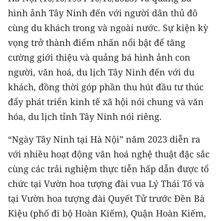
CHƯƠNG TRÌNH OCOP - MỖI XÃ
hình ảnh Tây Ninh đến với người dân thủ đô
MỘT SẢN PHẨM
cùng du khách trong và ngoài nước. Sự kiện kỳ
vọng trở thành điểm nhấn nổi bật để tăng
RADIO
cường giới thiệu và quảng bá hình ảnh con
người, văn hoá, du lịch Tây Ninh đến với du
MEDIA CENTER
khách, đồng thời góp phần thu hút đầu tư thúc
E-Magazine
đẩy phát triển kinh tế xã hội nói chung và văn
hóa, du lịch tỉnh Tây Ninh nói riêng.
Video
Media Chính trị
“Ngày Tây Ninh tại Hà Nội” năm 2023 diễn ra
với nhiều hoạt động văn hoá nghệ thuật đặc sắc
Media Kinh tế
cùng các trải nghiệm thực tiễn hấp dẫn được tổ
Media Văn hóa
chức tại Vườn hoa tượng đài vua Lý Thái Tổ và
tại Vườn hoa tượng đài Quyết Tử trước Đền Bà
Media Xã hội
Kiệu (phố đi bộ Hoàn Kiếm), Quận Hoàn Kiếm,