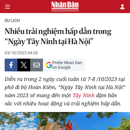
DU LỊCH
Nhiều trải nghiệm hấp dẫn trong
CHÍNH TRỊ
“Ngày Tây Ninh tại Hà Nội”
KINH TẾ
03/10/2023 04:20
Prefer Nhan Dan
VĂN HÓA
on Google
Diễn ra trong 2 ngày cuối tuần từ 7-8 /10/2023 tại
XÃ HỘI
phố đi bộ Hoàn Kiếm, “Ngày Tây Ninh tại Hà Nội”
năm 2023 sẽ mang đến một
Tây Ninh
đậm bản
PHÁP LUẬT
sắc với nhiều hoạt động và trải nghiệm hấp dẫn.
DU LỊCH
THẾ GIỚI