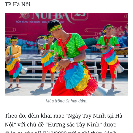
Media Pháp luật
TP Hà Nội.
Media Du lịch
Media Thế giới
Media Thể thao
Media Giáo dục
Media Y tế
Media Khoa học - Công nghệ
Media Môi trường
Múa trống Chhay-dăm.
Ảnh
Theo đó, đêm khai mạc “Ngày Tây Ninh tại Hà
Infographic
Nội” với chủ đề “Hương sắc Tây Ninh” được