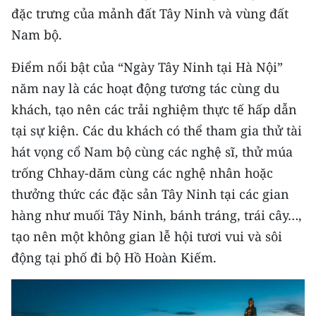
đặc trưng của mảnh đất Tây Ninh và vùng đất
CHUYÊN ĐỀ
Nam bộ.
CÁC CHUYÊN TRANG
Điểm nổi bật của “Ngày Tây Ninh tại Hà Nội”
năm nay là các hoạt động tương tác cùng du
khách, tạo nên các trải nghiệm thực tế hấp dẫn
VỀ BÁO NHÂN DÂN
tại sự kiện. Các du khách có thể tham gia thử tài
THỜI NAY
hát vọng cổ Nam bộ cùng các nghệ sĩ, thử múa
trống Chhay-dăm cùng các nghệ nhân hoặc
NHÂN DÂN CUỐI TUẦN
thưởng thức các đặc sản Tây Ninh tại các gian
NHÂN DÂN HẰNG THÁNG
hàng như muối Tây Ninh, bánh tráng, trái cây…,
tạo nên một không gian lễ hội tươi vui và sôi
MUA BÁO
động tại phố đi bộ Hồ Hoàn Kiếm.
ĐỌC BÁO IN