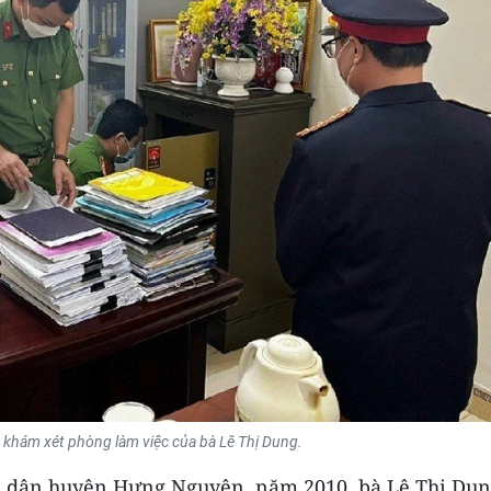
 khám xét phòng làm việc của bà Lê Thị Dung.
ân dân huyện Hưng Nguyên, năm 2010, bà Lê Thị Du