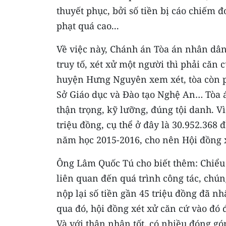
thuyết phục, bởi số tiền bị cáo chiếm 
phạt quá cao...
Về việc này, Chánh án Tòa án nhân dâ
truy tố, xét xử một người thì phải căn 
huyện Hưng Nguyên xem xét, tòa còn ph
Sở Giáo dục và Đào tạo Nghệ An… Tòa
thận trọng, kỹ lưỡng, đúng tội danh. Vì
triệu đồng, cụ thể ở đây là 30.952.368
năm học 2015-2016, cho nên Hội đồng x
Ông Lâm Quốc Tú cho biết thêm: Chiểu 
liên quan đến quá trình công tác, chú
nộp lại số tiền gần 45 triệu đồng đã n
qua đó, hội đồng xét xử căn cứ vào đó
Và với thân nhân tốt, có nhiều đóng gó