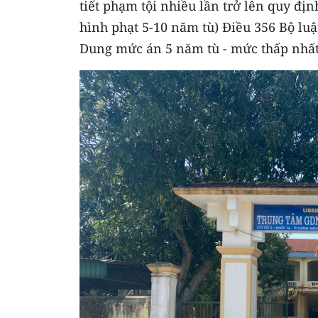
tiết phạm tội nhiều lần trở lên quy địn
hình phạt 5-10 năm tù) Điều 356 Bộ luậ
Dung mức án 5 năm tù - mức thấp nhất