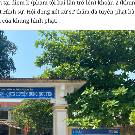
h tại điểm b (phạm tội hai lần trở lên) khoản 2 (khu
t Hình sự. Hội đồng xét xử sơ thẩm đã tuyên phạt bà
 của khung hình phạt.