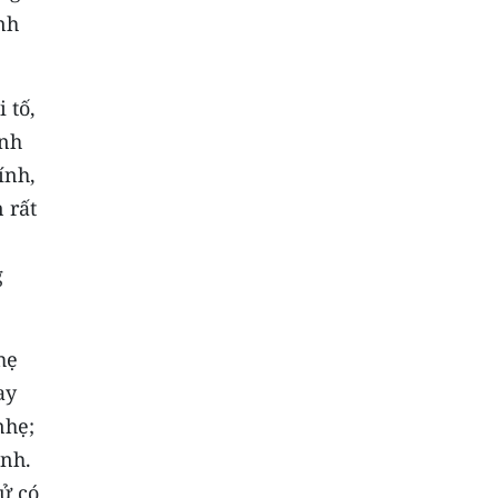
nh
 tố,
ính
ính,
 rất
g
hẹ
ay
nhẹ;
ịnh.
ử có