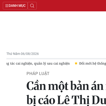
DANH MỤC
Thứ Năm 06/08/2026
ghiện
Đổi mới hệ thống chỉ tiêu tư pháp, nâng cao hiệu quả gi
PHÁP LUẬT
Cần một bản án 
bị cáo Lê Thị D