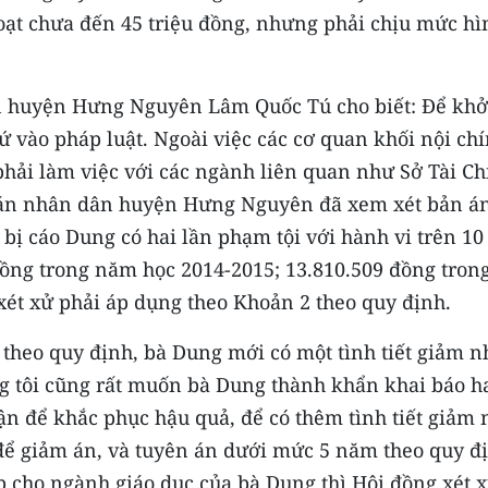
đoạt chưa đến 45 triệu đồng, nhưng phải chịu mức hì
n huyện Hưng Nguyên Lâm Quốc Tú cho biết: Để khởi
cứ vào pháp luật. Ngoài việc các cơ quan khối nội ch
ải làm việc với các ngành liên quan như Sở Tài Ch
 án nhân dân huyện Hưng Nguyên đã xem xét bản án
 bị cáo Dung có hai lần phạm tội với hành vi trên 10
 đồng trong năm học 2014-2015; 13.810.509 đồng tron
ét xử phải áp dụng theo Khoản 2 theo quy định.
theo quy định, bà Dung mới có một tình tiết giảm n
ng tôi cũng rất muốn bà Dung thành khẩn khai báo h
hận để khắc phục hậu quả, để có thêm tình tiết giảm 
 để giảm án, và tuyên án dưới mức 5 năm theo quy đ
p cho ngành giáo dục của bà Dung thì Hội đồng xét x