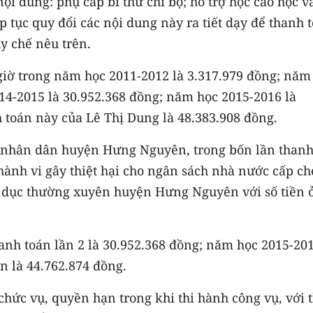
ội dung: phụ cấp bí thư chi bộ; hỗ trợ học cao học v
 tục quy đổi các nội dung này ra tiết dạy để thanh 
uy chế nêu trên.
 giờ trong năm học 2011-2012 là 3.317.979 đồng; năm
14-2015 là 30.952.368 đồng; năm học 2015-2016 là
 toán này của Lê Thị Dung là 48.383.908 đồng.
t nhân dân huyện Hưng Nguyên, trong bốn lần than
 hành vi gây thiệt hại cho ngân sách nhà nước cấp ch
 dục thường xuyên huyện Hưng Nguyên với số tiền 
anh toán lần 2 là 30.952.368 đồng; năm học 2015-201
ần là 44.762.874 đồng.
chức vụ, quyền hạn trong khi thi hành công vụ, với 