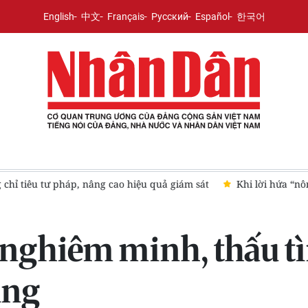
English
中文
Français
Русский
Español
한국어
ám sát
Khi lời hứa “nông nghiệp sạch” hóa thành gánh nặng 
nghiêm minh, thấu tìn
ung