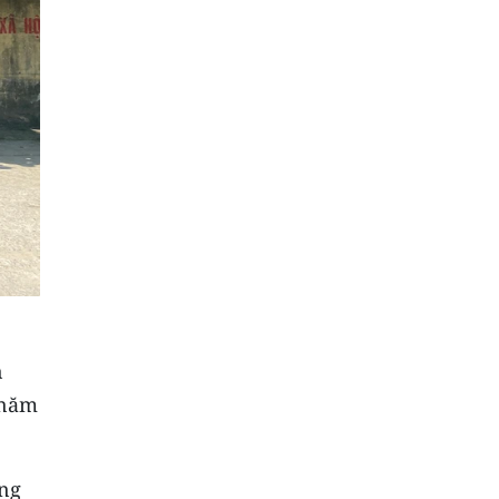
n
 năm
ông