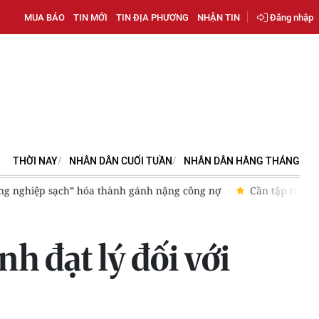
MUA BÁO
TIN MỚI
TIN ĐỊA PHƯƠNG
NHẬN TIN
Đăng nhập
THỜI NAY
NHÂN DÂN CUỐI TUẦN
NHÂN DÂN HẰNG THÁNG
công nợ
Cần tập trung giám sát chất lượng công tác xét xử
h đạt lý đối với