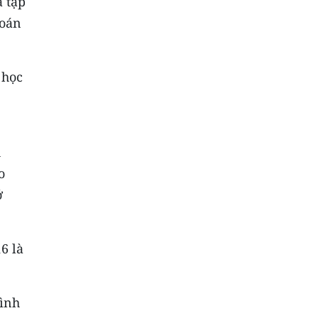
à tập
toán
 học
h
o
ở
6 là
tình