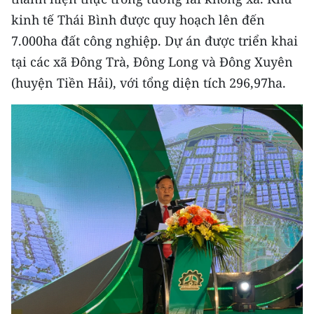
kinh tế Thái Bình được quy hoạch lên đến
CHUYÊN ĐỀ
7.000ha đất công nghiệp. Dự án được triển khai
tại các xã Đông Trà, Đông Long và Đông Xuyên
CÁC CHUYÊN TRANG
(huyện Tiền Hải), với tổng diện tích 296,97ha.
VỀ BÁO NHÂN DÂN
THỜI NAY
NHÂN DÂN CUỐI TUẦN
NHÂN DÂN HẰNG THÁNG
MUA BÁO
ĐỌC BÁO IN