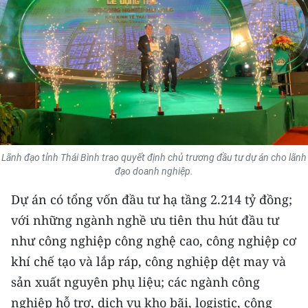
THỂ THAO
GIÁO DỤC
Y TẾ
KHOA HỌC - CÔNG NGHỆ
MÔI TRƯỜNG
Lãnh đạo tỉnh Thái Bình trao quyết định chủ trương đầu tư dự án cho lãnh
đạo doanh nghiệp.
BẠN ĐỌC
Dự án có tổng vốn đầu tư hạ tầng 2.214 tỷ đồng;
KIỂM CHỨNG THÔNG TIN
với những ngành nghề ưu tiên thu hút đầu tư
như công nghiệp công nghệ cao, công nghiệp cơ
TRI THỨC CHUYÊN SÂU
khí chế tạo và lắp ráp, công nghiệp dệt may và
sản xuất nguyên phụ liệu; các ngành công
54 DÂN TỘC VIỆT NAM
nghiệp hỗ trợ, dịch vụ kho bãi, logistic, công