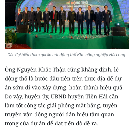
Media Pháp luật
Media Du lịch
Media Thế giới
Media Thể thao
Media Giáo dục
Các đại biểu tham gia ấn nút động thổ Khu công nghiệp Hải Long.
Media Y tế
Ông Nguyễn Khắc Thận cũng khẳng định, lễ
động thổ là bước đầu tiên trên thực địa để dự
Media Khoa học - Công nghệ
án sớm đi vào xây dựng, hoàn thành hiệu quả.
Media Môi trường
Do vậy, huyện ủy, UBND huyện Tiền Hải cần
làm tốt công tác giải phóng mặt bằng, tuyên
Ảnh
truyền vận động người dân hiểu tầm quan
Infographic
trọng của dự án để đạt tiến độ đề ra.