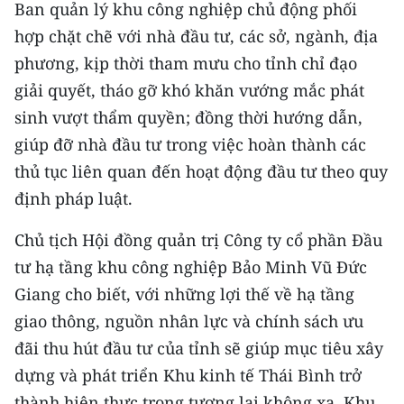
Ban quản lý khu công nghiệp chủ động phối
TIN MỚI
hợp chặt chẽ với nhà đầu tư, các sở, ngành, địa
TIN ĐỊA PHƯƠNG
phương, kịp thời tham mưu cho tỉnh chỉ đạo
giải quyết, tháo gỡ khó khăn vướng mắc phát
Trung du và miền núi phía Bắc
sinh vượt thẩm quyền; đồng thời hướng dẫn,
Đồng bằng sông Hồng
giúp đỡ nhà đầu tư trong việc hoàn thành các
thủ tục liên quan đến hoạt động đầu tư theo quy
Bắc Trung Bộ
định pháp luật.
Duyên hải Nam Trung Bộ và Tây
Chủ tịch Hội đồng quản trị Công ty cổ phần Đầu
Nguyên
tư hạ tầng khu công nghiệp Bảo Minh Vũ Đức
Đông Nam Bộ
Giang cho biết, với những lợi thế về hạ tầng
giao thông, nguồn nhân lực và chính sách ưu
Đồng bằng sông Cửu Long
đãi thu hút đầu tư của tỉnh sẽ giúp mục tiêu xây
Chuyên trang Hà Nội
dựng và phát triển Khu kinh tế Thái Bình trở
thành hiện thực trong tương lai không xa. Khu
Chuyên trang TP. Hồ Chí Minh