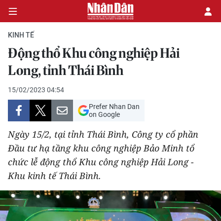
KINH TẾ
Động thổ Khu công nghiệp Hải
CHÍNH TRỊ
Long, tỉnh Thái Bình
KINH TẾ
15/02/2023 04:54
Prefer Nhan Dan
VĂN HÓA
on Google
Ngày 15/2, tại tỉnh Thái Bình, Công ty cổ phần
XÃ HỘI
Đầu tư hạ tầng khu công nghiệp Bảo Minh tổ
chức lễ động thổ Khu công nghiệp Hải Long -
PHÁP LUẬT
Khu kinh tế Thái Bình.
DU LỊCH
THẾ GIỚI