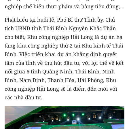
CHƯƠNG TRÌNH OCOP - MỖI XÃ
nghiệp chế biến thực phẩm và hàng tiêu dùng,…
MỘT SẢN PHẨM
Phát biểu tại buổi lễ, Phó Bí thư Tỉnh ủy, Chủ
tịch UBND tỉnh Thái Bình Nguyễn Khắc Thận
RADIO
cho biết, Khu công nghiệp Hải Long là dự án hạ
MEDIA CENTER
tầng khu công nghiệp thứ 2 tại Khu kinh tế Thái
Bình. Việc triển khai dự án khẳng định quyết
E-Magazine
tâm của tỉnh về thu hút đầu tư, với lợi thế về kết
Video
nối giữa 6 tỉnh Quảng Ninh, Thái Bình, Ninh
Bình, Nam Định, Thanh Hóa, Hải Phòng, Khu
Media Chính trị
công nghiệp Hải Long sẽ là điểm đến mới với
Media Kinh tế
các nhà đầu tư.
Media Văn hóa
Media Xã hội