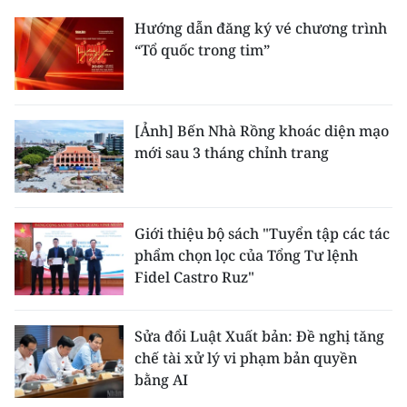
Hướng dẫn đăng ký vé chương trình
CHUYÊN ĐỀ
“Tổ quốc trong tim”
CÁC CHUYÊN TRANG
[Ảnh] Bến Nhà Rồng khoác diện mạo
VỀ BÁO NHÂN DÂN
mới sau 3 tháng chỉnh trang
THỜI NAY
NHÂN DÂN CUỐI TUẦN
Giới thiệu bộ sách "Tuyển tập các tác
phẩm chọn lọc của Tổng Tư lệnh
NHÂN DÂN HẰNG THÁNG
Fidel Castro Ruz"
MUA BÁO
Sửa đổi Luật Xuất bản: Đề nghị tăng
chế tài xử lý vi phạm bản quyền
ĐỌC BÁO IN
bằng AI