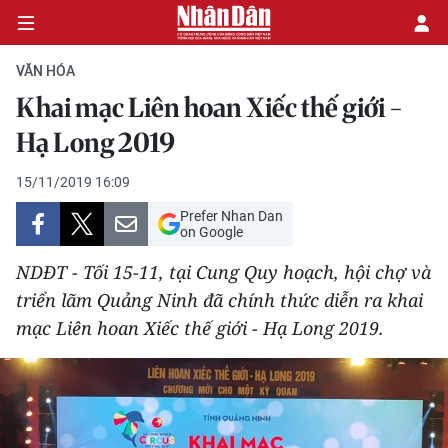
VĂN HÓA
Khai mạc Liên hoan Xiếc thế giới -
CHÍNH TRỊ
Hạ Long 2019
KINH TẾ
15/11/2019 16:09
Prefer Nhan Dan
VĂN HÓA
on Google
NDĐT - Tối 15-11, tại Cung Quy hoạch, hội chợ và
XÃ HỘI
triển lãm Quảng Ninh đã chính thức diễn ra khai
mạc Liên hoan Xiếc thế giới - Hạ Long 2019.
PHÁP LUẬT
DU LỊCH
THẾ GIỚI