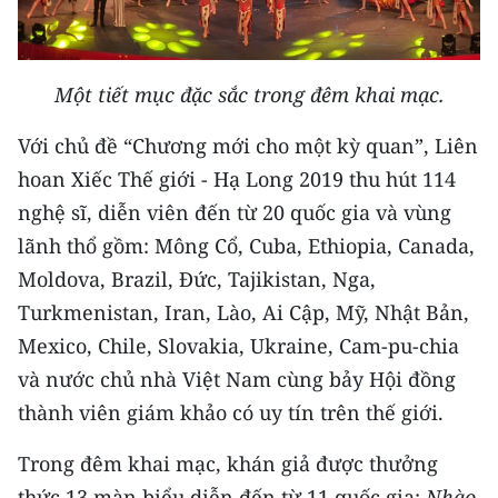
Media Pháp luật
Media Du lịch
Một tiết mục đặc sắc trong đêm khai mạc.
Media Thế giới
Với chủ đề “Chương mới cho một kỳ quan”, Liên
Media Thể thao
hoan Xiếc Thế giới - Hạ Long 2019 thu hút 114
Media Giáo dục
nghệ sĩ, diễn viên đến từ 20 quốc gia và vùng
lãnh thổ gồm: Mông Cổ, Cuba, Ethiopia, Canada,
Media Y tế
Moldova, Brazil, Đức, Tajikistan, Nga,
Media Khoa học - Công nghệ
Turkmenistan, Iran, Lào, Ai Cập, Mỹ, Nhật Bản,
Mexico, Chile, Slovakia, Ukraine, Cam-pu-chia
Media Môi trường
và nước chủ nhà Việt Nam cùng bảy Hội đồng
Ảnh
thành viên giám khảo có uy tín trên thế giới.
Infographic
Trong đêm khai mạc, khán giả được thưởng
thức 13 màn biểu diễn đến từ 11 quốc gia:
Nhào