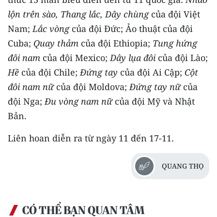
TIN MỚI
lộn trên sào, Thang lắc, Dây chùng
của đội Việt
Nam;
Lắc vòng
của đội Đức; Ảo thuật của đội
TIN ĐỊA PHƯƠNG
Cuba;
Quay thảm
của đội Ethiopia;
Tung hứng
Trung du và miền núi phía Bắc
đôi nam
của đội Mexico;
Dây lụa đôi
của đội Lào;
Hề
của đội Chile;
Đứng tay
của đội Ai Cập;
Cột
Đồng bằng sông Hồng
đôi nam nữ
của đội Moldova;
Đứng tay nữ
của
Bắc Trung Bộ
đội Nga;
Đu vòng nam nữ
của đội Mỹ và Nhật
Bản.
Duyên hải Nam Trung Bộ và Tây
Nguyên
Liên hoan diễn ra từ ngày 11 đến 17-11.
Đông Nam Bộ
QUANG THỌ
Đồng bằng sông Cửu Long
Chuyên trang Hà Nội
CÓ THỂ BẠN QUAN TÂM
Chuyên trang TP. Hồ Chí Minh