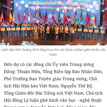
THỂ THAO
GIÁO DỤC
Y TẾ
KHOA HỌC - CÔNG NGHỆ
Lãnh đạo tỉnh Quảng Ninh tặng hoa cho các đoàn và Ban giám khảo Liên
MÔI TRƯỜNG
hoan.
BẠN ĐỌC
Đến dự có các đồng chí Ủy viên Trung ương
Đảng: Thuận Hữu, Tổng Biên tập Báo Nhân Dân,
KIỂM CHỨNG THÔNG TIN
Phó Trưởng Ban Tuyên giáo Trung ương, Chủ
tịch Hội Nhà báo Việt Nam; Nguyễn Thế Kỷ,
TRI THỨC CHUYÊN SÂU
Tổng Giám đốc Đài Tiếng nói Việt Nam, Chủ tịch
54 DÂN TỘC VIỆT NAM
Hội đồng Lý luận phê bình văn học - nghệ thuật