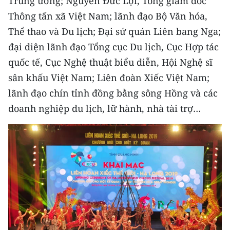
Trung ương; Nguyễn Đức Lợi, Tổng giám đốc
CHƯƠNG TRÌNH OCOP - MỖI XÃ
Thông tấn xã Việt Nam; lãnh đạo Bộ Văn hóa,
MỘT SẢN PHẨM
Thể thao và Du lịch; Đại sứ quán Liên bang Nga;
đại diện lãnh đạo Tổng cục Du lịch, Cục Hợp tác
RADIO
quốc tế, Cục Nghệ thuật biểu diễn, Hội Nghệ sĩ
MEDIA CENTER
sân khấu Việt Nam; Liên đoàn Xiếc Việt Nam;
lãnh đạo chín tỉnh đồng bằng sông Hồng và các
E-Magazine
doanh nghiệp du lịch, lữ hành, nhà tài trợ…
Video
Media Chính trị
Media Kinh tế
Media Văn hóa
Media Xã hội