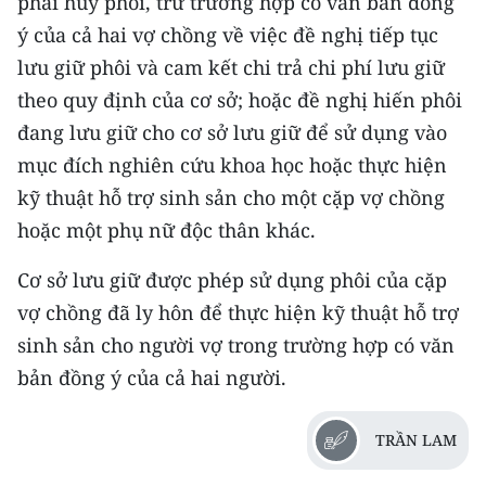
phải hủy phôi, trừ trường hợp có văn bản đồng
ý của cả hai vợ chồng về việc đề nghị tiếp tục
CHUYÊN ĐỀ
lưu giữ phôi và cam kết chi trả chi phí lưu giữ
CÁC CHUYÊN TRANG
theo quy định của cơ sở; hoặc đề nghị hiến phôi
đang lưu giữ cho cơ sở lưu giữ để sử dụng vào
mục đích nghiên cứu khoa học hoặc thực hiện
VỀ BÁO NHÂN DÂN
kỹ thuật hỗ trợ sinh sản cho một cặp vợ chồng
THỜI NAY
hoặc một phụ nữ độc thân khác.
NHÂN DÂN CUỐI TUẦN
Cơ sở lưu giữ được phép sử dụng phôi của cặp
vợ chồng đã ly hôn để thực hiện kỹ thuật hỗ trợ
NHÂN DÂN HẰNG THÁNG
sinh sản cho người vợ trong trường hợp có văn
bản đồng ý của cả hai người.
MUA BÁO
ĐỌC BÁO IN
TRẦN LAM