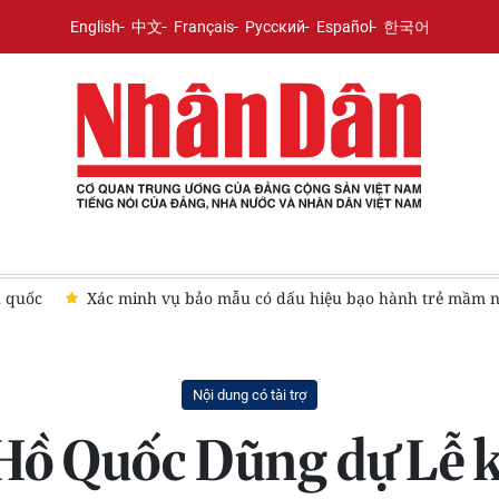
English
中文
Français
Русский
Español
한국어
 mầm non
Phó Thủ tướng Phạm Thị Thanh Trà dự Lễ khởi côn
Nội dung có tài trợ
Hồ Quốc Dũng dự Lễ k