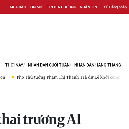
MUA BÁO
TIN MỚI
TIN ĐỊA PHƯƠNG
NHẬN TIN
Đăng nhập
THỜI NAY
NHÂN DÂN CUỐI TUẦN
NHÂN DÂN HẰNG THÁNG
g xây dựng trường trung học phổ thông ở Nghệ An
Học viện 
hai trương AI