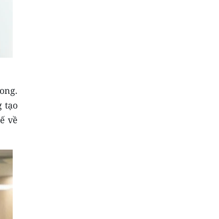
ong.
g tạo
hế về