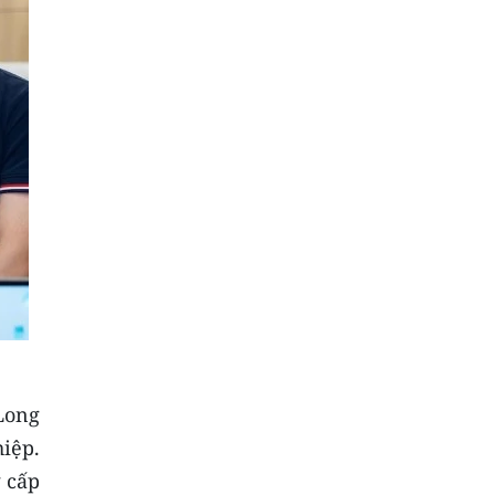
Long
hiệp.
g cấp