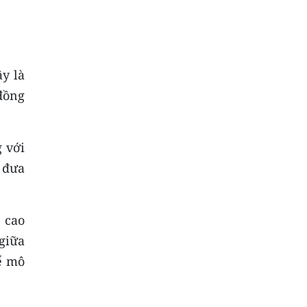
ây là
đồng
 với
 đưa
 cao
giữa
ể mô