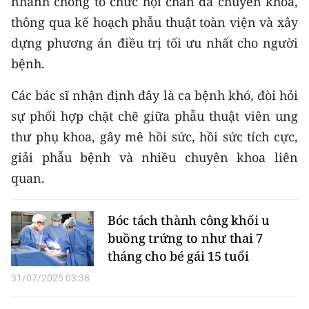
nhanh chóng tổ chức hội chẩn đa chuyên khoa,
TIN MỚI
thông qua kế hoạch phẫu thuật toàn viện và xây
dựng phương án điều trị tối ưu nhất cho người
TIN ĐỊA PHƯƠNG
bệnh.
Trung du và miền núi phía Bắc
Các bác sĩ nhận định đây là ca bệnh khó, đòi hỏi
Đồng bằng sông Hồng
sự phối hợp chặt chẽ giữa phẫu thuật viên ung
thư phụ khoa, gây mê hồi sức, hồi sức tích cực,
Bắc Trung Bộ
giải phẫu bệnh và nhiều chuyên khoa liên
Duyên hải Nam Trung Bộ và Tây
quan.
Nguyên
Đông Nam Bộ
Bóc tách thành công khối u
buồng trứng to như thai 7
Đồng bằng sông Cửu Long
tháng cho bé gái 15 tuổi
Chuyên trang Hà Nội
31/07/2025 03:38
Chuyên trang TP. Hồ Chí Minh