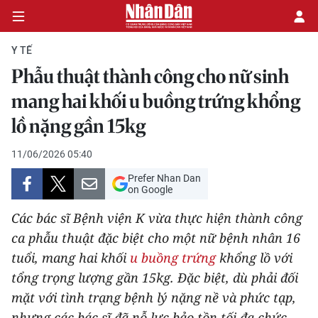
Y TẾ
Phẫu thuật thành công cho nữ sinh
CHÍNH TRỊ
mang hai khối u buồng trứng khổng
lồ nặng gần 15kg
KINH TẾ
11/06/2026 05:40
VĂN HÓA
Prefer Nhan Dan
on Google
XÃ HỘI
Các bác sĩ Bệnh viện K vừa thực hiện thành công
PHÁP LUẬT
ca phẫu thuật đặc biệt cho một nữ bệnh nhân 16
tuổi, mang hai khối
u buồng trứng
khổng lồ với
DU LỊCH
tổng trọng lượng gần 15kg. Đặc biệt, dù phải đối
mặt với tình trạng bệnh lý nặng nề và phức tạp,
THẾ GIỚI
nhưng các bác sĩ đã nỗ lực bảo tồn tối đa chức