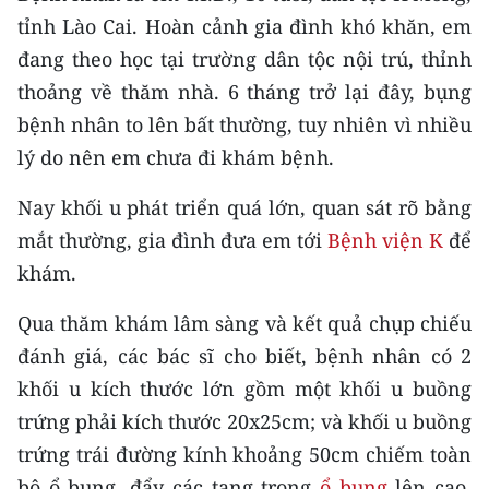
CHƯƠNG TRÌNH OCOP - MỖI XÃ
tỉnh Lào Cai. Hoàn cảnh gia đình khó khăn, em
MỘT SẢN PHẨM
đang theo học tại trường dân tộc nội trú, thỉnh
thoảng về thăm nhà. 6 tháng trở lại đây, bụng
RADIO
bệnh nhân to lên bất thường, tuy nhiên vì nhiều
lý do nên em chưa đi khám bệnh.
MEDIA CENTER
Nay khối u phát triển quá lớn, quan sát rõ bằng
E-Magazine
mắt thường, gia đình đưa em tới
Bệnh viện K
để
Video
khám.
Media Chính trị
Qua thăm khám lâm sàng và kết quả chụp chiếu
Media Kinh tế
đánh giá, các bác sĩ cho biết, bệnh nhân có 2
khối u kích thước lớn gồm một khối u buồng
Media Văn hóa
trứng phải kích thước 20x25cm; và khối u buồng
Media Xã hội
trứng trái đường kính khoảng 50cm chiếm toàn
bộ ổ bụng, đẩy các tạng trong
ổ bụng
lên cao,