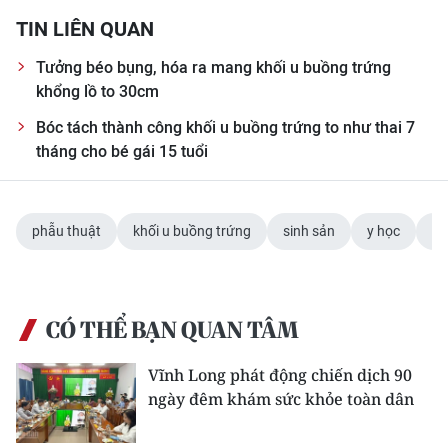
TIN LIÊN QUAN
Tưởng béo bụng, hóa ra mang khối u buồng trứng
khổng lồ to 30cm
Bóc tách thành công khối u buồng trứng to như thai 7
tháng cho bé gái 15 tuổi
phẫu thuật
khối u buồng trứng
sinh sản
y học
Bệ
CÓ THỂ BẠN QUAN TÂM
Vĩnh Long phát động chiến dịch 90
ngày đêm khám sức khỏe toàn dân