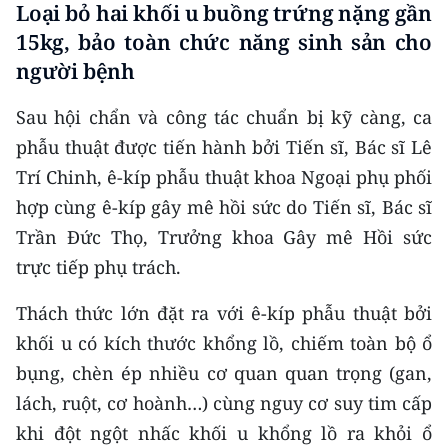
Loại bỏ hai khối u buồng trứng nặng gần
15kg, bảo toàn chức năng sinh sản cho
CHUYÊN ĐỀ
người bệnh
CÁC CHUYÊN TRANG
Sau hội chẩn và công tác chuẩn bị kỹ càng, ca
phẫu thuật được tiến hành bởi Tiến sĩ, Bác sĩ Lê
VỀ BÁO NHÂN DÂN
Trí Chinh, ê-kíp phẫu thuật khoa Ngoại phụ phối
THỜI NAY
hợp cùng ê-kíp gây mê hồi sức do Tiến sĩ, Bác sĩ
Trần Đức Thọ, Trưởng khoa Gây mê Hồi sức
NHÂN DÂN CUỐI TUẦN
trực tiếp phụ trách.
NHÂN DÂN HẰNG THÁNG
Thách thức lớn đặt ra với ê-kíp phẫu thuật bởi
khối u có kích thước khổng lồ, chiếm toàn bộ ổ
MUA BÁO
bụng, chèn ép nhiều cơ quan quan trọng (gan,
ĐỌC BÁO IN
lách, ruột, cơ hoành…) cùng nguy cơ suy tim cấp
khi đột ngột nhấc khối u khổng lồ ra khỏi ổ