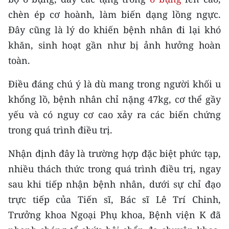
Media Pháp luật
chèn ép cơ hoành, làm biến dạng lồng ngực.
Media Du lịch
Đây cũng là lý do khiến bệnh nhân đi lại khó
khăn, sinh hoạt gần như bị ảnh hưởng hoàn
Media Thế giới
toàn.
Media Thể thao
Điều đáng chú ý là dù mang trong người khối u
Media Giáo dục
khổng lồ, bệnh nhân chỉ nặng 47kg, cơ thể gầy
yếu và có nguy cơ cao xảy ra các biến chứng
Media Y tế
trong quá trình điều trị.
Media Khoa học - Công nghệ
Nhận định đây là trường hợp đặc biệt phức tạp,
Media Môi trường
nhiều thách thức trong quá trình điều trị, ngay
sau khi tiếp nhận bệnh nhân, dưới sự chỉ đạo
Ảnh
trực tiếp của Tiến sĩ, Bác sĩ Lê Trí Chinh,
Infographic
Trưởng khoa Ngoại Phụ khoa, Bệnh viện K đã