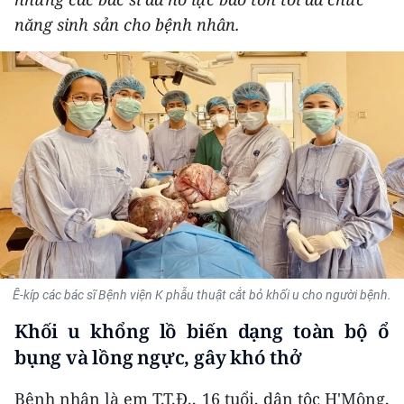
THỂ THAO
năng sinh sản cho bệnh nhân.
GIÁO DỤC
Y TẾ
KHOA HỌC - CÔNG NGHỆ
MÔI TRƯỜNG
BẠN ĐỌC
KIỂM CHỨNG THÔNG TIN
Ê-kíp các bác sĩ Bệnh viện K phẫu thuật cắt bỏ khối u cho người bệnh.
TRI THỨC CHUYÊN SÂU
Khối u khổng lồ biến dạng toàn bộ ổ
bụng và lồng ngực, gây khó thở
54 DÂN TỘC VIỆT NAM
Bệnh nhân là em T.T.Đ., 16 tuổi, dân tộc H'Mông,