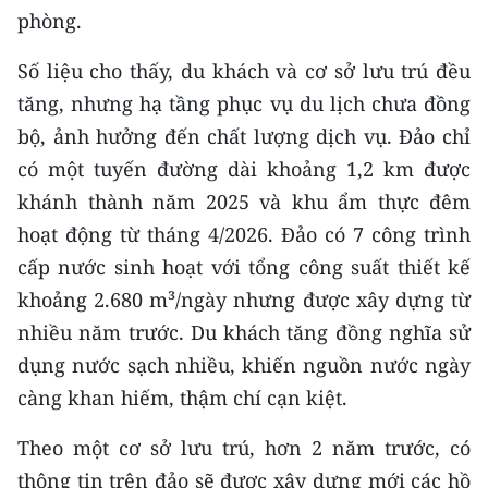
Media Pháp luật
phòng.
Media Du lịch
Số liệu cho thấy, du khách và cơ sở lưu trú đều
tăng, nhưng hạ tầng phục vụ du lịch chưa đồng
Media Thế giới
bộ, ảnh hưởng đến chất lượng dịch vụ. Đảo chỉ
Media Thể thao
có một tuyến đường dài khoảng 1,2 km được
khánh thành năm 2025 và khu ẩm thực đêm
Media Giáo dục
hoạt động từ tháng 4/2026. Đảo có 7 công trình
Media Y tế
cấp nước sinh hoạt với tổng công suất thiết kế
Media Khoa học - Công nghệ
khoảng 2.680 m³/ngày nhưng được xây dựng từ
nhiều năm trước. Du khách tăng đồng nghĩa sử
Media Môi trường
dụng nước sạch nhiều, khiến nguồn nước ngày
Ảnh
càng khan hiếm, thậm chí cạn kiệt.
Infographic
Theo một cơ sở lưu trú, hơn 2 năm trước, có
thông tin trên đảo sẽ được xây dựng mới các hồ