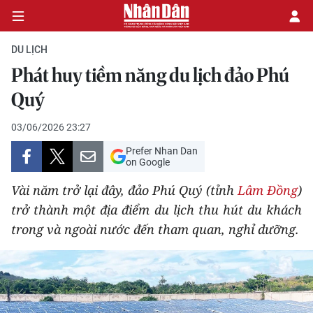
DU LỊCH
Phát huy tiềm năng du lịch đảo Phú
CHÍNH TRỊ
Quý
KINH TẾ
03/06/2026 23:27
Prefer Nhan Dan
VĂN HÓA
on Google
Vài năm trở lại đây, đảo Phú Quý (tỉnh
Lâm Đồng
)
XÃ HỘI
trở thành một địa điểm du lịch thu hút du khách
trong và ngoài nước đến tham quan, nghỉ dưỡng.
PHÁP LUẬT
DU LỊCH
THẾ GIỚI