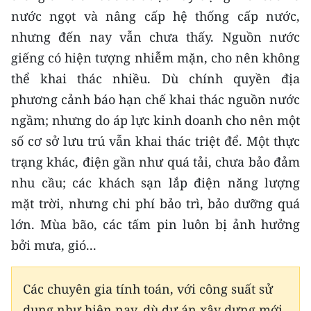
TIN MỚI
nước ngọt và nâng cấp hệ thống cấp nước,
nhưng đến nay vẫn chưa thấy. Nguồn nước
TIN ĐỊA PHƯƠNG
giếng có hiện tượng nhiễm mặn, cho nên không
thể khai thác nhiều. Dù chính quyền địa
Trung du và miền núi phía Bắc
phương cảnh báo hạn chế khai thác nguồn nước
Đồng bằng sông Hồng
ngầm; nhưng do áp lực kinh doanh cho nên một
Bắc Trung Bộ
số cơ sở lưu trú vẫn khai thác triệt để. Một thực
trạng khác, điện gần như quá tải, chưa bảo đảm
Duyên hải Nam Trung Bộ và Tây
nhu cầu; các khách sạn lắp điện năng lượng
Nguyên
mặt trời, nhưng chi phí bảo trì, bảo dưỡng quá
Đông Nam Bộ
lớn. Mùa bão, các tấm pin luôn bị ảnh hưởng
bởi mưa, gió...
Đồng bằng sông Cửu Long
Chuyên trang Hà Nội
Các chuyên gia tính toán, với công suất sử
Chuyên trang TP. Hồ Chí Minh
dụng như hiện nay, dù dự án xây dựng mới