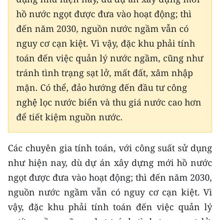
hồ nước ngọt được đưa vào hoạt động; thì
CHUYÊN ĐỀ
đến năm 2030, nguồn nước ngầm vẫn có
nguy cơ cạn kiệt. Vì vậy, đặc khu phải tính
CÁC CHUYÊN TRANG
toán đến việc quản lý nước ngầm, cũng như
tránh tình trạng sạt lở, mất đất, xâm nhập
VỀ BÁO NHÂN DÂN
mặn. Có thể, đảo hướng đến đầu tư công
THỜI NAY
nghệ lọc nước biển và thu giá nước cao hơn
để tiết kiệm nguồn nước.
NHÂN DÂN CUỐI TUẦN
NHÂN DÂN HẰNG THÁNG
Các chuyên gia tính toán, với công suất sử dụng
như hiện nay, dù dự án xây dựng mới hồ nước
MUA BÁO
ngọt được đưa vào hoạt động; thì đến năm 2030,
nguồn nước ngầm vẫn có nguy cơ cạn kiệt. Vì
ĐỌC BÁO IN
vậy, đặc khu phải tính toán đến việc quản lý