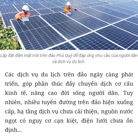
THỂ THAO
GIÁO DỤC
Y TẾ
KHOA HỌC - CÔNG NGHỆ
Lắp đặt điện mặt trời trên đảo Phú Quý để đáp ứng nhu cầu của người dân
và dịch vụ du lịch.
MÔI TRƯỜNG
Các dịch vụ du lịch trên đảo ngày càng phát
BẠN ĐỌC
triển, góp phần thúc đẩy chuyển dịch cơ cấu
kinh tế, nâng cao đời sống người dân. Tuy
KIỂM CHỨNG THÔNG TIN
nhiên, nhiều tuyến đường trên đảo hiện xuống
cấp, hạ tầng dịch vụ chưa cải thiện, nguồn nước
TRI THỨC CHUYÊN SÂU
ngọt có nguy cơ cạn kiệt, điện lưới chưa ổn
54 DÂN TỘC VIỆT NAM
định…