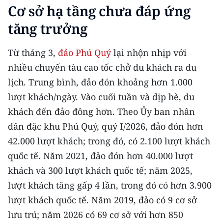
CHƯƠNG TRÌNH OCOP - MỖI XÃ
Cơ sở hạ tầng chưa đáp ứng
MỘT SẢN PHẨM
tăng trưởng
RADIO
Từ tháng 3,
đảo Phú Quý
lại nhộn nhịp với
nhiều chuyến tàu cao tốc chở du khách ra du
MEDIA CENTER
lịch. Trung bình, đảo đón khoảng hơn 1.000
E-Magazine
lượt khách/ngày. Vào cuối tuần và dịp hè, du
khách đến đảo đông hơn. Theo Ủy ban nhân
Video
dân đặc khu Phú Quý, quý I/2026, đảo đón hơn
Media Chính trị
42.000 lượt khách; trong đó, có 2.100 lượt khách
quốc tế. Năm 2021, đảo đón hơn 40.000 lượt
Media Kinh tế
khách và 300 lượt khách quốc tế; năm 2025,
Media Văn hóa
lượt khách tăng gấp 4 lần, trong đó có hơn 3.900
lượt khách quốc tế. Năm 2019, đảo có 9 cơ sở
Media Xã hội
lưu trú; năm 2026 có 69 cơ sở với hơn 850