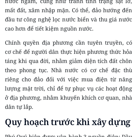
nước ngầm, cũng như tránh tình trạng sạt lở,
ENGLISH
mất đất, xâm nhập mặn. Có thể, đảo hướng đến
中文
đầu tư công nghệ lọc nước biển và thu giá nước
cao hơn để tiết kiệm nguồn nước.
FRANÇAIS
Chính quyền địa phương cần tuyên truyền, có
РУССКИЙ
cơ chế để người dân thực hiện phương thức hỏa
táng khi qua đời, nhằm giảm diện tích đất chôn
ESPAÑOL
theo phong tục. Nhà nước có cơ chế đặc thù
한국어
riêng cho đảo đối với việc mua điện từ năng
lượng mặt trời, chỉ để tự phục vụ các hoạt động
ở địa phương, nhằm khuyến khích cơ quan, nhà
dân tự lắp.
Quy hoạch trước khi xây dựng
Phú Quý hiện được vận hành 3 nguồn điện: Dầu