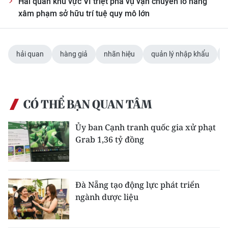
Hải quan khu vực VI triệt phá vụ vận chuyển lô hàng
xâm phạm sở hữu trí tuệ quy mô lớn
hải quan
hàng giả
nhãn hiệu
quản lý nhập khẩu
CÓ THỂ BẠN QUAN TÂM
Ủy ban Cạnh tranh quốc gia xử phạt
Grab 1,36 tỷ đồng
Đà Nẵng tạo động lực phát triển
ngành dược liệu