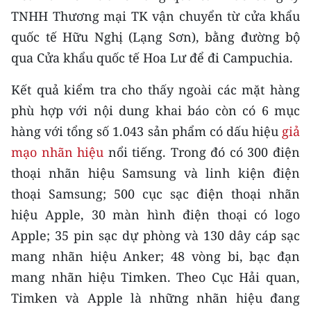
TIN MỚI
TNHH Thương mại TK vận chuyển từ cửa khẩu
quốc tế Hữu Nghị (Lạng Sơn), bằng đường bộ
TIN ĐỊA PHƯƠNG
qua Cửa khẩu quốc tế Hoa Lư để đi Campuchia.
Trung du và miền núi phía Bắc
Kết quả kiểm tra cho thấy ngoài các mặt hàng
Đồng bằng sông Hồng
phù hợp với nội dung khai báo còn có 6 mục
hàng với tổng số 1.043 sản phẩm có dấu hiệu
giả
Bắc Trung Bộ
mạo nhãn hiệu
nổi tiếng. Trong đó có 300 điện
Duyên hải Nam Trung Bộ và Tây
thoại nhãn hiệu Samsung và linh kiện điện
Nguyên
thoại Samsung; 500 cục sạc điện thoại nhãn
hiệu Apple, 30 màn hình điện thoại có logo
Đông Nam Bộ
Apple; 35 pin sạc dự phòng và 130 dây cáp sạc
Đồng bằng sông Cửu Long
mang nhãn hiệu Anker; 48 vòng bi, bạc đạn
mang nhãn hiệu Timken. Theo Cục Hải quan,
Chuyên trang Hà Nội
Timken và Apple là những nhãn hiệu đang
Chuyên trang TP. Hồ Chí Minh