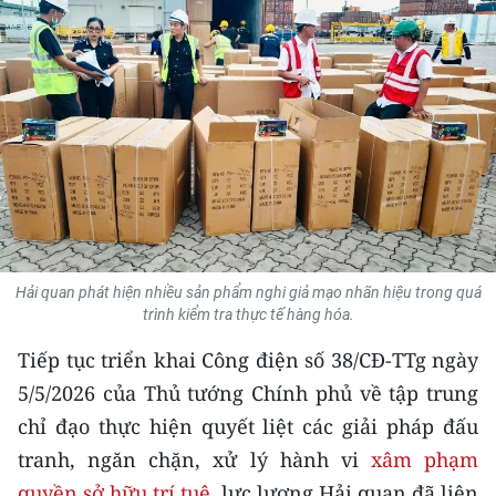
THỂ THAO
GIÁO DỤC
Y TẾ
KHOA HỌC - CÔNG NGHỆ
MÔI TRƯỜNG
BẠN ĐỌC
Hải quan phát hiện nhiều sản phẩm nghi giả mạo nhãn hiệu trong quá
trình kiểm tra thực tế hàng hóa.
KIỂM CHỨNG THÔNG TIN
Tiếp tục triển khai Công điện số 38/CĐ-TTg ngày
5/5/2026 của Thủ tướng Chính phủ về tập trung
TRI THỨC CHUYÊN SÂU
chỉ đạo thực hiện quyết liệt các giải pháp đấu
54 DÂN TỘC VIỆT NAM
tranh, ngăn chặn, xử lý hành vi
xâm phạm
quyền sở hữu trí tuệ
, lực lượng Hải quan đã liên