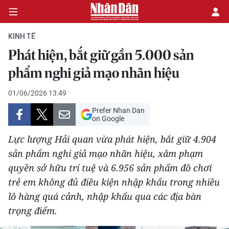
KINH TẾ
Phát hiện, bắt giữ gần 5.000 sản
CHÍNH TRỊ
phẩm nghi giả mạo nhãn hiệu
KINH TẾ
01/06/2026 13:49
Prefer Nhan Dan
VĂN HÓA
on Google
Lực lượng Hải quan vừa phát hiện, bắt giữ 4.904
XÃ HỘI
sản phẩm nghi giả mạo nhãn hiệu, xâm phạm
quyền sở hữu trí tuệ và 6.956 sản phẩm đồ chơi
PHÁP LUẬT
trẻ em không đủ điều kiện nhập khẩu trong nhiều
DU LỊCH
lô hàng quá cảnh, nhập khẩu qua các địa bàn
trọng điểm.
THẾ GIỚI