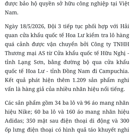
được bảo hộ quyền sở hữu công nghiệp tại Việt
Nam.
CHUYÊN ĐỀ
Ngày 18/5/2026, Đội 3 tiếp tục phối hợp với Hải
CÁC CHUYÊN TRANG
quan cửa khẩu quốc tế Hoa Lư kiểm tra lô hàng
quá cảnh được vận chuyển bởi Công ty TNHH
VỀ BÁO NHÂN DÂN
Thương mại AS từ Cửa khẩu quốc tế Hữu Nghị -
THỜI NAY
tỉnh Lạng Sơn, bằng đường bộ qua cửa khẩu
quốc tế Hoa Lư - tỉnh Đồng Nam đi Campuchia.
NHÂN DÂN CUỐI TUẦN
Kết quả phát hiện thêm 1.209 sản phẩm nghi
vấn là hàng giả của nhiều nhãn hiệu nổi tiếng.
NHÂN DÂN HẰNG THÁNG
Các sản phẩm gồm 34 ba lô và 96 áo mang nhãn
MUA BÁO
hiệu Nike; 60 ba lô và 160 áo mang nhãn hiệu
ĐỌC BÁO IN
Adidas; 350 mặt sau điện thoại di động và 300
ốp lưng điện thoại có hình quả táo khuyết nghi