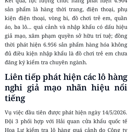
Kết quả, lực lượng chức năng phát hiện 4.904
Media Pháp luật
sản phẩm là hàng thời trang, điện thoại, phụ
Media Du lịch
kiện điện thoại, vòng bi, đồ chơi trẻ em, quần
áo, ba lô... quá cảnh và nhập khẩu có dấu hiệu
Media Thế giới
giả mạo, xâm phạm quyền sở hữu trí tuệ; đồng
Media Thể thao
thời phát hiện 6.956 sản phẩm hàng hóa không
đủ điều kiện nhập khẩu là đồ chơi trẻ em chưa
Media Giáo dục
đăng ký kiểm tra chuyên ngành.
Media Y tế
Liên tiếp phát hiện các lô hàng
Media Khoa học - Công nghệ
nghi giả mạo nhãn hiệu nổi
Media Môi trường
tiếng
Ảnh
Vụ việc đầu tiên được phát hiện ngày 14/5/2026.
Infographic
Đội 3 phối hợp với Hải quan cửa khẩu quốc tế
Hoa Lư kiểm tra lô hàng quá cảnh do Công ty