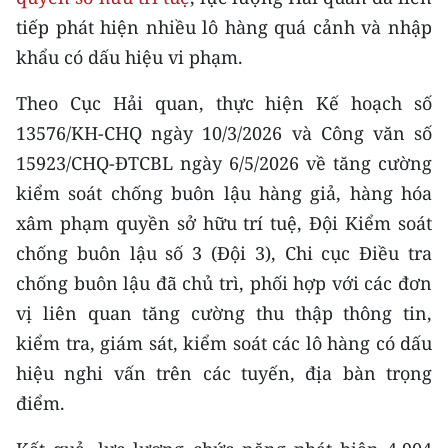
CHƯƠNG TRÌNH OCOP - MỖI XÃ
tiếp phát hiện nhiều lô hàng quá cảnh và nhập
MỘT SẢN PHẨM
khẩu có dấu hiệu vi phạm.
RADIO
Theo Cục Hải quan, thực hiện Kế hoạch số
13576/KH-CHQ ngày 10/3/2026 và Công văn số
MEDIA CENTER
15923/CHQ-ĐTCBL ngày 6/5/2026 về tăng cường
kiểm soát chống buôn lậu hàng giả, hàng hóa
E-Magazine
xâm phạm quyền sở hữu trí tuệ, Đội Kiểm soát
Video
chống buôn lậu số 3 (Đội 3), Chi cục Điều tra
Media Chính trị
chống buôn lậu đã chủ trì, phối hợp với các đơn
vị liên quan tăng cường thu thập thông tin,
Media Kinh tế
kiểm tra, giám sát, kiểm soát các lô hàng có dấu
Media Văn hóa
hiệu nghi vấn trên các tuyến, địa bàn trọng
điểm.
Media Xã hội