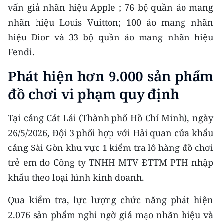
ENGLISH
vấn giả nhãn hiệu Apple ; 76 bộ quần áo mang
nhãn hiệu Louis Vuitton; 100 áo mang nhãn
中文
hiệu Dior và 33 bộ quần áo mang nhãn hiệu
Fendi.
FRANÇAIS
Phát hiện hơn 9.000 sản phẩm
РУССКИЙ
đồ chơi vi phạm quy định
ESPAÑOL
Tại cảng Cát Lái (Thành phố Hồ Chí Minh), ngày
한국어
26/5/2026, Đội 3 phối hợp với Hải quan cửa khẩu
cảng Sài Gòn khu vực 1 kiểm tra lô hàng đồ chơi
trẻ em do Công ty TNHH MTV ĐTTM PTH nhập
khẩu theo loại hình kinh doanh.
Qua kiểm tra, lực lượng chức năng phát hiện
2.076 sản phẩm nghi ngờ giả mạo nhãn hiệu và