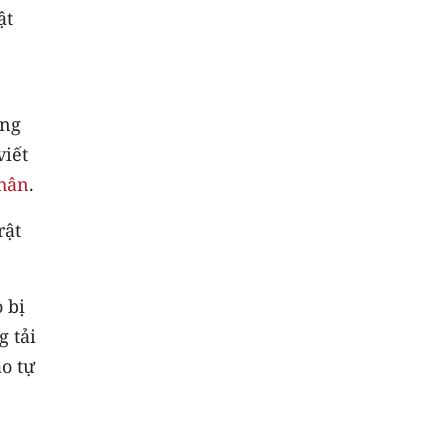
ật
ăng
viết
nhân
.
rật
 bị
g tải
áo tự