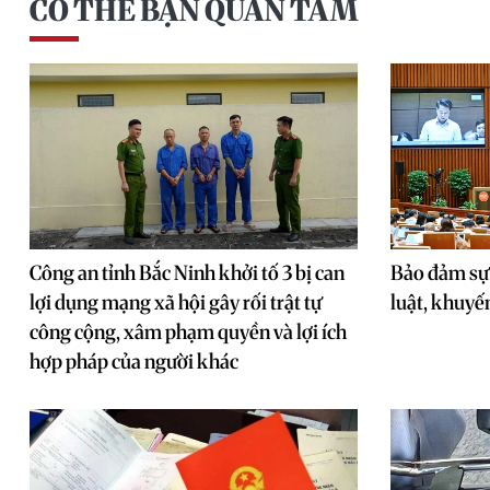
CÓ THỂ BẠN QUAN TÂM
Công an tỉnh Bắc Ninh khởi tố 3 bị can
Bảo đảm sự
lợi dụng mạng xã hội gây rối trật tự
luật, khuyế
công cộng, xâm phạm quyền và lợi ích
hợp pháp của người khác