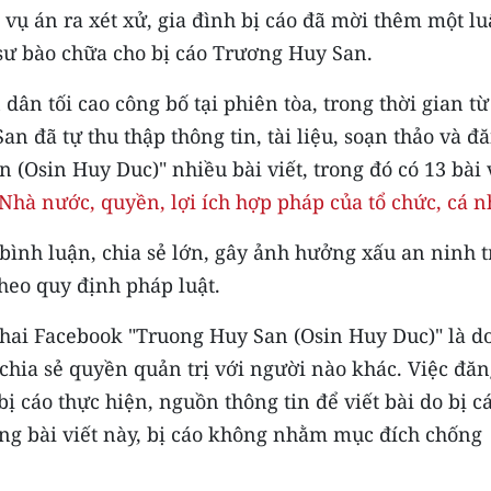
vụ án ra xét xử, gia đình bị cáo đã mời thêm một lu
 sư bào chữa cho bị cáo Trương Huy San.
ân tối cao công bố tại phiên tòa, trong thời gian từ
 đã tự thu thập thông tin, tài liệu, soạn thảo và đ
(Osin Huy Duc)" nhiều bài viết, trong đó có 13 bài 
hà nước, quyền, lợi ích hợp pháp của tổ chức, cá 
 bình luận, chia sẻ lớn, gây ảnh hưởng xấu an ninh t
theo quy định pháp luật.
khai Facebook "Truong Huy San (Osin Huy Duc)" là do
 chia sẻ quyền quản trị với người nào khác. Việc đăn
ị cáo thực hiện, nguồn thông tin để viết bài do bị c
ững bài viết này, bị cáo không nhằm mục đích chống