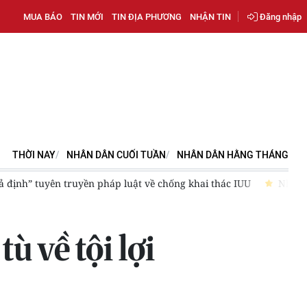
MUA BÁO
TIN MỚI
TIN ĐỊA PHƯƠNG
NHẬN TIN
Đăng nhập
THỜI NAY
NHÂN DÂN CUỐI TUẦN
NHÂN DÂN HẰNG THÁNG
sửa đổi Luật Đất đai
Công an tỉnh Bắc Ninh khởi tố 3 bị can 
 về tội lợi