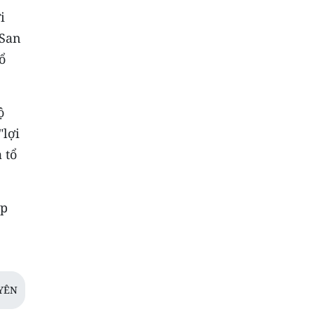
i
 San
ổ
ộ
"lợi
 tổ
áp
YÊN