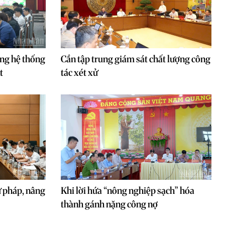
ợng hệ thống
Cần tập trung giám sát chất lượng công
t
tác xét xử
ư pháp, nâng
Khi lời hứa “nông nghiệp sạch” hóa
thành gánh nặng công nợ