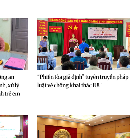
ông an
“Phiên tòa giả định” tuyên truyền pháp
h, xử lý
luật về chống khai thác IUU
nh trẻ em