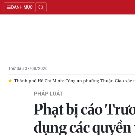
DANH MỤC
Thứ Sáu 07/08/2026
ạo hành trẻ em
“Phiên tòa giả định” tuyên truyền pháp luật 
PHÁP LUẬT
Phạt bị cáo Trươ
dụng các quyền 