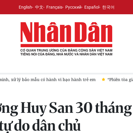
English
中文
Français
Русский
Español
한국어
về chống khai thác IUU
Nhiều đề xuất mới liên quan sổ đỏ khi 
ng Huy San 30 tháng tù
tự do dân chủ