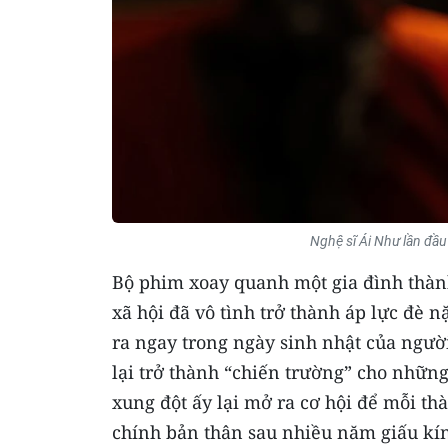
Nghệ sĩ Ái Như lần đầ
Bộ phim xoay quanh một gia đình thàn
xã hội đã vô tình trở thành áp lực đè 
ra ngay trong ngày sinh nhật của ngườ
lại trở thành “chiến trường” cho nhữn
xung đột ấy lại mở ra cơ hội để mỗi thà
chính bản thân sau nhiều năm giấu kín