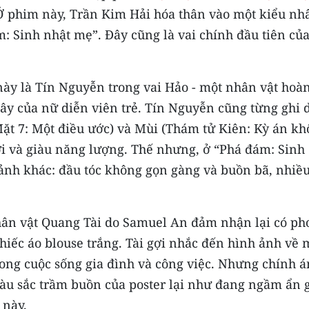
 Ở phim này, Trần Kim Hải hóa thân vào một kiểu nh
: Sinh nhật mẹ”. Đây cũng là vai chính đầu tiên củ
này là Tín Nguyễn trong vai Hảo - một nhân vật hoà
đây của nữ diễn viên trẻ. Tín Nguyễn cũng từng ghi 
Mặt 7: Một điều ước) và Mùi (Thám tử Kiên: Kỳ án k
i và giàu năng lượng. Thế nhưng, ở “Phá đám: Sinh
nh khác: đầu tóc không gọn gàng và buồn bã, nhiề
nhân vật Quang Tài do Samuel An đảm nhận lại có ph
 chiếc áo blouse trắng. Tài gợi nhắc đến hình ảnh về 
rong cuộc sống gia đình và công việc. Nhưng chính 
àu sắc trầm buồn của poster lại như đang ngầm ẩn 
 này.