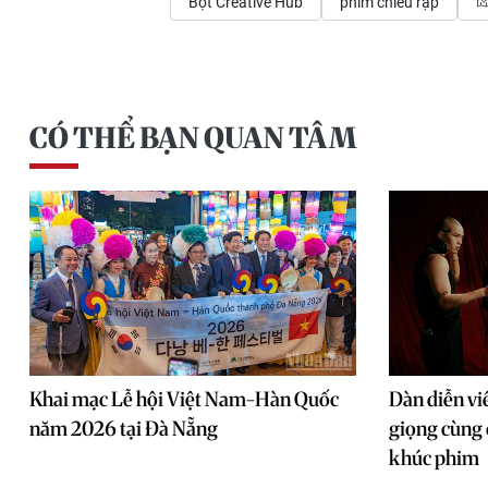
Bột Creative Hub
phim chiếu rạp
CÓ THỂ BẠN QUAN TÂM
Khai mạc Lễ hội Việt Nam-Hàn Quốc
Dàn diễn vi
năm 2026 tại Đà Nẵng
giọng cùng 
khúc phim