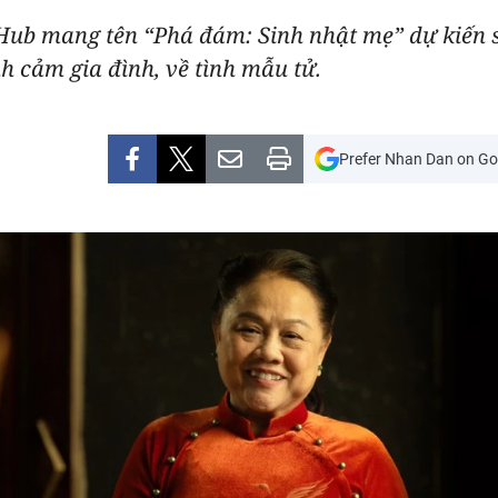
Hub mang tên “Phá đám: Sinh nhật mẹ” dự kiến sẽ
h cảm gia đình, về tình mẫu tử.
Prefer Nhan Dan on Go