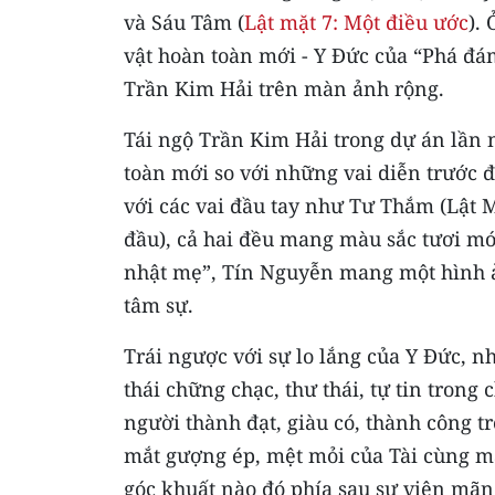
và Sáu Tâm (
Lật mặt 7: Một điều ước
).
vật hoàn toàn mới - Y Đức của “Phá đám
Trần Kim Hải trên màn ảnh rộng.
Tái ngộ Trần Kim Hải trong dự án lần 
toàn mới so với những vai diễn trước 
với các vai đầu tay như Tư Thắm (Lật 
đầu), cả hai đều mang màu sắc tươi mớ
nhật mẹ”, Tín Nguyễn mang một hình ả
tâm sự.
Trái ngược với sự lo lắng của Y Đức, 
thái chững chạc, thư thái, tự tin trong
người thành đạt, giàu có, thành công t
mắt gượng ép, mệt mỏi của Tài cùng m
góc khuất nào đó phía sau sự viên mãn