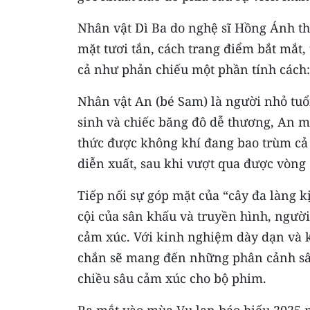
Nhân vật Dì Ba do nghệ sĩ Hồng Ánh thủ
mặt tươi tắn, cách trang điểm bắt mắt,
cả như phản chiếu một phần tính cách:
Nhân vật An (bé Sam) là người nhỏ tuổ
sinh và chiếc băng đô dễ thương, An 
thức được không khí đang bao trùm cả g
diễn xuất, sau khi vượt qua được vòng 
Tiếp nối sự góp mặt của “cây đa làng k
cội của sân khấu và truyền hình, người
cảm xúc. Với kinh nghiệm dày dạn và k
chắn sẽ mang đến những phân cảnh sâu
chiều sâu cảm xúc cho bộ phim.
Ra mắt vào mùa Vu lan báo hiếu 2025 