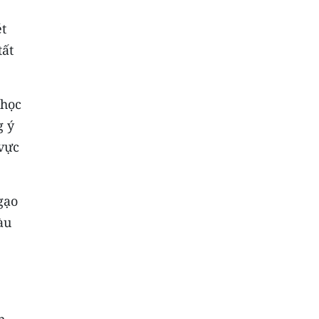
ét
tất
 học
g ý
 vực
gạo
àu
n