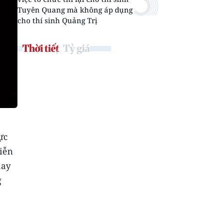
Tuyên Quang mà không áp dụng
cho thí sinh Quảng Trị
Thời tiết
Tỷ giá
ực
diễn
nay
g