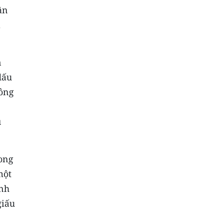
ân
a
n
dấu
hông
u
ong
một
ánh
giấu