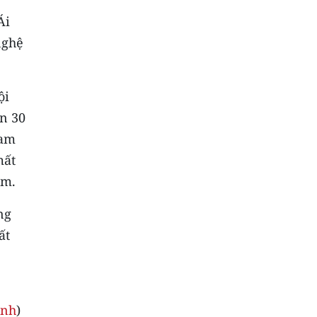
Ái
nghệ
ội
ơn 30
ham
mất
ầm.
ng
ất
ệnh
)