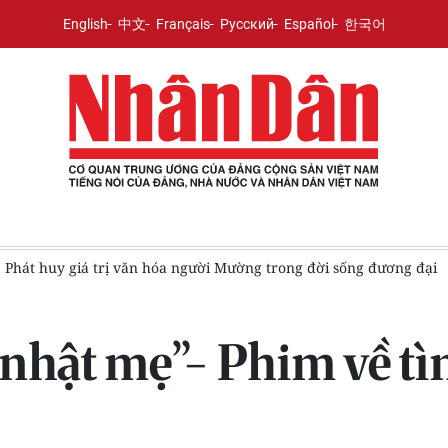
English
中文
Français
Русский
Español
한국어
Phát huy giá trị văn hóa người Mường trong đời sống đương đại
nhật mẹ”- Phim về tì