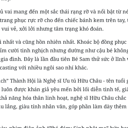
 vai mang đến một sắc thái rạng rỡ và nổi bật từ n
 trang phục rực rỡ cho đến chiếc bánh kem trên tay, 
 vui vẻ, xởi lởi nhưng tâm trạng khó đoán.
i nhất và cũng hồn nhiên nhất. Khoác bộ đồng phục
mỉm cười tinh nghịch nhưng dường như cậu bé khôn
ia đình. Đây là lần đầu tiên Bé Sam thử sức ở lĩnh
casting với nhiều ngôi sao nhí khác.
ịch” Thành Hội là Nghệ sĩ Ưu tú Hữu Châu - tên tuổi 
 luôn được khán giả yêu mến bởi lối diễn tinh tế, gi
hả năng hóa thân linh hoạt, nghệ sĩ Hữu Châu chắc
 lắng, giàu tính nhân văn, góp phần làm dày thêm
này, phim điện ảnh “Phá đám: Sinh nhật mẹ” hứa hẹ