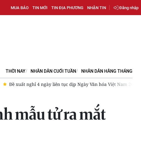
MUA BÁO
TIN MỚI
TIN ĐỊA PHƯƠNG
NHẬN TIN
Đăng nhập
THỜI NAY
NHÂN DÂN CUỐI TUẦN
NHÂN DÂN HẰNG THÁNG
Đề xuất nghỉ 4 ngày liên tục dịp Ngày Văn hóa Việt Nam 2026
nh mẫu tử ra mắt