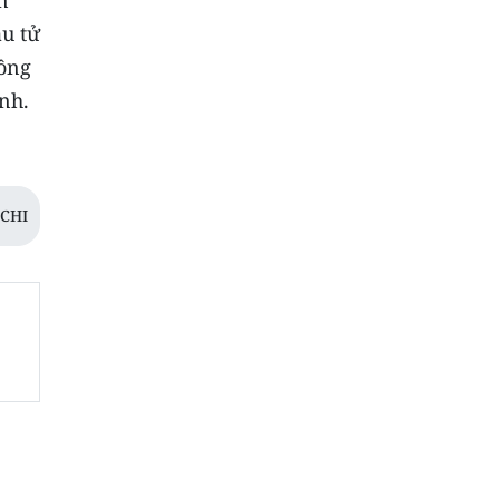
u tử
đồng
ình.
CHI