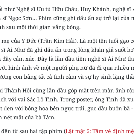
ổi như Nghệ sĩ Ưu tú Hữu Châu, Huy Khánh, nghệ sĩ 
 sĩ Ngọc Sơn… Phim cũng ghi dấu ấn sự trở lại của 
nh sau một thời gian vắng bóng.
 mẹ của Y Đức (Trần Kim Hải). Là một tên tuổi gạo c
sĩ Ái Như đã ghi dấu ấn trong lòng khán giả suốt h
 đầy cảm xúc. Đây là lần đầu tiên nghệ sĩ Ái Như t
 với hình ảnh về một người phụ nữ đã đi qua nhiều 
ơng con bằng tất cả tình cảm và sự hy sinh lặng th
cội Thành Hội cũng lần đầu góp mặt trên màn ảnh rộ
ch với vai Sác Lô Tình. Trong poster, ông Tình đã xu
t đen với bông hoa bên ngực trái, gục đầu buồn bã -
ẫn nét mặt của bà Tâm.
đến từ sau hai tập phim (
Lật mặt 6: Tấm vé định m