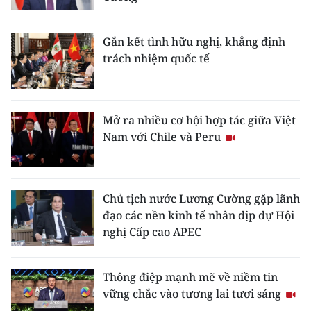
CHUYÊN ĐỀ
Gắn kết tình hữu nghị, khẳng định
trách nhiệm quốc tế
CÁC CHUYÊN TRANG
VỀ BÁO NHÂN DÂN
Mở ra nhiều cơ hội hợp tác giữa Việt
Nam với Chile và Peru
THỜI NAY
NHÂN DÂN CUỐI TUẦN
Chủ tịch nước Lương Cường gặp lãnh
NHÂN DÂN HẰNG THÁNG
đạo các nền kinh tế nhân dịp dự Hội
nghị Cấp cao APEC
MUA BÁO
ĐỌC BÁO IN
Thông điệp mạnh mẽ về niềm tin
vững chắc vào tương lai tươi sáng