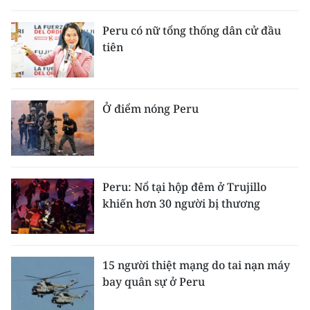
THỂ THAO
Peru có nữ tổng thống dân cử đầu
tiên
GIÁO DỤC
Y TẾ
Ở điểm nóng Peru
KHOA HỌC - CÔNG NGHỆ
MÔI TRƯỜNG
BẠN ĐỌC
Peru: Nổ tại hộp đêm ở Trujillo
khiến hơn 30 người bị thương
KIỂM CHỨNG THÔNG TIN
TRI THỨC CHUYÊN SÂU
15 người thiệt mạng do tai nạn máy
bay quân sự ở Peru
54 DÂN TỘC VIỆT NAM