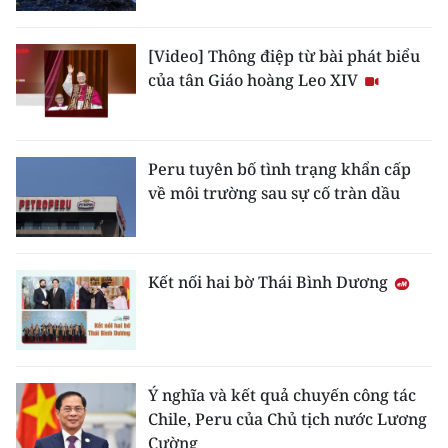
TIN MỚI
[Video] Thông điệp từ bài phát biểu
TIN ĐỊA PHƯƠNG
của tân Giáo hoàng Leo XIV
Trung du và miền núi phía Bắc
Đồng bằng sông Hồng
Peru tuyên bố tình trạng khẩn cấp
về môi trường sau sự cố tràn dầu
Bắc Trung Bộ
Duyên hải Nam Trung Bộ và Tây
Nguyên
Kết nối hai bờ Thái Bình Dương
Đông Nam Bộ
Đồng bằng sông Cửu Long
Ý nghĩa và kết quả chuyến công tác
Chuyên trang Hà Nội
Chile, Peru của Chủ tịch nước Lương
Cường
Chuyên trang TP. Hồ Chí Minh