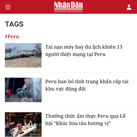
TAGS
#Peru
CHÍNH TRỊ
Tai nạn máy bay du lịch khiến 13
người thiệt mạng tại Peru
KINH TẾ
VĂN HÓA
Peru ban bố tình trạng khẩn cấp tại
XÃ HỘI
khu vực động đất
PHÁP LUẬT
DU LỊCH
Thưởng thức ẩm thực Peru qua Lễ
hội “Khúc hòa tấu hương vị”
THẾ GIỚI