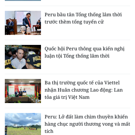
CHƯƠNG TRÌNH OCOP - MỖI XÃ
MỘT SẢN PHẨM
Peru bầu tân Tổng thống lâm thời
trước thềm tổng tuyển cử
RADIO
MEDIA CENTER
Quốc hội Peru thông qua kiến nghị
luận tội Tổng thống lâm thời
E-Magazine
Video
Ba thị trường quốc tế của Viettel
Media Chính trị
nhận Huân chương Lao động: Lan
tỏa giá trị Việt Nam
Media Kinh tế
Media Văn hóa
Peru: Lở đất làm chìm thuyền khiến
hàng chục người thương vong và mất
Media Xã hội
tích