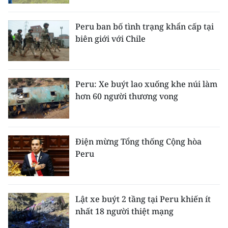
Media Pháp luật
Media Du lịch
Peru ban bố tình trạng khẩn cấp tại
biên giới với Chile
Media Thế giới
Media Thể thao
Peru: Xe buýt lao xuống khe núi làm
Media Giáo dục
hơn 60 người thương vong
Media Y tế
Media Khoa học - Công nghệ
Điện mừng Tổng thống Cộng hòa
Peru
Media Môi trường
Ảnh
Lật xe buýt 2 tầng tại Peru khiến ít
Infographic
nhất 18 người thiệt mạng