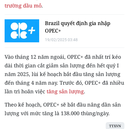
CHƯƠNG TRÌNH OCOP - MỖI XÃ
trường dầu mỏ
.
MỘT SẢN PHẨM
Brazil quyết định gia nhập
RADIO
OPEC+
19/02/2025 03:48
MEDIA CENTER
E-Magazine
Vào tháng 12 năm ngoái, OPEC+ đã nhất trí kéo
dài thời gian cắt giảm sản lượng đến hết quý I
Video
năm 2025, lùi kế hoạch bắt đầu tăng sản lượng
Media Chính trị
đến tháng 4 năm nay. Trước đó, OPEC+ đã nhiều
lần trì hoãn việc
tăng sản lượng
.
Media Kinh tế
Theo kế hoạch, OPEC+ sẽ bắt đầu nâng dần sản
Media Văn hóa
lượng với mức tăng là 138.000 thùng/ngày.
Media Xã hội
TTXVN