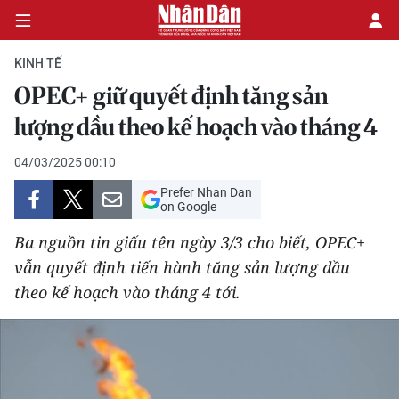
KINH TẾ
OPEC+ giữ quyết định tăng sản
CHÍNH TRỊ
lượng dầu theo kế hoạch vào tháng 4
KINH TẾ
04/03/2025 00:10
Prefer Nhan Dan
VĂN HÓA
on Google
Ba nguồn tin giấu tên ngày 3/3 cho biết, OPEC+
XÃ HỘI
vẫn quyết định tiến hành tăng sản lượng dầu
theo kế hoạch vào tháng 4 tới.
PHÁP LUẬT
DU LỊCH
THẾ GIỚI