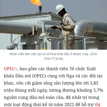
THỂ THAO
GIÁO DỤC
Y TẾ
KHOA HỌC - CÔNG NGHỆ
MÔI TRƯỜNG
Nhân viên làm việc tại cơ sở khai thác dầu ở Wasit, Iraq. (Ảnh:
THX/TTXVN)
BẠN ĐỌC
OPEC+
, bao gồm các thành viên Tổ chức Xuất
KIỂM CHỨNG THÔNG TIN
khẩu Dầu mỏ (OPEC) cùng với Nga và các đối tác
khác, vốn cắt giảm tổng sản lượng lên tới 5,85
TRI THỨC CHUYÊN SÂU
triệu thùng mỗi ngày, tương đương khoảng 5,7%
nguồn cung dầu mỏ toàn cầu, đã nhất trí trong
54 DÂN TỘC VIỆT NAM
một loạt động thái kể từ năm 2022 để hỗ trợ
thị