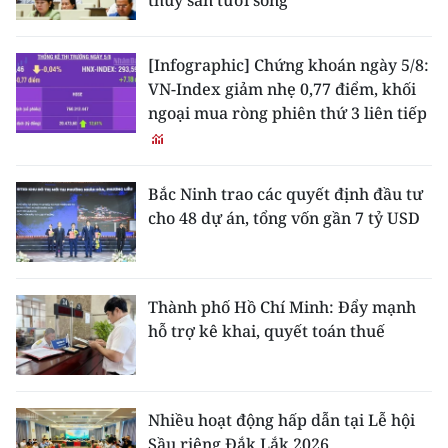
thủy sản tươi sống
CHUYÊN ĐỀ
[Infographic] Chứng khoán ngày 5/8:
VN-Index giảm nhẹ 0,77 điểm, khối
CÁC CHUYÊN TRANG
ngoại mua ròng phiên thứ 3 liên tiếp
VỀ BÁO NHÂN DÂN
Bắc Ninh trao các quyết định đầu tư
THỜI NAY
cho 48 dự án, tổng vốn gần 7 tỷ USD
NHÂN DÂN CUỐI TUẦN
NHÂN DÂN HẰNG THÁNG
Thành phố Hồ Chí Minh: Đẩy mạnh
hỗ trợ kê khai, quyết toán thuế
MUA BÁO
ĐỌC BÁO IN
Nhiều hoạt động hấp dẫn tại Lễ hội
Sầu riêng Đắk Lắk 2026