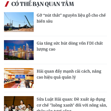
CÓ THỂ BẠN QUAN TÂM
TIN MỚI
Gỡ “nút thắt” nguyên liệu gỗ cho chế
TIN ĐỊA PHƯƠNG
biến sâu
Trung du và miền núi phía Bắc
Đồng bằng sông Hồng
Gia tăng sức hút dòng vốn FDI chất
lượng cao
Bắc Trung Bộ
Duyên hải Nam Trung Bộ và Tây
Nguyên
Hải quan đẩy mạnh cải cách, nâng
cao hiệu quả quản lý
Đông Nam Bộ
Đồng bằng sông Cửu Long
Sửa Luật Hải quan: Đề xuất áp dụng
Chuyên trang Hà Nội
cơ chế "luồng xanh" đối với nông sản,
Chuyên trang TP. Hồ Chí Minh