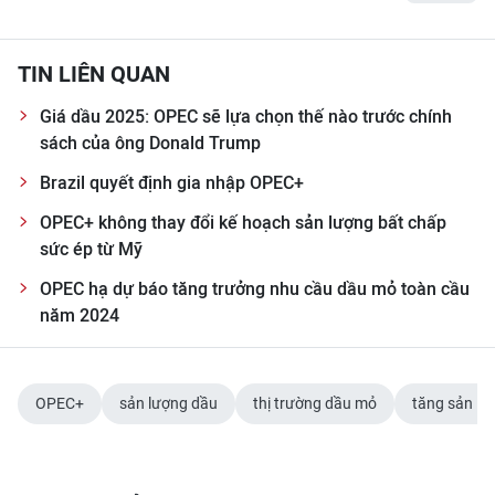
Media Pháp luật
Media Du lịch
TIN LIÊN QUAN
Media Thế giới
Giá dầu 2025: OPEC sẽ lựa chọn thế nào trước chính
sách của ông Donald Trump
Media Thể thao
Brazil quyết định gia nhập OPEC+
Media Giáo dục
OPEC+ không thay đổi kế hoạch sản lượng bất chấp
sức ép từ Mỹ
Media Y tế
OPEC hạ dự báo tăng trưởng nhu cầu dầu mỏ toàn cầu
Media Khoa học - Công nghệ
năm 2024
Media Môi trường
Ảnh
OPEC+
sản lượng dầu
thị trường dầu mỏ
tăng sản lư
Infographic