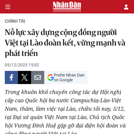
CHÍNH TRỊ
Nỗ lực xây dựng cộng đồng người
CHÍNH TRỊ
Việt tại Lào đoàn kết, vững mạnh và
phát triển
KINH TẾ
05/12/2023 15:02
VĂN HÓA
Prefer Nhan Dan
on Google
XÃ HỘI
Trong khuôn khổ chuyến công tác dự Hội nghị
PHÁP LUẬT
cấp cao Quốc hội ba nước Campuchia-Lào-Việt
Nam, thăm, làm việc tại Lào, chiều tối nay, 5/12,
DU LỊCH
tại Đại sứ quán Việt Nam tại Lào, Chủ tịch Quốc
hội Vương Đình Huệ gặp gỡ đại diện hội đoàn và
THẾ GIỚI
cộng đồng người Việt tại Lào.