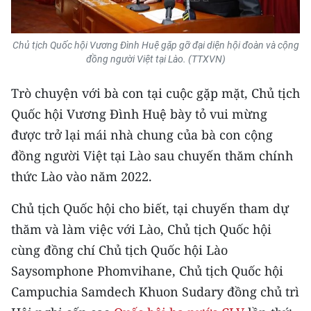
TIN MỚI
TIN ĐỊA PHƯƠNG
Chủ tịch Quốc hội Vương Đình Huệ gặp gỡ đại diện hội đoàn và cộng
đồng người Việt tại Lào. (TTXVN)
Trung du và miền núi phía Bắc
Trò chuyện với bà con tại cuộc gặp mặt, Chủ tịch
Đồng bằng sông Hồng
Quốc hội Vương Đình Huệ bày tỏ vui mừng
được trở lại mái nhà chung của bà con cộng
Bắc Trung Bộ
đồng người Việt tại Lào sau chuyến thăm chính
Duyên hải Nam Trung Bộ và Tây
thức Lào vào năm 2022.
Nguyên
Chủ tịch Quốc hội cho biết, tại chuyến tham dự
Đông Nam Bộ
thăm và làm việc với Lào, Chủ tịch Quốc hội
Đồng bằng sông Cửu Long
cùng đồng chí Chủ tịch Quốc hội Lào
Saysomphone Phomvihane, Chủ tịch Quốc hội
Chuyên trang Hà Nội
Campuchia Samdech Khuon Sudary đồng chủ trì
Chuyên trang TP. Hồ Chí Minh