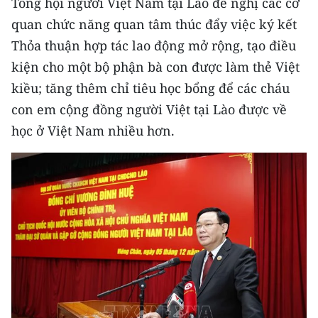
Tổng hội người Việt Nam tại Lào đề nghị các cơ
Media Pháp luật
quan chức năng quan tâm thúc đẩy việc ký kết
Media Du lịch
Thỏa thuận hợp tác lao động mở rộng, tạo điều
kiện cho một bộ phận bà con được làm thẻ Việt
Media Thế giới
kiều; tăng thêm chỉ tiêu học bổng để các cháu
Media Thể thao
con em cộng đồng người Việt tại Lào được về
học ở Việt Nam nhiều hơn.
Media Giáo dục
Media Y tế
Media Khoa học - Công nghệ
Media Môi trường
Ảnh
Infographic