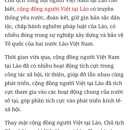
Chủ tịch Tổng hội người Việt Nam tại Lào cho
CHƯƠNG TRÌNH OCOP - MỖI XÃ
biết,
cộng đồng người Việt tại Lào
có truyền
MỘT SẢN PHẨM
thống yêu nước, đoàn kết, giữ gìn bản sắc dân
tộc, chấp hành nghiêm pháp luật của Lào, có
RADIO
nhiều đóng trong sự nghiệp xây dựng và bảo vệ
MEDIA CENTER
Tổ quốc của hai nước Lào-Việt Nam.
E-Magazine
Thời gian vừa qua, cộng đồng người Việt Nam
tại Lào đã có nhiều hoạt động tích cực trong
Video
công tác xã hội, từ thiện, giúp đỡ lẫn nhau cùng
Media Chính trị
phát triển, cộng đồng người Việt tại Lào đã tích
cực tham gia vào các hoạt động chung của nước
Media Kinh tế
sở tại, góp phần tích cực vào phát triển kinh tế-
Media Văn hóa
xã hội.
Media Xã hội
Thay mặt cộng đồng người Việt tại Lào, Chủ tịch