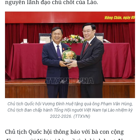
nguyên lãnh đạo chủ chốt của Lào.
ENGLISH
中文
FRANÇAIS
РУССКИЙ
ESPAÑOL
한국어
Chủ tịch Quốc hội Vương Đình Huệ tặng quà ông Phạm Văn Hùng,
Chủ tịch Ban chấp hành Tổng Hội người Việt Nam tại Lào nhiệm kỳ
2022-2026. (TTXVN)
Chủ tịch Quốc hội thông báo với bà con cộng