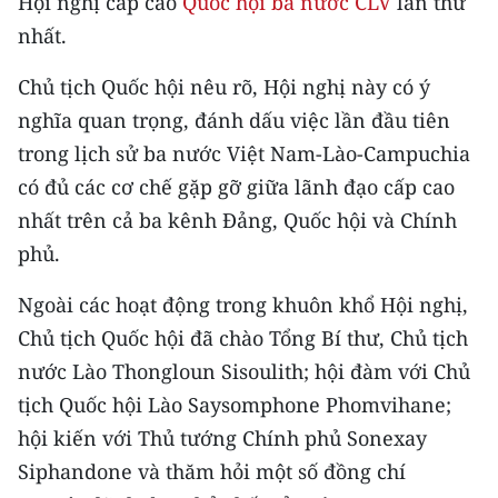
Hội nghị cấp cao
Quốc hội ba nước CLV
lần thứ
nhất.
CHUYÊN ĐỀ
Chủ tịch Quốc hội nêu rõ, Hội nghị này có ý
CÁC CHUYÊN TRANG
nghĩa quan trọng, đánh dấu việc lần đầu tiên
trong lịch sử ba nước Việt Nam-Lào-Campuchia
VỀ BÁO NHÂN DÂN
có đủ các cơ chế gặp gỡ giữa lãnh đạo cấp cao
nhất trên cả ba kênh Đảng, Quốc hội và Chính
THỜI NAY
phủ.
NHÂN DÂN CUỐI TUẦN
Ngoài các hoạt động trong khuôn khổ Hội nghị,
NHÂN DÂN HẰNG THÁNG
Chủ tịch Quốc hội đã chào Tổng Bí thư, Chủ tịch
nước Lào Thongloun Sisoulith; hội đàm với Chủ
MUA BÁO
tịch Quốc hội Lào Saysomphone Phomvihane;
hội kiến với Thủ tướng Chính phủ Sonexay
ĐỌC BÁO IN
Siphandone và thăm hỏi một số đồng chí