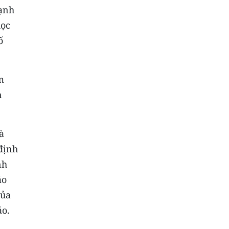
mạnh
học
ố
m
n
à
 định
nh
áo
của
áo.