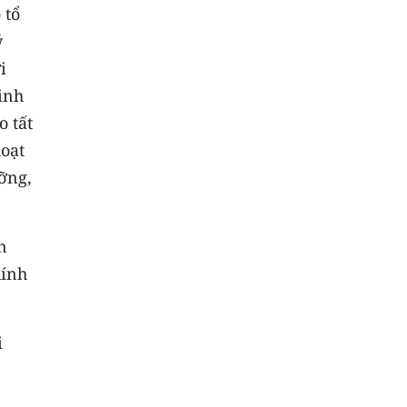
 tổ
ý
i
inh
o tất
hoạt
ỡng,
n
hính
i