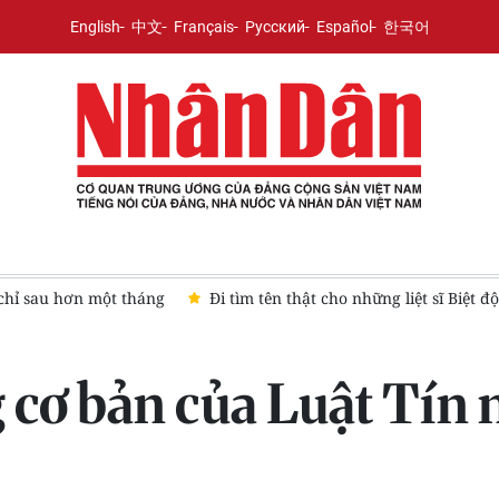
English
中文
Français
Русский
Español
한국어
ài Gòn-Gia Định chỉ còn bí danh
"Anh làm Tướng mà không đưa
cơ bản của Luật Tín 