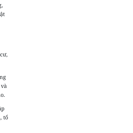
g,
ật
cư,
ộng
 và
o.
ập
, tổ