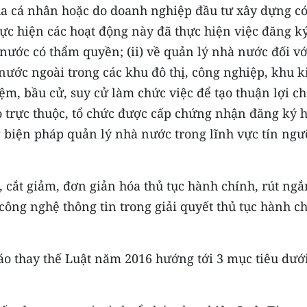
của cá nhân hoặc do doanh nghiệp đầu tư xây dựng có
ực hiện các hoạt động này đã thực hiện việc đăng k
nước có thẩm quyền; (ii) về quản lý nhà nước đối vớ
 nước ngoài trong các khu đô thị, công nghiệp, khu k
iệm, bầu cử, suy cử làm chức việc để tạo thuận lợi ch
iáo trực thuộc, tổ chức được cấp chứng nhận đăng ký 
g biện pháp quản lý nhà nước trong lĩnh vực tín ngư
, cắt giảm, đơn giản hóa thủ tục hành chính, rút ngắ
công nghệ thông tin trong giải quyết thủ tục hành c
áo thay thế Luật năm 2016 hướng tới 3 mục tiêu dướ