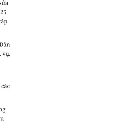
 sửa
025
cấp
 Dân
 vụ,
 các
ững
ều