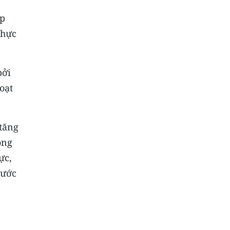
ợp
thực
bởi
oạt
 tăng
ong
ực,
nước