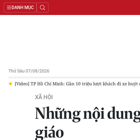
DANH MỤC
Thứ Sáu 07/08/2026
au hơn một tháng
Đi tìm tên thật cho những liệt sĩ Biệt động S
XÃ HỘI
Những nội dung 
giáo