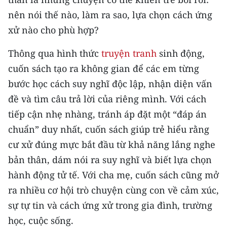
CHƯƠNG TRÌNH OCOP - MỖI XÃ
nên nói thế nào, làm ra sao, lựa chọn cách ứng
MỘT SẢN PHẨM
xử nào cho phù hợp?
RADIO
Thông qua hình thức
truyện tranh
sinh động,
cuốn sách tạo ra không gian để các em từng
MEDIA CENTER
bước học cách suy nghĩ độc lập, nhận diện vấn
E-Magazine
đề và tìm câu trả lời của riêng mình. Với cách
tiếp cận nhẹ nhàng, tránh áp đặt một “đáp án
Video
chuẩn” duy nhất, cuốn sách giúp trẻ hiểu rằng
Media Chính trị
cư xử đúng mực bắt đầu từ khả năng lắng nghe
bản thân, dám nói ra suy nghĩ và biết lựa chọn
Media Kinh tế
hành động tử tế. Với cha mẹ, cuốn sách cũng mở
Media Văn hóa
ra nhiều cơ hội trò chuyện cùng con về cảm xúc,
sự tự tin và cách ứng xử trong gia đình, trường
Media Xã hội
học, cuộc sống.