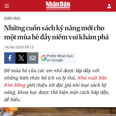
GIÁO DỤC
Những cuốn sách kỹ năng mới cho
CHÍNH TRỊ
một mùa hè đầy niềm vui khám phá
KINH TẾ
14/06/2026 09:13
Prefer Nhan Dan
VĂN HÓA
on Google
Để mùa hè của các em nhỏ được lấp đầy với
XÃ HỘI
những kiến thức bổ ích và lý thú,
Nhà xuất bản
Kim Đồng
giới thiệu tới độc giả nhí loạt sách kỹ
PHÁP LUẬT
năng, khoa học được thể hiện một cách hấp dẫn,
DU LỊCH
dễ hiểu.
THẾ GIỚI