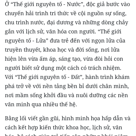
Ở “Thế giới nguyên tố - Nước”, độc giả bước vào
ENGLISH
chuyến hải trình tri thức về cội nguồn sự sống,
中文
chu trình nước, đại dương và những dòng chảy
gắn với lịch sử, văn hóa con người. “Thế giới
FRANÇAIS
nguyên tố - Lửa” đưa trẻ đến với ngọn lửa của
РУССКИЙ
truyền thuyết, khoa học và đời sống, nơi lửa
hiện lên vừa ấm áp, sáng tạo, vừa đòi hỏi con
ESPAÑOL
người biết sử dụng một cách có trách nhiệm.
Với “Thế giới nguyên tố - Đất”, hành trình khám
한국어
phá trở về với nền tảng bền bỉ dưới chân mình,
nơi mầm sống khởi đầu và nuôi dưỡng các nền
văn minh qua nhiều thế hệ.
Bằng lối viết gần gũi, hình minh họa hấp dẫn và
cách kết hợp kiến thức khoa học, lịch sử, văn