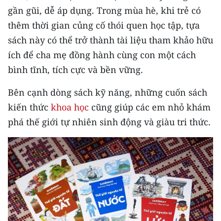
TIN MỚI
gần gũi, dễ áp dụng. Trong mùa hè, khi trẻ có
thêm thời gian củng cố thói quen học tập, tựa
TIN ĐỊA PHƯƠNG
sách này có thể trở thành tài liệu tham khảo hữu
ích để cha mẹ đồng hành cùng con một cách
Trung du và miền núi phía Bắc
bình tĩnh, tích cực và bền vững.
Đồng bằng sông Hồng
Bên cạnh dòng sách kỹ năng, những cuốn sách
Bắc Trung Bộ
kiến thức
khoa học
cũng giúp các em nhỏ khám
Duyên hải Nam Trung Bộ và Tây
phá thế giới tự nhiên sinh động và giàu tri thức.
Nguyên
Đông Nam Bộ
Đồng bằng sông Cửu Long
Chuyên trang Hà Nội
Chuyên trang TP. Hồ Chí Minh