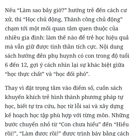
Media Pháp luật
Nếu “Làm sao bây giờ?” hướng trẻ đến cách cư
Media Du lịch
xử, thì “Học chủ động, Thành công chủ động”
chạm tới một mối quan tâm quen thuộc của
Media Thế giới
nhiều gia đình: làm thế nào để trẻ học hiệu quả
Media Thể thao
mà vẫn giữ được tinh thần tích cực. Nội dung
sách hướng đến phụ huynh có con trong độ tuổi
Media Giáo dục
6 đến 12, gợi ý cách nhìn lại sự khác biệt giữa
Media Y tế
“học thực chất” và “học đối phó”.
Media Khoa học - Công nghệ
Thay vì đặt trọng tâm vào điểm số, cuốn sách
Media Môi trường
khuyến khích trẻ hình thành phương pháp tự
học, biết tự tra cứu, học từ lỗi sai và xây dựng
Ảnh
kế hoạch học tập phù hợp với từng môn. Những
Infographic
bước chuyển nhỏ từ “Con chưa hiểu” đến “Hiểu
rồi!”, “Làm được rồi!” được trình bày bằng cách