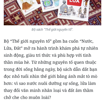
CHUYÊN ĐỀ
CÁC CHUYÊN TRANG
Bộ sách “Thế giới nguyên tố”.
VỀ BÁO NHÂN DÂN
Bộ “Thế giới nguyên tố” gồm ba cuốn “Nước,
Lửa, Đất” mở ra hành trình khám phá tự nhiên
THỜI NAY
sinh động, giàu tri thức và phù hợp với tinh
NHÂN DÂN CUỐI TUẦN
thần mùa hè. Từ những nguyên tố quen thuộc
trong đời sống hằng ngày, bộ sách dẫn dắt bạn
NHÂN DÂN HẰNG THÁNG
đọc nhỏ tuổi nhìn thế giới bằng ánh mắt tò mò
MUA BÁO
hơn: vì sao nước nuôi dưỡng sự sống, lửa làm
thay đổi văn minh nhân loại và đất âm thầm
ĐỌC BÁO IN
chở che cho muôn loài?