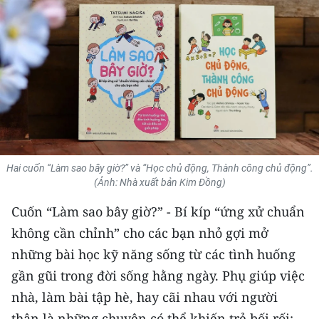
THỂ THAO
GIÁO DỤC
Y TẾ
KHOA HỌC - CÔNG NGHỆ
MÔI TRƯỜNG
Hai cuốn “Làm sao bây giờ?” và “Học chủ động, Thành công chủ động”.
(Ảnh: Nhà xuất bản Kim Đồng)
BẠN ĐỌC
Cuốn “Làm sao bây giờ?” - Bí kíp “ứng xử chuẩn
KIỂM CHỨNG THÔNG TIN
không cần chỉnh” cho các bạn nhỏ gợi mở
những bài học kỹ năng sống từ các tình huống
TRI THỨC CHUYÊN SÂU
gần gũi trong đời sống hằng ngày. Phụ giúp việc
54 DÂN TỘC VIỆT NAM
nhà, làm bài tập hè, hay cãi nhau với người
thân là những chuyện có thể khiến trẻ bối rối: