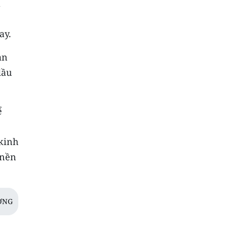
à
ay.
àn
dầu
ể
 kinh
 nền
ƠNG