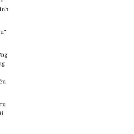
nh
tình
àu”
ởng
ng
iệu
trụ
ải