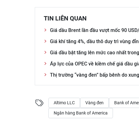
TIN LIÊN QUAN
Giá dầu Brent lần đầu vượt mốc 90 USD
Giá khí tăng 4%, dầu thô duy trì vùng đỉ
Giá dầu bật tăng lên mức cao nhất tron
Áp lực của OPEC về kiềm chế giá dầu g
Thị trường “vàng đen” bấp bênh do xung
Altimo LLC
Vàng đen
Bank of Ame
Ngân hàng Bank of America