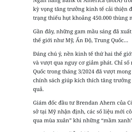
Ngân hàng Bank of America (BofA) tron
kỳ vọng tăng trưởng kinh tế cải thiện 
trạng thiếu hụt khoảng 450.000 thùng m
Gần đây, những gam mầu sáng đã xuất h
thế giới như Mỹ, Ấn Độ, Trung Quốc…
Đáng chú ý, nền kinh tế thứ hai thế giớ
và vượt qua nguy cơ giảm phát. Chỉ số
Quốc trong tháng 3/2024 đã vượt mong 
chính sách giúp kích thích tăng trưởn
quả.
Giám đốc đầu tư Brendan Ahern của Côn
sở tại Mỹ nhận định, các số liệu mới c
qua mùa xuân” khi những “mầm xanh” 