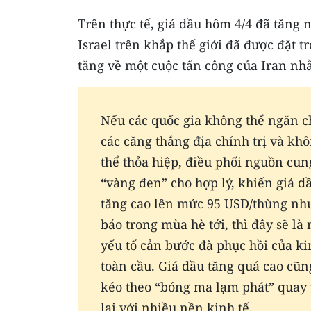
Trên thực tế, giá dầu hôm 4/4 đã tăng 
Israel trên khắp thế giới đã được đặt 
tăng về một cuộc tấn công của Iran nhằ
Nếu các quốc gia không thể ngăn 
các căng thẳng địa chính trị và kh
thể thỏa hiệp, điều phối nguồn cun
“vàng đen” cho hợp lý, khiến giá d
tăng cao lên mức 95 USD/thùng nh
báo trong mùa hè tới, thì đây sẽ là
yếu tố cản bước đà phục hồi của ki
toàn cầu. Giá dầu tăng quá cao cũn
kéo theo “bóng ma lạm phát” quay 
lại với nhiều nền kinh tế.