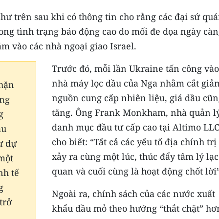
như trên sau khi có thông tin cho rằng các đại sứ qu
trong tình trạng báo động cao do mối đe dọa ngày cà
m vào các nhà ngoại giao Israel.
Trước đó, mỗi lần Ukraine tấn công vào
nhà máy lọc dầu của Nga nhằm cắt giả
chặn
nguồn cung cấp nhiên liệu, giá dầu cũn
ông
tăng. Ông Frank Monkham, nhà quản l
g
danh mục đầu tư cấp cao tại Altimo LLC
ầu
cho biết: “Tất cả các yếu tố địa chính trị
ư dự
xảy ra cùng một lúc, thúc đẩy tâm lý lạc
 một
quan và cuối cùng là hoạt động chốt lời”
nh tế
g
Ngoài ra, chính sách của các nước xuất
trở
khẩu dầu mỏ theo hướng “thắt chặt” hơ