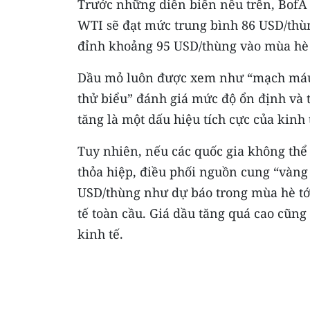
Trước những diễn biến nêu trên, BofA 
WTI sẽ đạt mức trung bình 86 USD/thùn
đỉnh khoảng 95 USD/thùng vào mùa hè 
Dầu mỏ luôn được xem như “mạch máu c
thử biểu” đánh giá mức độ ổn định và t
tăng là một dấu hiệu tích cực của kinh t
Tuy nhiên, nếu các quốc gia không thể
thỏa hiệp, điều phối nguồn cung “vàng 
USD/thùng như dự báo trong mùa hè tới,
tế toàn cầu. Giá dầu tăng quá cao cũng
kinh tế.