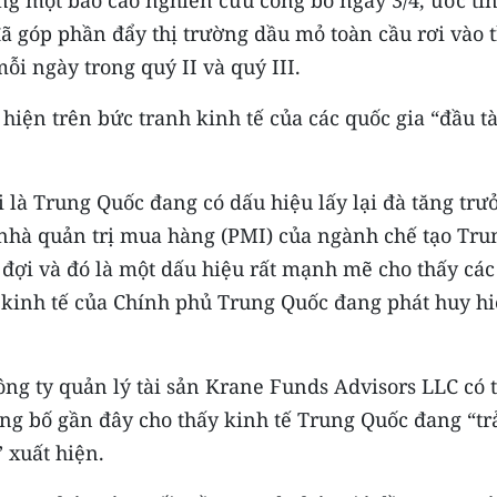
g một báo cáo nghiên cứu công bố ngày 3/4, ước tí
đã góp phần đẩy thị trường dầu mỏ toàn cầu rơi vào 
ỗi ngày trong quý II và quý III.
iện trên bức tranh kinh tế của các quốc gia “đầu t
i là Trung Quốc đang có dấu hiệu lấy lại đà tăng trư
 nhà quản trị mua hàng (PMI) của ngành chế tạo Tru
đợi và đó là một dấu hiệu rất mạnh mẽ cho thấy các
g kinh tế của Chính phủ Trung Quốc đang phát huy h
g ty quản lý tài sản Krane Funds Advisors LLC có 
ông bố gần đây cho thấy kinh tế Trung Quốc đang “tr
xuất hiện.