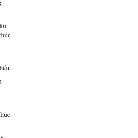
g
dầu
thúc
khẩu.
ã
thúc