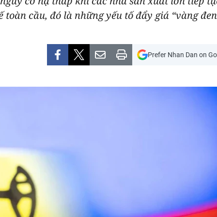
ó nguy cơ hạ thấp khi các nhà sản xuất lớn tiếp 
ế toàn cầu, đó là những yếu tố đẩy giá “vàng đen
Prefer Nhan Dan on Go