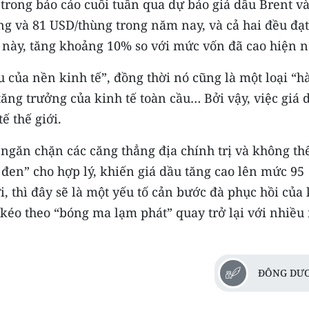
trong báo cáo cuối tuần qua dự báo giá dầu Brent v
g và 81 USD/thùng trong năm nay, và cả hai đều đạt
này, tăng khoảng 10% so với mức vốn đã cao hiện n
ủa nền kinh tế”, đồng thời nó cũng là một loại “h
ăng trưởng của kinh tế toàn cầu… Bởi vậy, việc giá 
ế thế giới.
 ngăn chặn các căng thẳng địa chính trị và không th
đen” cho hợp lý, khiến giá dầu tăng cao lên mức 95
 thì đây sẽ là một yếu tố cản bước đà phục hồi của
 kéo theo “bóng ma lạm phát” quay trở lại với nhiều
ĐÔNG DƯ