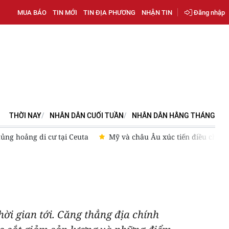
MUA BÁO
TIN MỚI
TIN ĐỊA PHƯƠNG
NHẬN TIN
Đăng nhập
THỜI NAY
NHÂN DÂN CUỐI TUẦN
NHÂN DÂN HẰNG THÁNG
g di cư tại Ceuta
Mỹ và châu Âu xúc tiến điều chỉnh mối qua
hời gian tới. Căng thẳng địa chính