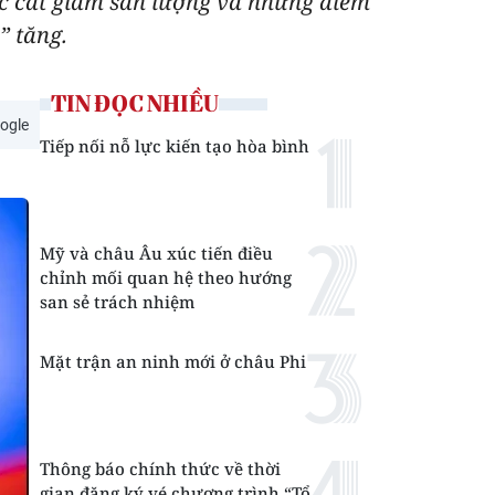
tục cắt giảm sản lượng và những điểm
” tăng.
TIN ĐỌC NHIỀU
ogle
Tiếp nối nỗ lực kiến tạo hòa bình
Mỹ và châu Âu xúc tiến điều
chỉnh mối quan hệ theo hướng
san sẻ trách nhiệm
Mặt trận an ninh mới ở châu Phi
Thông báo chính thức về thời
gian đăng ký vé chương trình “Tổ