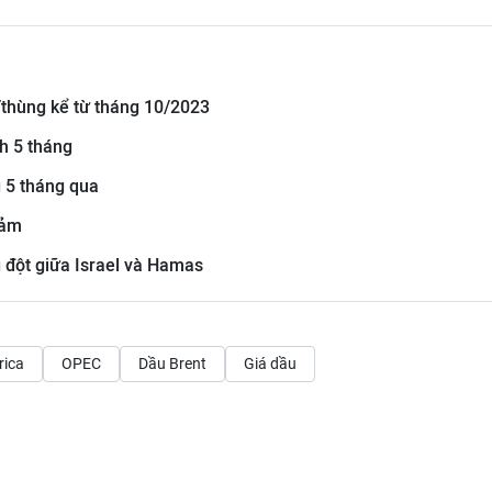
/thùng kể từ tháng 10/2023
nh 5 tháng
g 5 tháng qua
iảm
 đột giữa Israel và Hamas
rica
OPEC
Dầu Brent
Giá dầu