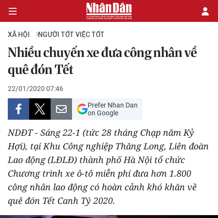
XÃ HỘI
NGƯỜI TỐT VIỆC TỐT
Nhiều chuyến xe đưa công nhân về
CHÍNH TRỊ
quê đón Tết
KINH TẾ
22/01/2020 07:46
Prefer Nhan Dan
VĂN HÓA
on Google
NDĐT - Sáng 22-1 (tức 28 tháng Chạp năm Kỷ
XÃ HỘI
Hợi), tại Khu Công nghiệp Thăng Long, Liên đoàn
Lao động (LĐLĐ) thành phố Hà Nội tổ chức
PHÁP LUẬT
Chương trình xe ô-tô miễn phí đưa hơn 1.800
DU LỊCH
công nhân lao động có hoàn cảnh khó khăn về
quê đón Tết Canh Tý 2020.
THẾ GIỚI