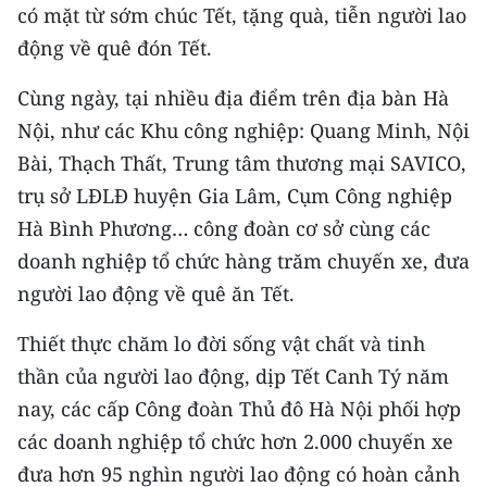
CHƯƠNG TRÌNH OCOP - MỖI XÃ
có mặt từ sớm chúc Tết, tặng quà, tiễn người lao
MỘT SẢN PHẨM
động về quê đón Tết.
Cùng ngày, tại nhiều địa điểm trên địa bàn Hà
RADIO
Nội, như các Khu công nghiệp: Quang Minh, Nội
MEDIA CENTER
Bài, Thạch Thất, Trung tâm thương mại SAVICO,
trụ sở LĐLĐ huyện Gia Lâm, Cụm Công nghiệp
E-Magazine
Hà Bình Phương… công đoàn cơ sở cùng các
Video
doanh nghiệp tổ chức hàng trăm chuyến xe, đưa
người lao động về quê ăn Tết.
Media Chính trị
Thiết thực chăm lo đời sống vật chất và tinh
Media Kinh tế
thần của người lao động, dịp Tết Canh Tý năm
Media Văn hóa
nay, các cấp Công đoàn Thủ đô Hà Nội phối hợp
các doanh nghiệp tổ chức hơn 2.000 chuyến xe
Media Xã hội
đưa hơn 95 nghìn người lao động có hoàn cảnh