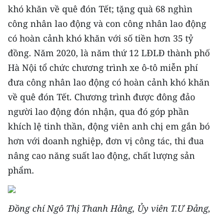
Media Pháp luật
khó khăn về quê đón Tết; tặng quà 68 nghìn
công nhân lao động và con công nhân lao động
Media Du lịch
có hoàn cảnh khó khăn với số tiền hơn 35 tỷ
Media Thế giới
đồng. Năm 2020, là năm thứ 12 LĐLĐ thành phố
Hà Nội tổ chức chương trình xe ô-tô miễn phí
Media Thể thao
đưa công nhân lao động có hoàn cảnh khó khăn
Media Giáo dục
về quê đón Tết. Chương trình được đông đảo
người lao động đón nhận, qua đó góp phần
Media Y tế
khích lệ tinh thần, động viên anh chị em gắn bó
Media Khoa học - Công nghệ
hơn với doanh nghiệp, đơn vị công tác, thi đua
Media Môi trường
nâng cao năng suất lao động, chất lượng sản
phẩm.
Ảnh
Infographic
Đồng chí Ngô Thị Thanh Hằng, Ủy viên T.Ư Đảng,