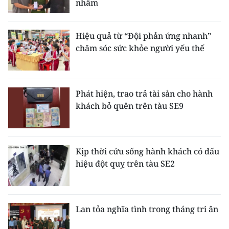
nhầm
CHUYÊN ĐỀ
Hiệu quả từ “Đội phản ứng nhanh”
CÁC CHUYÊN TRANG
chăm sóc sức khỏe người yếu thế
VỀ BÁO NHÂN DÂN
Phát hiện, trao trả tài sản cho hành
THỜI NAY
khách bỏ quên trên tàu SE9
NHÂN DÂN CUỐI TUẦN
Kịp thời cứu sống hành khách có dấu
NHÂN DÂN HẰNG THÁNG
hiệu đột quỵ trên tàu SE2
MUA BÁO
ĐỌC BÁO IN
Lan tỏa nghĩa tình trong tháng tri ân