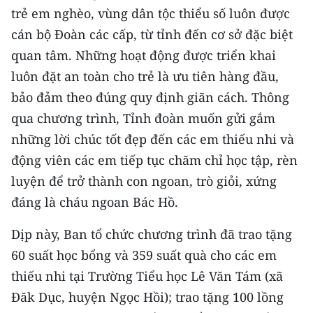
trẻ em nghèo, vùng dân tộc thiểu số luôn được
TIN MỚI
cán bộ Đoàn các cấp, từ tỉnh đến cơ sở đặc biệt
TIN ĐỊA PHƯƠNG
quan tâm. Những hoạt động được triển khai
luôn đặt an toàn cho trẻ là ưu tiên hàng đầu,
Trung du và miền núi phía Bắc
bảo đảm theo đúng quy định giãn cách. Thông
Đồng bằng sông Hồng
qua chương trình, Tỉnh đoàn muốn gửi gắm
những lời chúc tốt đẹp đến các em thiếu nhi và
Bắc Trung Bộ
động viên các em tiếp tục chăm chỉ học tập, rèn
Duyên hải Nam Trung Bộ và Tây
luyện để trở thành con ngoan, trò giỏi, xứng
Nguyên
đáng là cháu ngoan Bác Hồ.
Đông Nam Bộ
Dịp này, Ban tổ chức chương trình đã trao tặng
Đồng bằng sông Cửu Long
60 suất học bổng và 359 suất quà cho các em
thiếu nhi tại Trường Tiểu học Lê Văn Tám (xã
Chuyên trang Hà Nội
Đăk Dục, huyện Ngọc Hồi); trao tặng 100 lồng
Chuyên trang TP. Hồ Chí Minh