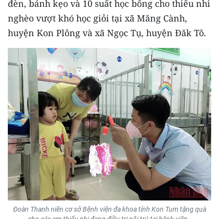
đèn, bánh kẹo và 10 suất học bổng cho thiếu nhi
nghèo vượt khó học giỏi tại xã Măng Cành,
CHUYÊN ĐỀ
huyện Kon Plông và xã Ngọc Tụ, huyện Đăk Tô.
CÁC CHUYÊN TRANG
VỀ BÁO NHÂN DÂN
THỜI NAY
NHÂN DÂN CUỐI TUẦN
NHÂN DÂN HẰNG THÁNG
MUA BÁO
ĐỌC BÁO IN
Đoàn Thanh niên cơ sở Bệnh viện đa khoa tỉnh Kon Tum tặng quà