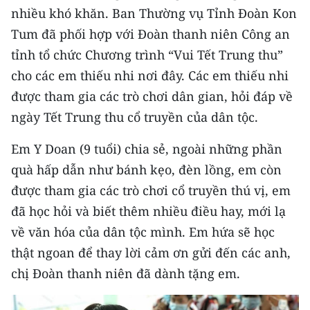
CHƯƠNG TRÌNH OCOP - MỖI XÃ
nhiều khó khăn. Ban Thường vụ Tỉnh Đoàn Kon
MỘT SẢN PHẨM
Tum đã phối hợp với Đoàn thanh niên Công an
tỉnh tổ chức Chương trình “Vui Tết Trung thu”
RADIO
cho các em thiếu nhi nơi đây. Các em thiếu nhi
được tham gia các trò chơi dân gian, hỏi đáp về
MEDIA CENTER
ngày Tết Trung thu cổ truyền của dân tộc.
E-Magazine
Em Y Doan (9 tuổi) chia sẻ, ngoài những phần
Video
quà hấp dẫn như bánh kẹo, đèn lồng, em còn
được tham gia các trò chơi cổ truyền thú vị, em
Media Chính trị
đã học hỏi và biết thêm nhiều điều hay, mới lạ
Media Kinh tế
về văn hóa của dân tộc mình. Em hứa sẽ học
thật ngoan để thay lời cảm ơn gửi đến các anh,
Media Văn hóa
chị Đoàn thanh niên đã dành tặng em.
Media Xã hội