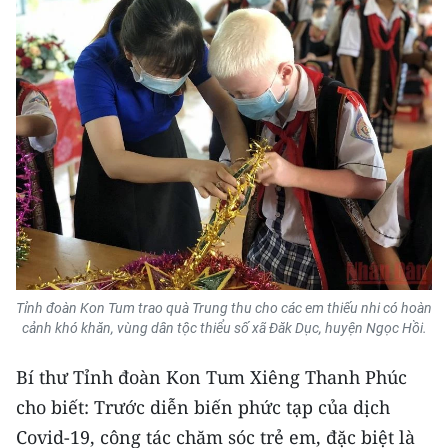
Media Pháp luật
Media Du lịch
Media Thế giới
Media Thể thao
Media Giáo dục
Media Y tế
Media Khoa học - Công nghệ
Tỉnh đoàn Kon Tum trao quà Trung thu cho các em thiếu nhi có hoàn
Media Môi trường
cảnh khó khăn, vùng dân tộc thiểu số xã Đăk Dục, huyện Ngọc Hồi.
Ảnh
Bí thư Tỉnh đoàn Kon Tum Xiêng Thanh Phúc
Infographic
cho biết: Trước diễn biến phức tạp của dịch
Covid-19, công tác chăm sóc trẻ em, đặc biệt là