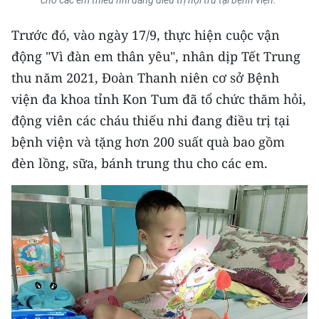
cho các em thiếu nhi đang điều trị nội trú tại bệnh viện.
ENGLISH
Trước đó, vào ngày 17/9, thực hiện cuộc vận
中文
động "Vì đàn em thân yêu", nhân dịp Tết Trung
thu năm 2021, Đoàn Thanh niên cơ sở Bệnh
FRANÇAIS
viện đa khoa tỉnh Kon Tum đã tổ chức thăm hỏi,
РУССКИЙ
động viên các cháu thiếu nhi đang điều trị tại
bệnh viện và tặng hơn 200 suất quà bao gồm
ESPAÑOL
đèn lồng, sữa, bánh trung thu cho các em.
한국어