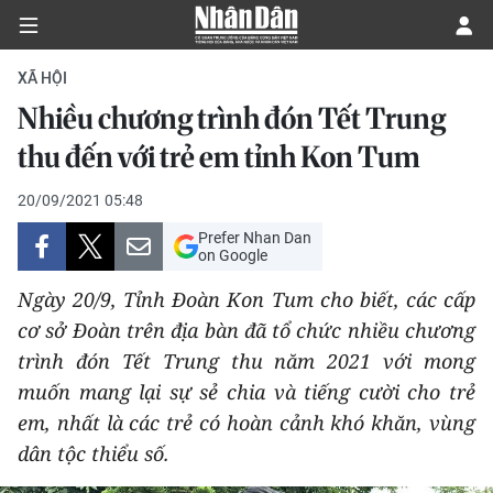
XÃ HỘI
Nhiều chương trình đón Tết Trung
CHÍNH TRỊ
thu đến với trẻ em tỉnh Kon Tum
KINH TẾ
20/09/2021 05:48
Prefer Nhan Dan
VĂN HÓA
on Google
Ngày 20/9, Tỉnh Đoàn Kon Tum cho biết, các cấp
XÃ HỘI
cơ sở Đoàn trên địa bàn đã tổ chức nhiều chương
trình đón Tết Trung thu năm 2021 với mong
PHÁP LUẬT
muốn mang lại sự sẻ chia và tiếng cười cho trẻ
DU LỊCH
em, nhất là các trẻ có hoàn cảnh khó khăn, vùng
dân tộc thiểu số.
THẾ GIỚI