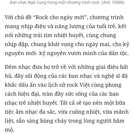
Media Pháp luật
Ban nhạc Ngũ Cung trong một chương trình rock. (Ảnh: FBBN)
Media Du lịch
Với chủ đề “Rock cho ngày mới”, chương trình
mang nhịp điệu và năng lượng của tuổi trẻ, kết
Media Thế giới
nối những trái tim nhiệt huyết, cùng chung
Media Thể thao
nhịp đập, chung khát vọng cho ngày mai, cho kỷ
nguyên mới- kỷ nguyên vươn mình của dân tộc.
Media Giáo dục
Đêm nhạc đưa họ trở về với những giai điệu bất
Media Y tế
hủ, đầy sôi động của các ban nhạc và nghệ sĩ đã
Media Khoa học - Công nghệ
khắc dấu ấn vào lịch sử rock Việt cùng phong
cách hiện đại, tràn đầy sức sống của các ban
Media Môi trường
nhạc trẻ nhiệt huyết. Tất cả sẽ tạo nên một bữa
Ảnh
tiệc âm nhạc đa sắc, vừa cuồng nhiệt, vừa mãnh
liệt, sẵn sàng bùng cháy trong lòng người hâm
Infographic
mộ.