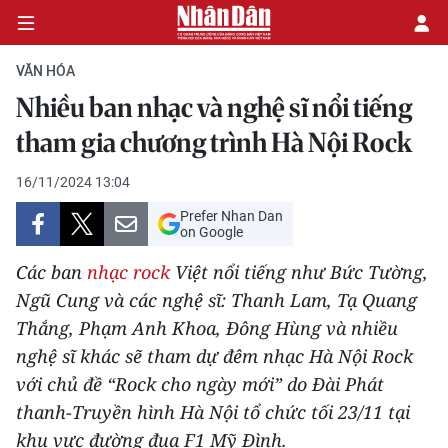
VĂN HÓA
Nhiều ban nhạc và nghệ sĩ nổi tiếng
CHÍNH TRỊ
tham gia chương trình Hà Nội Rock
KINH TẾ
16/11/2024 13:04
Prefer Nhan Dan
VĂN HÓA
on Google
Các ban
nhạc rock
Việt nổi tiếng như Bức Tường,
XÃ HỘI
Ngũ Cung và các nghệ sĩ: Thanh Lam, Tạ Quang
Thắng, Phạm Anh Khoa, Đông Hùng và nhiều
PHÁP LUẬT
nghệ sĩ khác sẽ tham dự đêm nhạc Hà Nội Rock
DU LỊCH
với chủ đề “Rock cho ngày mới” do Đài Phát
thanh-Truyền hình Hà Nội tổ chức tối 23/11 tại
THẾ GIỚI
khu vực đường đua F1 Mỹ Đình.