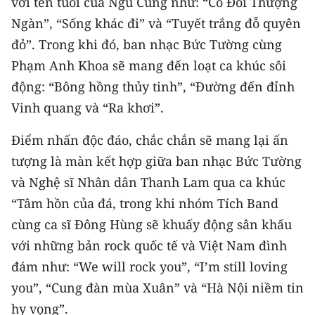
với tên tuổi của Ngũ Cung như: “Cô Đôi Thượng
Ngàn”, “Sống khác đi” và “Tuyết trắng đỗ quyên
CHUYÊN ĐỀ
đỏ”. Trong khi đó, ban nhạc Bức Tường cùng
CÁC CHUYÊN TRANG
Phạm Anh Khoa sẽ mang đến loạt ca khúc sôi
động: “Bông hồng thủy tinh”, “Đường đến đỉnh
Vinh quang và “Ra khơi”.
VỀ BÁO NHÂN DÂN
Điểm nhấn độc đáo, chắc chắn sẽ mang lại ấn
THỜI NAY
tượng là màn kết hợp giữa ban nhạc Bức Tường
NHÂN DÂN CUỐI TUẦN
và Nghệ sĩ Nhân dân Thanh Lam qua ca khúc
“Tâm hồn của đá, trong khi nhóm Tích Band
NHÂN DÂN HẰNG THÁNG
cùng ca sĩ Đông Hùng sẽ khuấy động sân khấu
với những bản rock quốc tế và Việt Nam đình
MUA BÁO
đám như: “We will rock you”, “I’m still loving
ĐỌC BÁO IN
you”, “Cung đàn mùa Xuân” và “Hà Nội niềm tin
hy vọng”.