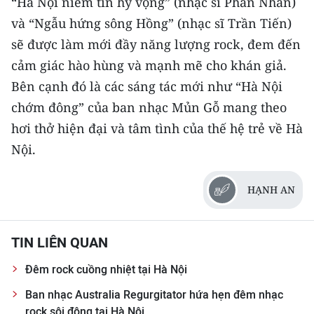
“Hà Nội niềm tin hy vọng” (nhạc sĩ Phan Nhân)
và “Ngẫu hứng sông Hồng” (nhạc sĩ Trần Tiến)
sẽ được làm mới đầy năng lượng rock, đem đến
cảm giác hào hùng và mạnh mẽ cho khán giả.
Bên cạnh đó là các sáng tác mới như “Hà Nội
chớm đông” của ban nhạc Mủn Gỗ mang theo
hơi thở hiện đại và tâm tình của thế hệ trẻ về Hà
Nội.
HẠNH AN
TIN LIÊN QUAN
Đêm rock cuồng nhiệt tại Hà Nội
Ban nhạc Australia Regurgitator hứa hẹn đêm nhạc
rock sôi động tại Hà Nội