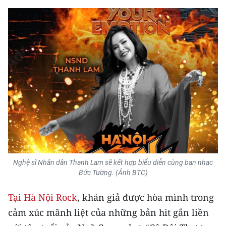
TIN MỚI
TIN ĐỊA PHƯƠNG
Trung du và miền núi phía Bắc
Đồng bằng sông Hồng
Bắc Trung Bộ
Duyên hải Nam Trung Bộ và Tây
Nguyên
Đông Nam Bộ
Nghệ sĩ Nhân dân Thanh Lam sẽ kết hợp biểu diễn cùng ban nhạc
Bức Tường. (Ảnh BTC)
Đồng bằng sông Cửu Long
Tại Hà Nội Rock
, khán giả được hòa mình trong
Chuyên trang Hà Nội
cảm xúc mãnh liệt của những bản hit gắn liền
Chuyên trang TP. Hồ Chí Minh