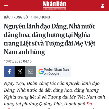
BẮC TRUNG BỘ
TIN CHUNG
Nguyên lãnh đạo Đảng, Nhà nước
CHÍNH TRỊ
dâng hoa, dâng hương tại Nghĩa
trang Liệt sĩ và Tượng đài Mẹ Việt
KINH TẾ
Nam anh hùng
VĂN HÓA
13/05/2026 04:15
XÃ HỘI
Prefer Nhan Dan
on Google
PHÁP LUẬT
Ngày 13/5, Đoàn công tác của nguyên lãnh đạo
Đảng, Nhà nước đã đến dâng hoa, dâng hương
DU LỊCH
Nghĩa trang liệt sĩ và Tượng đài Mẹ Việt Nam anh
THẾ GIỚI
hùng tại phường Quảng Phú, thành phố
Đà