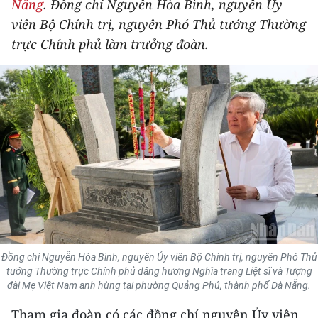
Nẵng
. Đồng chí Nguyễn Hòa Bình, nguyên Ủy
THỂ THAO
viên Bộ Chính trị, nguyên Phó Thủ tướng Thường
trực Chính phủ làm trưởng đoàn.
GIÁO DỤC
Y TẾ
KHOA HỌC - CÔNG NGHỆ
MÔI TRƯỜNG
BẠN ĐỌC
KIỂM CHỨNG THÔNG TIN
TRI THỨC CHUYÊN SÂU
Đồng chí Nguyễn Hòa Bình, nguyên Ủy viên Bộ Chính trị, nguyên Phó Thủ
tướng Thường trực Chính phủ dâng hương Nghĩa trang Liệt sĩ và Tượng
đài Mẹ Việt Nam anh hùng tại phường Quảng Phú, thành phố Đà Nẵng.
54 DÂN TỘC VIỆT NAM
Tham gia đoàn có các đồng chí nguyên Ủy viên