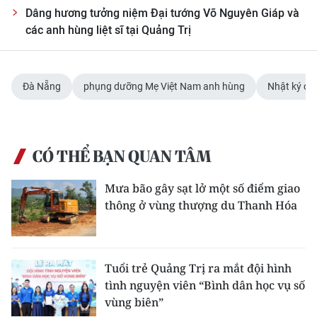
Dâng hương tưởng niệm Đại tướng Võ Nguyên Giáp và
các anh hùng liệt sĩ tại Quảng Trị
Đà Nẵng
phụng dưỡng Mẹ Việt Nam anh hùng
Nhật ký chi
CÓ THỂ BẠN QUAN TÂM
Mưa bão gây sạt lở một số điểm giao
thông ở vùng thượng du Thanh Hóa
Tuổi trẻ Quảng Trị ra mắt đội hình
tình nguyện viên “Bình dân học vụ số
vùng biên”