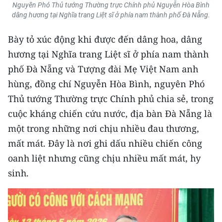
Media Pháp luật
Nguyên Phó Thủ tướng Thường trực Chính phủ Nguyễn Hòa Bình
dâng hương tại Nghĩa trang Liệt sĩ ở phía nam thành phố Đà Nẵng.
Media Du lịch
Bày tỏ xúc động khi được đến dâng hoa, dâng
Media Thế giới
hương tại Nghĩa trang Liệt sĩ ở phía nam thành
phố Đà Nẵng và Tượng đài Mẹ Việt Nam anh
Media Thể thao
hùng, đồng chí Nguyễn Hòa Bình, nguyên Phó
Media Giáo dục
Thủ tướng Thường trực Chính phủ chia sẻ, trong
cuộc kháng chiến cứu nước, địa bàn Đà Nẵng là
Media Y tế
một trong những nơi chịu nhiều đau thương,
Media Khoa học - Công nghệ
mất mát. Đây là nơi ghi dấu nhiều chiến công
Media Môi trường
oanh liệt nhưng cũng chịu nhiều mất mát, hy
sinh.
Ảnh
Infographic