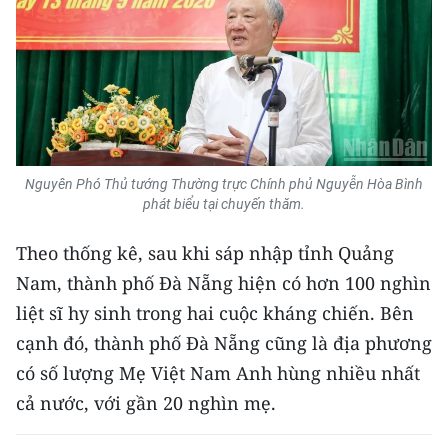
TIN MỚI
TIN ĐỊA PHƯƠNG
Trung du và miền núi phía Bắc
Đồng bằng sông Hồng
Nguyên Phó Thủ tướng Thường trực Chính phủ Nguyễn Hòa Bình
Bắc Trung Bộ
phát biểu tại chuyến thăm.
Duyên hải Nam Trung Bộ và Tây
Theo thống kê, sau khi sáp nhập tỉnh Quảng
Nguyên
Nam, thành phố Đà Nẵng hiện có hơn 100 nghìn
liệt sĩ hy sinh trong hai cuộc kháng chiến. Bên
Đông Nam Bộ
cạnh đó, thành phố Đà Nẵng cũng là địa phương
Đồng bằng sông Cửu Long
có số lượng Mẹ Việt Nam Anh hùng nhiều nhất
Chuyên trang Hà Nội
cả nước, với gần 20 nghìn mẹ.
Chuyên trang TP. Hồ Chí Minh