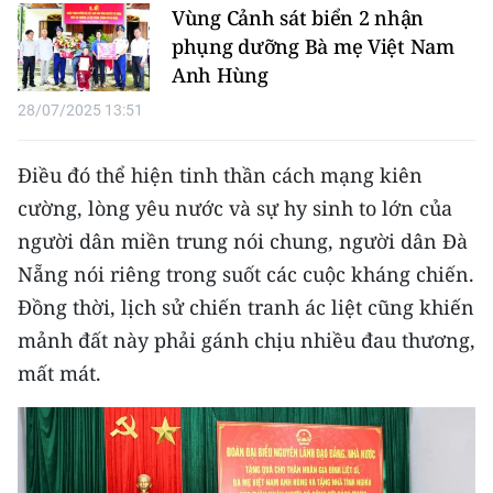
Vùng Cảnh sát biển 2 nhận
phụng dưỡng Bà mẹ Việt Nam
CHUYÊN ĐỀ
Anh Hùng
CÁC CHUYÊN TRANG
28/07/2025 13:51
VỀ BÁO NHÂN DÂN
Điều đó thể hiện tinh thần cách mạng kiên
cường, lòng yêu nước và sự hy sinh to lớn của
THỜI NAY
người dân miền trung nói chung, người dân Đà
Nẵng nói riêng trong suốt các cuộc kháng chiến.
NHÂN DÂN CUỐI TUẦN
Đồng thời, lịch sử chiến tranh ác liệt cũng khiến
NHÂN DÂN HẰNG THÁNG
mảnh đất này phải gánh chịu nhiều đau thương,
mất mát.
MUA BÁO
ĐỌC BÁO IN