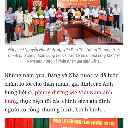
ENGLISH
中文
FRANÇAIS
РУССКИЙ
Đồng chí Nguyễn Hòa Bình, nguyên Phó Thủ tướng Thường trực
Chính phủ cùng đoàn công tác đã trao 15 phần quà tặng Mẹ Việt
ESPAÑOL
Nam anh hùng và thân nhân gia đình liệt sĩ.
한국어
Những năm qua, Đảng và Nhà nước ta đã luôn
chăm lo tốt cho thân nhân, gia đình các Anh
hùng liệt sĩ,
phụng dưỡng Mẹ Việt Nam anh
hùng
, thực hiện tốt các chính sách gia đình
người có công, thương binh, bệnh binh…