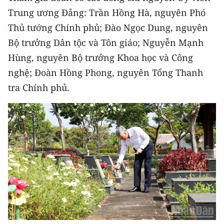
CHƯƠNG TRÌNH OCOP - MỖI XÃ
Trung ương Đảng: Trần Hồng Hà, nguyên Phó
MỘT SẢN PHẨM
Thủ tướng Chính phủ; Đào Ngọc Dung, nguyên
Bộ trưởng Dân tộc và Tôn giáo; Nguyễn Mạnh
RADIO
Hùng, nguyên Bộ trưởng Khoa học và Công
nghệ; Đoàn Hồng Phong, nguyên Tổng Thanh
MEDIA CENTER
tra Chính phủ.
E-Magazine
Video
Media Chính trị
Media Kinh tế
Media Văn hóa
Media Xã hội