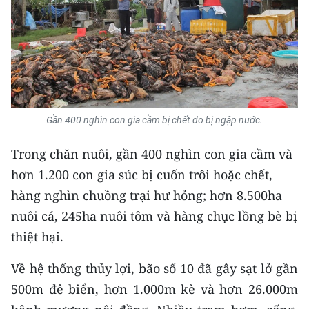
Media Pháp luật
Media Du lịch
Media Thế giới
Media Thể thao
Gần 400 nghìn con gia cầm bị chết do bị ngập nước.
Media Giáo dục
Trong chăn nuôi, gần 400 nghìn con gia cầm và
Media Y tế
hơn 1.200 con gia súc bị cuốn trôi hoặc chết,
Media Khoa học - Công nghệ
hàng nghìn chuồng trại hư hỏng; hơn 8.500ha
nuôi cá, 245ha nuôi tôm và hàng chục lồng bè bị
Media Môi trường
thiệt hại.
Ảnh
Về hệ thống thủy lợi, bão số 10 đã gây sạt lở gần
Infographic
500m đê biển, hơn 1.000m kè và hơn 26.000m