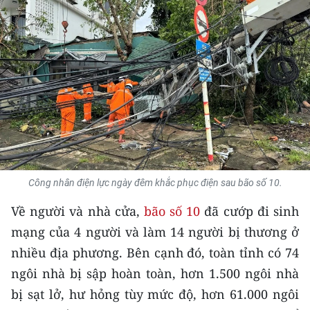
THỂ THAO
GIÁO DỤC
Y TẾ
KHOA HỌC - CÔNG NGHỆ
MÔI TRƯỜNG
BẠN ĐỌC
Công nhân điện lực ngày đêm khắc phục điện sau bão số 10.
Về người và nhà cửa,
bão số 10
đã cướp đi sinh
KIỂM CHỨNG THÔNG TIN
mạng của 4 người và làm 14 người bị thương ở
TRI THỨC CHUYÊN SÂU
nhiều địa phương. Bên cạnh đó, toàn tỉnh có 74
ngôi nhà bị sập hoàn toàn, hơn 1.500 ngôi nhà
54 DÂN TỘC VIỆT NAM
bị sạt lở, hư hỏng tùy mức độ, hơn 61.000 ngôi