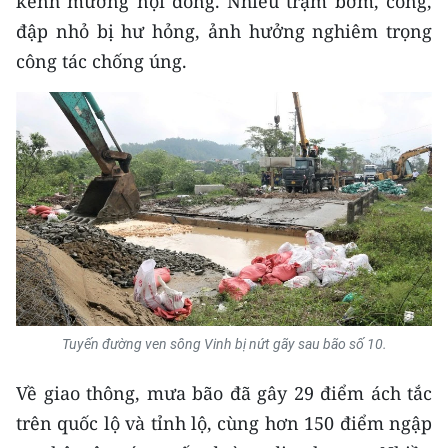
kênh mương nội đồng. Nhiều trạm bơm, cống,
TIN MỚI
đập nhỏ bị hư hỏng, ảnh hưởng nghiêm trọng
công tác chống úng.
TIN ĐỊA PHƯƠNG
Trung du và miền núi phía Bắc
Đồng bằng sông Hồng
Bắc Trung Bộ
Duyên hải Nam Trung Bộ và Tây
Nguyên
Đông Nam Bộ
Tuyến đường ven sông Vinh bị nứt gãy sau bão số 10.
Đồng bằng sông Cửu Long
Về giao thông, mưa bão đã gây 29 điểm ách tắc
Chuyên trang Hà Nội
trên quốc lộ và tỉnh lộ, cùng hơn 150 điểm ngập
Chuyên trang TP. Hồ Chí Minh