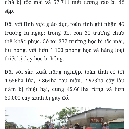
nhà bị tốc mái và 57.711 mét tường rào bị đổ
CHƯƠNG TRÌNH OCOP - MỖI XÃ
MỘT SẢN PHẨM
sập.
Đối với lĩnh vực giáo dục, toàn tỉnh ghi nhận 45
RADIO
trường bị ngập; trong đó, còn 30 trường chưa
thể khắc phục. Có tới 332 trường học bị tốc mái,
MEDIA CENTER
hư hỏng, với hơn 1.100 phòng học và hàng loạt
E-Magazine
thiết bị dạy học bị hỏng.
Video
Đối với sản xuất nông nghiệp, toàn tỉnh có tới
4.656ha lúa, 7.864ha rau màu, 7.923ha cây lâu
Media Chính trị
năm bị thiệt hại, cùng 45.661ha rừng và hơn
Media Kinh tế
69.000 cây xanh bị gãy đổ.
Media Văn hóa
Media Xã hội