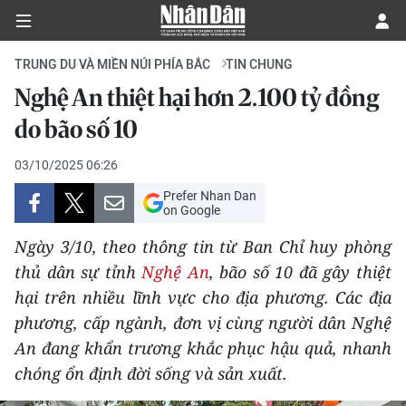
TRUNG DU VÀ MIỀN NÚI PHÍA BẮC
TIN CHUNG
Nghệ An thiệt hại hơn 2.100 tỷ đồng
CHÍNH TRỊ
do bão số 10
KINH TẾ
03/10/2025 06:26
Prefer Nhan Dan
VĂN HÓA
on Google
Ngày 3/10, theo thông tin từ Ban Chỉ huy phòng
XÃ HỘI
thủ dân sự tỉnh
Nghệ An
, bão số 10 đã gây thiệt
hại trên nhiều lĩnh vực cho địa phương. Các địa
PHÁP LUẬT
phương, cấp ngành, đơn vị cùng người dân Nghệ
DU LỊCH
An đang khẩn trương khắc phục hậu quả, nhanh
chóng ổn định đời sống và sản xuất.
THẾ GIỚI