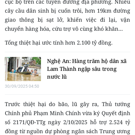
cục bộ trên các tuyến đường địa phương. Nhiều
cây cầu dân sinh bị cuốn trôi, hơn 19km đường
CHUYÊN ĐỀ
giao thông bị sạt lở, khiến việc đi lại, vận
CÁC CHUYÊN TRANG
chuyển hàng hóa, cứu trợ vô cùng khó khăn...
Tổng thiệt hại ước tính hơn 2.100 tỷ đồng.
VỀ BÁO NHÂN DÂN
Nghệ An: Hàng trăm hộ dân xã
THỜI NAY
Lam Thành ngập sâu trong
NHÂN DÂN CUỐI TUẦN
nước lũ
30/09/2025 04:50
NHÂN DÂN HẰNG THÁNG
Trước thiệt hại do bão, lũ gây ra, Thủ tướng
MUA BÁO
Chính phủ Phạm Minh Chính vừa ký Quyết định
ĐỌC BÁO IN
số 2171/QĐ-TTg ngày 2/10/2025 hỗ trợ 2.524 tỷ
đồng từ nguồn dự phòng ngân sách Trung ương