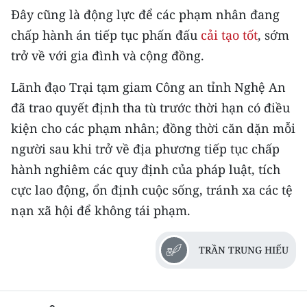
TIN MỚI
Đây cũng là động lực để các phạm nhân đang
chấp hành án tiếp tục phấn đấu
cải tạo tốt
, sớm
TIN ĐỊA PHƯƠNG
trở về với gia đình và cộng đồng.
Trung du và miền núi phía Bắc
Lãnh đạo Trại tạm giam Công an tỉnh Nghệ An
đã trao quyết định tha tù trước thời hạn có điều
Đồng bằng sông Hồng
kiện cho các phạm nhân; đồng thời căn dặn mỗi
Bắc Trung Bộ
người sau khi trở về địa phương tiếp tục chấp
Duyên hải Nam Trung Bộ và Tây
hành nghiêm các quy định của pháp luật, tích
Nguyên
cực lao động, ổn định cuộc sống, tránh xa các tệ
nạn xã hội để không tái phạm.
Đông Nam Bộ
Đồng bằng sông Cửu Long
TRẦN TRUNG HIẾU
Chuyên trang Hà Nội
Chuyên trang TP. Hồ Chí Minh