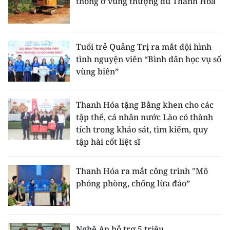
thông ở vùng thượng du Thanh Hóa
ENGLISH
中文
Tuổi trẻ Quảng Trị ra mắt đội hình
FRANÇAIS
tình nguyện viên “Bình dân học vụ số
vùng biên”
РУССКИЙ
Thanh Hóa tặng Bằng khen cho các
ESPAÑOL
tập thể, cá nhân nước Lào có thành
tích trong khảo sát, tìm kiếm, quy
한국어
tập hài cốt liệt sĩ
Thanh Hóa ra mắt công trình "Mô
phỏng phòng, chống lừa đảo”
Nghệ An hỗ trợ 5 triệu