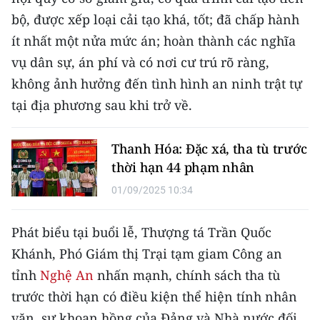
CHƯƠNG TRÌNH OCOP - MỖI XÃ
bộ, được xếp loại cải tạo khá, tốt; đã chấp hành
MỘT SẢN PHẨM
ít nhất một nửa mức án; hoàn thành các nghĩa
vụ dân sự, án phí và có nơi cư trú rõ ràng,
RADIO
không ảnh hưởng đến tình hình an ninh trật tự
MEDIA CENTER
tại địa phương sau khi trở về.
E-Magazine
Thanh Hóa: Đặc xá, tha tù trước
thời hạn 44 phạm nhân
Video
01/09/2025 10:34
Media Chính trị
Phát biểu tại buổi lễ, Thượng tá Trần Quốc
Media Kinh tế
Khánh, Phó Giám thị Trại tạm giam Công an
Media Văn hóa
tỉnh
Nghệ An
nhấn mạnh, chính sách tha tù
Media Xã hội
trước thời hạn có điều kiện thể hiện tính nhân
văn, sự khoan hồng của Đảng và Nhà nước đối