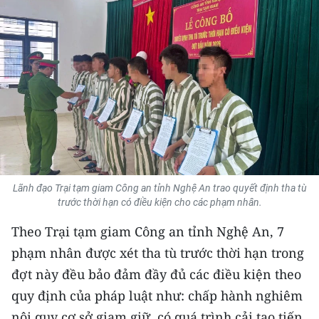
THỂ THAO
GIÁO DỤC
Y TẾ
KHOA HỌC - CÔNG NGHỆ
MÔI TRƯỜNG
BẠN ĐỌC
Lãnh đạo Trại tạm giam Công an tỉnh Nghệ An trao quyết định tha tù
trước thời hạn có điều kiện cho các phạm nhân.
KIỂM CHỨNG THÔNG TIN
Theo Trại tạm giam Công an tỉnh Nghệ An, 7
phạm nhân được xét tha tù trước thời hạn trong
TRI THỨC CHUYÊN SÂU
đợt này đều bảo đảm đầy đủ các điều kiện theo
54 DÂN TỘC VIỆT NAM
quy định của pháp luật như: chấp hành nghiêm
nội quy cơ sở giam giữ, có quá trình cải tạo tiến