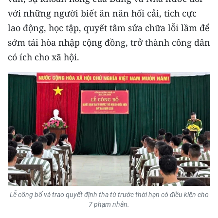
Media Pháp luật
với những người biết ăn năn hối cải, tích cực
Media Du lịch
lao động, học tập, quyết tâm sửa chữa lỗi lầm để
sớm tái hòa nhập cộng đồng, trở thành công dân
Media Thế giới
có ích cho xã hội.
Media Thể thao
Media Giáo dục
Media Y tế
Media Khoa học - Công nghệ
Media Môi trường
Ảnh
Lễ công bố và trao quyết định tha tù trước thời hạn có điều kiện cho
Infographic
7 phạm nhân.