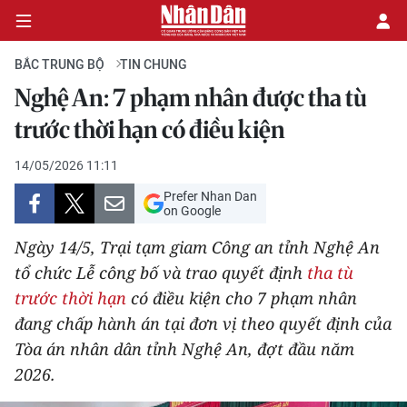
BẮC TRUNG BỘ
TIN CHUNG
Nghệ An: 7 phạm nhân được tha tù
CHÍNH TRỊ
trước thời hạn có điều kiện
KINH TẾ
14/05/2026 11:11
Prefer Nhan Dan
VĂN HÓA
on Google
Ngày 14/5, Trại tạm giam Công an tỉnh Nghệ An
XÃ HỘI
tổ chức Lễ công bố và trao quyết định
tha tù
trước thời hạn
có điều kiện cho 7 phạm nhân
PHÁP LUẬT
đang chấp hành án tại đơn vị theo quyết định của
DU LỊCH
Tòa án nhân dân tỉnh Nghệ An, đợt đầu năm
2026.
THẾ GIỚI