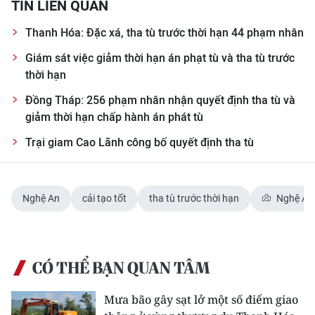
TIN LIÊN QUAN
CHUYÊN ĐỀ
Thanh Hóa: Đặc xá, tha tù trước thời hạn 44 phạm nhân
Giám sát việc giảm thời hạn án phạt tù và tha tù trước
CÁC CHUYÊN TRANG
thời hạn
Đồng Tháp: 256 phạm nhân nhận quyết định tha tù và
VỀ BÁO NHÂN DÂN
giảm thời hạn chấp hành án phát tù
THỜI NAY
Trại giam Cao Lãnh công bố quyết định tha tù
NHÂN DÂN CUỐI TUẦN
Nghệ An
cải tạo tốt
tha tù trước thời hạn
Nghệ An
NHÂN DÂN HẰNG THÁNG
MUA BÁO
CÓ THỂ BẠN QUAN TÂM
ĐỌC BÁO IN
Mưa bão gây sạt lở một số điểm giao