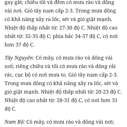
gay gắt; chiều tối và đêm có mưa rào và dông
ENGLISH
vài nơi. Gió tây nam cấp 2-3. Trong mưa dông
中文
có khả năng xảy ra lốc, sét và gió giật mạnh.
Nhiệt độ thấp nhất từ: 27-30 độ C. Nhiệt độ cao
FRANÇAIS
nhất từ: 32-35 độ C; phía bắc 34-37 độ C, có nơi
hơn 37 độ C.
РУССКИЙ
Tây Nguyên
: Có mây, có mưa rào và dông vài
ESPAÑOL
nơi; riêng chiều và tối có mưa rào và dông rải
한국어
rác, cục bộ có nơi mưa to. Gió tây nam cấp 2-3.
Trong mưa dông có khả năng xảy ra lốc, sét và
gió giật mạnh. Nhiệt độ thấp nhất từ: 20-23 độ C.
Nhiệt độ cao nhất từ: 28-31 độ C, có nơi hơn 31
độ C.
Nam Bộ:
Có mây, có mưa rào và dông vài nơi;