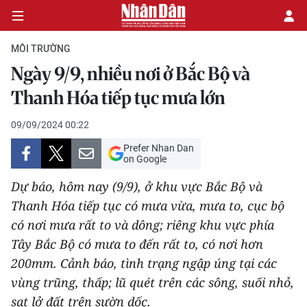
MÔI TRƯỜNG
Ngày 9/9, nhiều nơi ở Bắc Bộ và
CHÍNH TRỊ
Thanh Hóa tiếp tục mưa lớn
KINH TẾ
09/09/2024 00:22
Prefer Nhan Dan
VĂN HÓA
on Google
Dự báo, hôm nay (9/9), ở khu vực Bắc Bộ và
XÃ HỘI
Thanh Hóa tiếp tục có mưa vừa, mưa to, cục bộ
có nơi mưa rất to và dông; riêng khu vực phía
PHÁP LUẬT
Tây Bắc Bộ có mưa to đến rất to, có nơi hơn
DU LỊCH
200mm. Cảnh báo, tình trạng ngập úng tại các
vùng trũng, thấp; lũ quét trên các sông, suối nhỏ,
THẾ GIỚI
sạt lở đất trên sườn dốc.