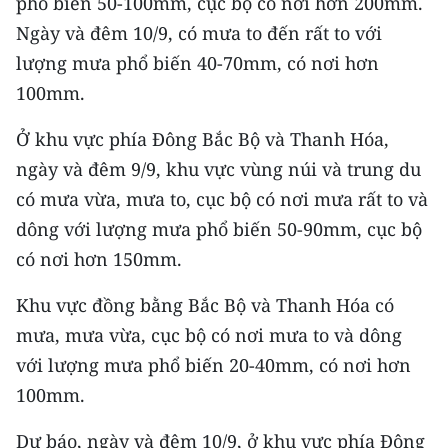
phổ biến 50-100mm, cục bộ có nơi hơn 200mm.
CHƯƠNG TRÌNH OCOP - MỖI XÃ
Ngày và đêm 10/9, có mưa to đến rất to với
MỘT SẢN PHẨM
lượng mưa phổ biến 40-70mm, có nơi hơn
100mm.
RADIO
Ở khu vực phía Đông Bắc Bộ và Thanh Hóa,
MEDIA CENTER
ngày và đêm 9/9, khu vực vùng núi và trung du
E-Magazine
có mưa vừa, mưa to, cục bộ có nơi mưa rất to và
dông với lượng mưa phổ biến 50-90mm, cục bộ
Video
có nơi hơn 150mm.
Media Chính trị
Khu vực đồng bằng Bắc Bộ và Thanh Hóa có
Media Kinh tế
mưa, mưa vừa, cục bộ có nơi mưa to và dông
với lượng mưa phổ biến 20-40mm, có nơi hơn
Media Văn hóa
100mm.
Media Xã hội
Dự báo, ngày và đêm 10/9, ở khu vực phía Đông