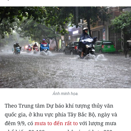
THỂ THAO
GIÁO DỤC
Y TẾ
KHOA HỌC - CÔNG NGHỆ
MÔI TRƯỜNG
BẠN ĐỌC
KIỂM CHỨNG THÔNG TIN
Ảnh minh họa.
Theo Trung tâm Dự báo khí tượng thủy văn
TRI THỨC CHUYÊN SÂU
quốc gia, ở khu vực phía Tây Bắc Bộ, ngày và
54 DÂN TỘC VIỆT NAM
đêm 9/9, có
mưa to đến rất to
với lượng mưa