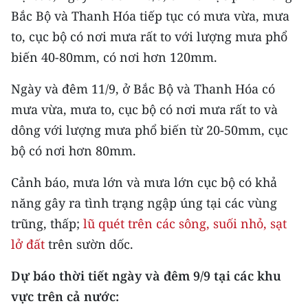
Media Pháp luật
Bắc Bộ và Thanh Hóa tiếp tục có mưa vừa, mưa
to, cục bộ có nơi mưa rất to với lượng mưa phổ
Media Du lịch
biến 40-80mm, có nơi hơn 120mm.
Media Thế giới
Ngày và đêm 11/9, ở Bắc Bộ và Thanh Hóa có
Media Thể thao
mưa vừa, mưa to, cục bộ có nơi mưa rất to và
Media Giáo dục
dông với lượng mưa phổ biến từ 20-50mm, cục
bộ có nơi hơn 80mm.
Media Y tế
Cảnh báo, mưa lớn và mưa lớn cục bộ có khả
Media Khoa học - Công nghệ
năng gây ra tình trạng ngập úng tại các vùng
Media Môi trường
trũng, thấp;
lũ quét trên các sông, suối nhỏ, sạt
lở đất
trên sườn dốc.
Ảnh
Dự báo thời tiết ngày và đêm 9/9 tại các khu
Infographic
vực trên cả nước: