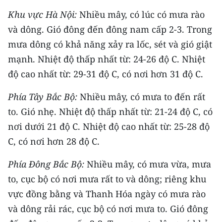
TIN MỚI
Khu vực Hà Nội:
Nhiều mây, có lúc có mưa rào
và dông. Gió đông đến đông nam cấp 2-3. Trong
TIN ĐỊA PHƯƠNG
mưa dông có khả năng xảy ra lốc, sét và gió giật
Trung du và miền núi phía Bắc
mạnh. Nhiệt độ thấp nhất từ: 24-26 độ C. Nhiệt
độ cao nhất từ: 29-31 độ C, có nơi hơn 31 độ C.
Đồng bằng sông Hồng
Phía Tây Bắc Bộ:
Nhiều mây, có mưa to đến rất
Bắc Trung Bộ
to. Gió nhẹ. Nhiệt độ thấp nhất từ: 21-24 độ C, có
Duyên hải Nam Trung Bộ và Tây
nơi dưới 21 độ C. Nhiệt độ cao nhất từ: 25-28 độ
Nguyên
C, có nơi hơn 28 độ C.
Đông Nam Bộ
Phía Đông Bắc Bộ:
Nhiều mây, có mưa vừa, mưa
Đồng bằng sông Cửu Long
to, cục bộ có nơi mưa rất to và dông; riêng khu
vực đồng bằng và Thanh Hóa ngày có mưa rào
Chuyên trang Hà Nội
và dông rải rác, cục bộ có nơi mưa to. Gió đông
Chuyên trang TP. Hồ Chí Minh