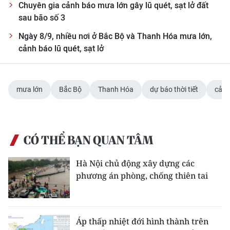
Chuyên gia cảnh báo mưa lớn gây lũ quét, sạt lở đất
sau bão số 3
Ngày 8/9, nhiều nơi ở Bắc Bộ và Thanh Hóa mưa lớn,
cảnh báo lũ quét, sạt lở
mưa lớn
Bắc Bộ
Thanh Hóa
dự báo thời tiết
cảnh
CÓ THỂ BẠN QUAN TÂM
Hà Nội chủ động xây dựng các
phương án phòng, chống thiên tai
Áp thấp nhiệt đới hình thành trên