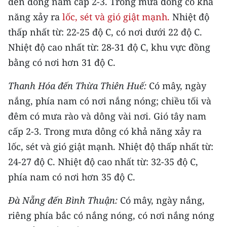
đến đông nam cấp 2-3. Trong mưa dông có khả
năng xảy ra
lốc, sét và gió giật mạnh.
Nhiệt độ
CHUYÊN ĐỀ
thấp nhất từ: 22-25 độ C, có nơi dưới 22 độ C.
CÁC CHUYÊN TRANG
Nhiệt độ cao nhất từ: 28-31 độ C, khu vực đồng
bằng có nơi hơn 31 độ C.
VỀ BÁO NHÂN DÂN
Thanh Hóa đến Thừa Thiên Huế:
Có mây, ngày
nắng, phía nam có nơi nắng nóng; chiều tối và
THỜI NAY
đêm có mưa rào và dông vài nơi. Gió tây nam
NHÂN DÂN CUỐI TUẦN
cấp 2-3. Trong mưa dông có khả năng xảy ra
lốc, sét và gió giật mạnh. Nhiệt độ thấp nhất từ:
NHÂN DÂN HẰNG THÁNG
24-27 độ C. Nhiệt độ cao nhất từ: 32-35 độ C,
MUA BÁO
phía nam có nơi hơn 35 độ C.
Đà Nẵng đến Bình Thuận:
Có mây, ngày nắng,
ĐỌC BÁO IN
riêng phía bắc có nắng nóng, có nơi nắng nóng