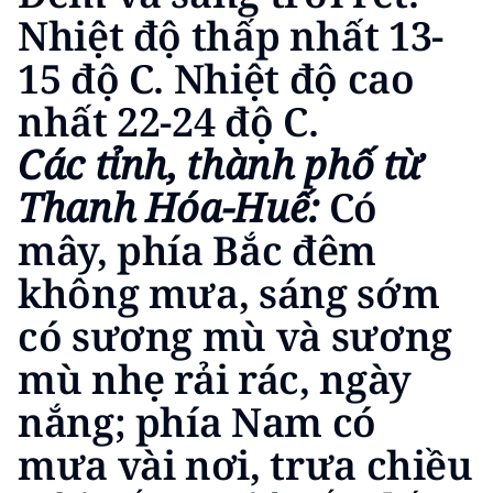
Nhiệt độ thấp nhất 13-
CHUYÊN ĐỀ
15 độ C. Nhiệt độ cao
CÁC CHUYÊN TRANG
nhất 22-24 độ C.
Các tỉnh, thành phố từ
VỀ BÁO NHÂN DÂN
Thanh Hóa-Huế:
Có
THỜI NAY
mây, phía Bắc đêm
NHÂN DÂN CUỐI TUẦN
không mưa, sáng sớm
có sương mù và sương
NHÂN DÂN HẰNG THÁNG
mù nhẹ rải rác, ngày
MUA BÁO
nắng; phía Nam có
ĐỌC BÁO IN
mưa vài nơi, trưa chiều