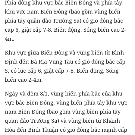
Phía đông khu vực bắc Biển Đông và phía tây
CHƯƠNG TRÌNH OCOP - MỖI XÃ
MỘT SẢN PHẨM
khu vực nam Biển Đông (bao gồm vùng biển
phía tây quần đảo Trường Sa) có gió đông bắc
cấp 6, giật cấp 7-8. Biển động. Sóng biển cao 2-
RADIO
4m.
MEDIA CENTER
Khu vực giữa Biển Đông và vùng biển từ Bình
E-Magazine
Định đến Bà Rịa-Vũng Tàu có gió đông bắc cấp
5, có lúc cấp 6, giật cấp 7-8. Biển động. Sóng
Video
biển cao 2-4m.
Media Chính trị
Ngày và đêm 8/1, vùng biển phía bắc của khu
Media Kinh tế
vực bắc Biển Đông, vùng biển phía tây khu vực
Media Văn hóa
nam Biển Đông (bao gồm vùng biển phía tây
quần đảo Trường Sa) và vùng biển từ Khánh
Media Xã hội
Hòa đến Bình Thuận có gió đông bắc mạnh cấp