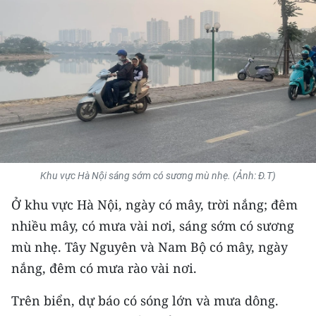
THỂ THAO
GIÁO DỤC
Y TẾ
KHOA HỌC - CÔNG NGHỆ
MÔI TRƯỜNG
Khu vực Hà Nội sáng sớm có sương mù nhẹ. (Ảnh: Đ.T)
BẠN ĐỌC
Ở khu vực Hà Nội, ngày có mây, trời nắng; đêm
KIỂM CHỨNG THÔNG TIN
nhiều mây, có mưa vài nơi, sáng sớm có sương
mù nhẹ. Tây Nguyên và Nam Bộ có mây, ngày
TRI THỨC CHUYÊN SÂU
nắng, đêm có mưa rào vài nơi.
54 DÂN TỘC VIỆT NAM
Trên biển, dự báo có sóng lớn và mưa dông.