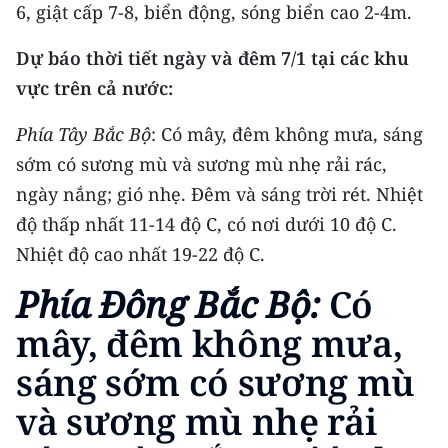
Media Pháp luật
6, giật cấp 7-8, biển động, sóng biển cao 2-4m.
Media Du lịch
Dự báo thời tiết ngày và đêm 7/1 tại các khu
vực trên cả nước:
Media Thế giới
Phía Tây Bắc Bộ
: Có mây, đêm không mưa, sáng
Media Thể thao
sớm có sương mù và sương mù nhẹ rải rác,
Media Giáo dục
ngày nắng; gió nhẹ. Đêm và sáng trời rét. Nhiệt
độ thấp nhất 11-14 độ C, có nơi dưới 10 độ C.
Media Y tế
Nhiệt độ cao nhất 19-22 độ C.
Media Khoa học - Công nghệ
Phía Đông Bắc Bộ:
Có
Media Môi trường
mây, đêm không mưa,
Ảnh
sáng sớm có sương mù
Infographic
và sương mù nhẹ rải