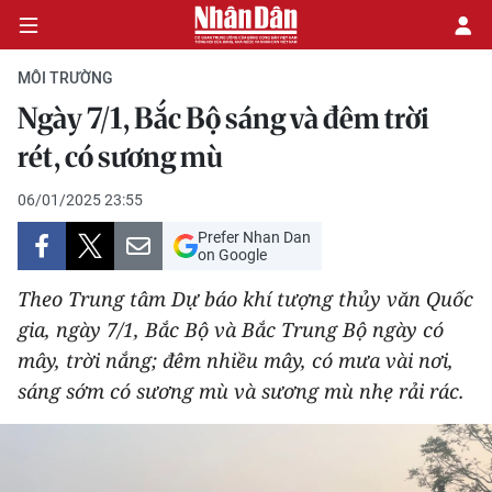
MÔI TRƯỜNG
Ngày 7/1, Bắc Bộ sáng và đêm trời
CHÍNH TRỊ
rét, có sương mù
KINH TẾ
06/01/2025 23:55
Prefer Nhan Dan
VĂN HÓA
on Google
Theo Trung tâm Dự báo khí tượng thủy văn Quốc
XÃ HỘI
gia, ngày 7/1, Bắc Bộ và Bắc Trung Bộ ngày có
mây, trời nắng; đêm nhiều mây, có mưa vài nơi,
PHÁP LUẬT
sáng sớm có sương mù và sương mù nhẹ rải rác.
DU LỊCH
THẾ GIỚI