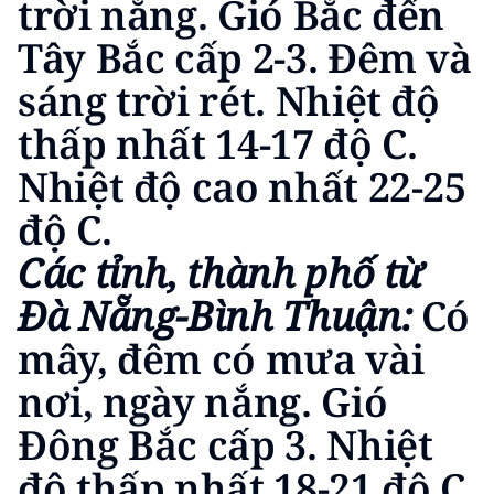
trời nắng. Gió Bắc đến
ENGLISH
Tây Bắc cấp 2-3. Đêm và
中文
sáng trời rét. Nhiệt độ
FRANÇAIS
thấp nhất 14-17 độ C.
Nhiệt độ cao nhất 22-25
РУССКИЙ
độ C.
ESPAÑOL
Các tỉnh, thành phố từ
한국어
Đà Nẵng-Bình Thuận:
Có
mây, đêm có mưa vài
nơi, ngày nắng. Gió
Đông Bắc cấp 3. Nhiệt
độ thấp nhất 18-21 độ C,