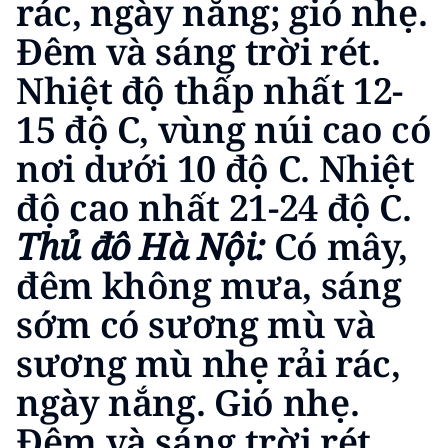
rác, ngày nắng; gió nhẹ.
TIN MỚI
Đêm và sáng trời rét.
TIN ĐỊA PHƯƠNG
Nhiệt độ thấp nhất 12-
Trung du và miền núi phía Bắc
15 độ C, vùng núi cao có
nơi dưới 10 độ C. Nhiệt
Đồng bằng sông Hồng
độ cao nhất 21-24 độ C.
Bắc Trung Bộ
Thủ đô Hà Nội:
Có mây,
Duyên hải Nam Trung Bộ và Tây
Nguyên
đêm không mưa, sáng
sớm có sương mù và
Đông Nam Bộ
sương mù nhẹ rải rác,
Đồng bằng sông Cửu Long
ngày nắng. Gió nhẹ.
Chuyên trang Hà Nội
Đêm và sáng trời rét.
Chuyên trang TP. Hồ Chí Minh