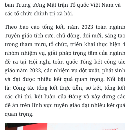
Media Pháp luật
ban Trung ương Mặt trận Tổ quốc Việt Nam và
các tổ chức chính trị-xã hội.
Media Du lịch
Theo báo cáo tổng kết, năm 2023 toàn ngành
Media Thế giới
Tuyên giáo tích cực, chủ động, đổi mới, sáng tạo
Media Thể thao
trong tham mưu, tổ chức, triển khai thực hiện 4
nhóm nhiệm vụ, giải pháp trọng tâm của ngành
Media Giáo dục
đề ra tại Hội nghị toàn quốc Tổng kết công tác
Media Y tế
giáo năm 2022, các nhiệm vụ đột xuất, phát sinh
và đạt được nhiều kết quả quan trọng. Nổi bật
Media Khoa học - Công nghệ
là: Công tác tổng kết thực tiễn, sơ kết, tổng kết
Media Môi trường
các chỉ thị, kết luận của Đảng và xây dựng các
Ảnh
đề án trên lĩnh vực tuyên giáo đạt nhiều kết quả
quan trọng.
Infographic