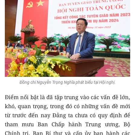
TIN MỚI
TIN ĐỊA PHƯƠNG
Trung du và miền núi phía Bắc
Đồng bằng sông Hồng
Bắc Trung Bộ
Duyên hải Nam Trung Bộ và Tây
Nguyên
Đồng chí Nguyễn Trọng Nghĩa phát biểu tại Hội nghị.
Đông Nam Bộ
Điểm nổi bật là đã tập trung vào các vấn đề lớn,
khó, quan trọng, trong đó có những vấn đề mới
Đồng bằng sông Cửu Long
từ trước đến nay Đảng ta chưa có quy định để
Chuyên trang Hà Nội
tham mưu Ban Chấp hành Trung ương, Bộ
Chính trị, Ban Bí thư và cấp ủy ban hành các
Chuyên trang TP. Hồ Chí Minh