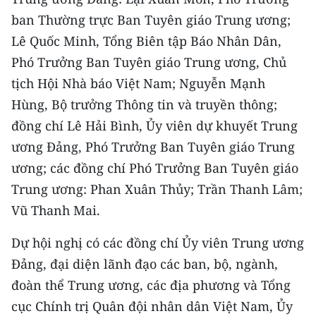
CHƯƠNG TRÌNH OCOP - MỖI XÃ
ban Thường trực Ban Tuyên giáo Trung ương;
MỘT SẢN PHẨM
Lê Quốc Minh, Tổng Biên tập Báo Nhân Dân,
Phó Trưởng Ban Tuyên giáo Trung ương, Chủ
RADIO
tịch Hội Nhà báo Việt Nam; Nguyễn Mạnh
MEDIA CENTER
Hùng, Bộ trưởng Thông tin và truyền thông;
đồng chí Lê Hải Bình, Ủy viên dự khuyết Trung
E-Magazine
ương Đảng, Phó Trưởng Ban Tuyên giáo Trung
Video
ương; các đồng chí Phó Trưởng Ban Tuyên giáo
Trung ương: Phan Xuân Thủy; Trần Thanh Lâm;
Media Chính trị
Vũ Thanh Mai.
Media Kinh tế
Dự hội nghị có các đồng chí Ủy viên Trung ương
Media Văn hóa
Đảng, đại diện lãnh đạo các ban, bộ, ngành,
đoàn thể Trung ương, các địa phương và Tổng
Media Xã hội
cục Chính trị Quân đội nhân dân Việt Nam, Ủy