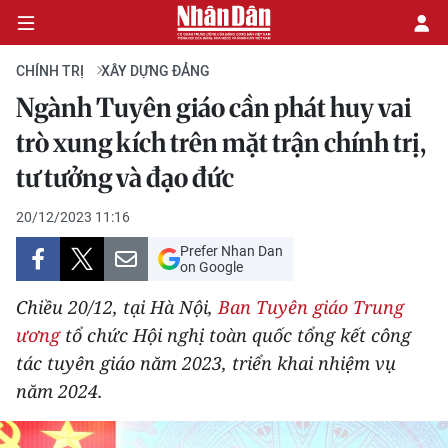
CHÍNH TRỊ
XÂY DỰNG ĐẢNG
Ngành Tuyên giáo cần phát huy vai
CHÍNH TRỊ
trò xung kích trên mặt trận chính trị,
tư tưởng và đạo đức
KINH TẾ
20/12/2023 11:16
VĂN HÓA
Prefer Nhan Dan
on Google
XÃ HỘI
Chiều 20/12, tại Hà Nội,
Ban Tuyên giáo Trung
PHÁP LUẬT
ương
tổ chức Hội nghị toàn quốc tổng kết công
tác tuyên giáo năm 2023, triển khai nhiệm vụ
DU LỊCH
năm 2024.
THẾ GIỚI