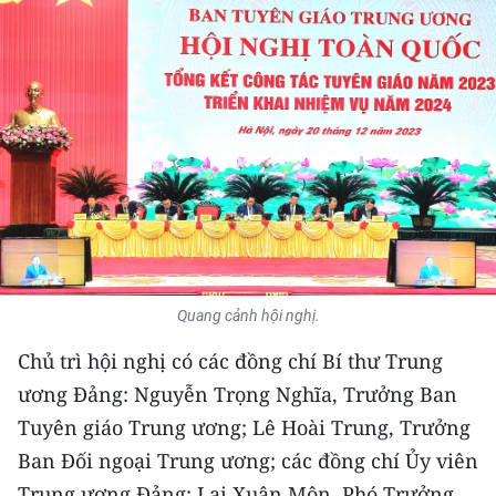
THỂ THAO
GIÁO DỤC
Y TẾ
KHOA HỌC - CÔNG NGHỆ
MÔI TRƯỜNG
BẠN ĐỌC
Quang cảnh hội nghị.
KIỂM CHỨNG THÔNG TIN
Chủ trì hội nghị có các đồng chí Bí thư Trung
ương Đảng: Nguyễn Trọng Nghĩa, Trưởng Ban
TRI THỨC CHUYÊN SÂU
Tuyên giáo Trung ương; Lê Hoài Trung, Trưởng
54 DÂN TỘC VIỆT NAM
Ban Đối ngoại Trung ương; các đồng chí Ủy viên
Trung ương Đảng: Lại Xuân Môn, Phó Trưởng