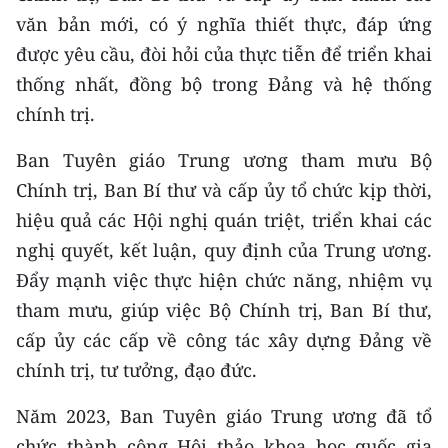
văn bản mới, có ý nghĩa thiết thực, đáp ứng
CHUYÊN ĐỀ
được yêu cầu, đòi hỏi của thực tiễn để triển khai
thống nhất, đồng bộ trong Đảng và hệ thống
CÁC CHUYÊN TRANG
chính trị.
VỀ BÁO NHÂN DÂN
Ban Tuyên giáo Trung ương tham mưu Bộ
Chính trị, Ban Bí thư và cấp ủy tổ chức kịp thời,
THỜI NAY
hiệu quả các Hội nghị quán triệt, triển khai các
nghị quyết, kết luận, quy định của Trung ương.
NHÂN DÂN CUỐI TUẦN
Đẩy mạnh việc thực hiện chức năng, nhiệm vụ
NHÂN DÂN HẰNG THÁNG
tham mưu, giúp việc Bộ Chính trị, Ban Bí thư,
cấp ủy các cấp về công tác xây dựng Đảng về
MUA BÁO
chính trị, tư tưởng, đạo đức.
ĐỌC BÁO IN
Năm 2023, Ban Tuyên giáo Trung ương đã tổ
chức thành công Hội thảo khoa học quốc gia