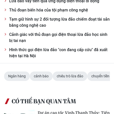
Lừa đảo vay tiền qua ứng dụng điện thoại di động
Thủ đoạn biến hóa của tội phạm công nghệ
Tạm giữ hình sự 2 đối tượng lừa đảo chiếm đoạt tài sản
bằng công nghệ cao
Cảnh giác với thủ đoạn gọi điện thoại lừa đảo học sinh
bị tai nạn
Hình thức gọi điện lừa đảo "con đang cấp cứu" đã xuất
hiện tại Hà Nội
Ngân hàng
cảnh báo
chiêu trò lừa đảo
chuyển tiền qu
CÓ THỂ BẠN QUAN TÂM
Dự án cao tốc Vinh-Thanh Thủy: Tiến