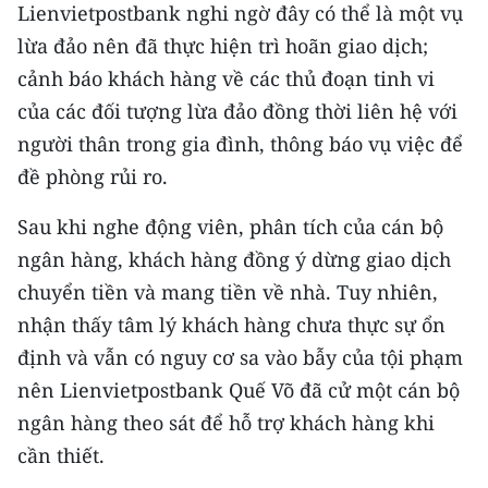
Lienvietpostbank nghi ngờ đây có thể là một vụ
TIN MỚI
lừa đảo nên đã thực hiện trì hoãn giao dịch;
TIN ĐỊA PHƯƠNG
cảnh báo khách hàng về các thủ đoạn tinh vi
của các đối tượng lừa đảo đồng thời liên hệ với
Trung du và miền núi phía Bắc
người thân trong gia đình, thông báo vụ việc để
Đồng bằng sông Hồng
đề phòng rủi ro.
Bắc Trung Bộ
Sau khi nghe động viên, phân tích của cán bộ
ngân hàng, khách hàng đồng ý dừng giao dịch
Duyên hải Nam Trung Bộ và Tây
chuyển tiền và mang tiền về nhà. Tuy nhiên,
Nguyên
nhận thấy tâm lý khách hàng chưa thực sự ổn
Đông Nam Bộ
định và vẫn có nguy cơ sa vào bẫy của tội phạm
nên Lienvietpostbank Quế Võ đã cử một cán bộ
Đồng bằng sông Cửu Long
ngân hàng theo sát để hỗ trợ khách hàng khi
Chuyên trang Hà Nội
cần thiết.
Chuyên trang TP. Hồ Chí Minh