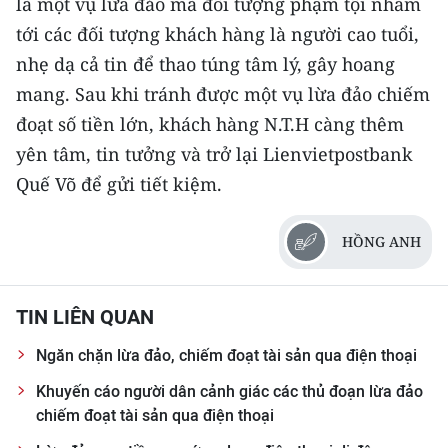
là một vụ lừa đảo mà đối tượng phạm tội nhắm
ENGLISH
tới các đối tượng khách hàng là người cao tuổi,
中文
nhẹ dạ cả tin để thao túng tâm lý, gây hoang
mang. Sau khi tránh được một vụ lừa đảo chiếm
FRANÇAIS
đoạt số tiền lớn, khách hàng N.T.H càng thêm
yên tâm, tin tưởng và trở lại Lienvietpostbank
РУССКИЙ
Quế Võ để gửi tiết kiệm.
ESPAÑOL
HỒNG ANH
한국어
TIN LIÊN QUAN
Ngăn chặn lừa đảo, chiếm đoạt tài sản qua điện thoại
Khuyến cáo người dân cảnh giác các thủ đoạn lừa đảo
chiếm đoạt tài sản qua điện thoại