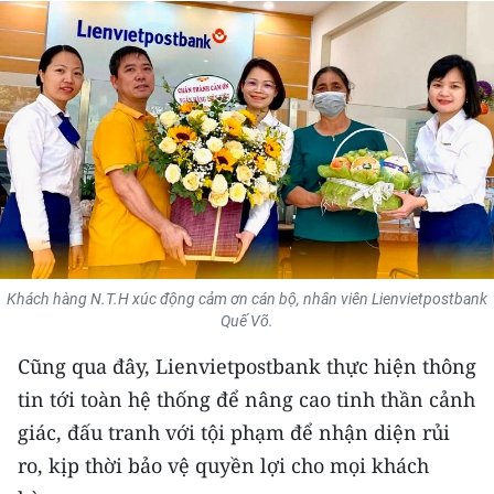
THỂ THAO
GIÁO DỤC
Y TẾ
KHOA HỌC - CÔNG NGHỆ
MÔI TRƯỜNG
BẠN ĐỌC
Khách hàng N.T.H xúc động cảm ơn cán bộ, nhân viên Lienvietpostbank
Quế Võ.
KIỂM CHỨNG THÔNG TIN
Cũng qua đây, Lienvietpostbank thực hiện thông
TRI THỨC CHUYÊN SÂU
tin tới toàn hệ thống để nâng cao tinh thần cảnh
giác, đấu tranh với tội phạm để nhận diện rủi
54 DÂN TỘC VIỆT NAM
ro, kịp thời bảo vệ quyền lợi cho mọi khách