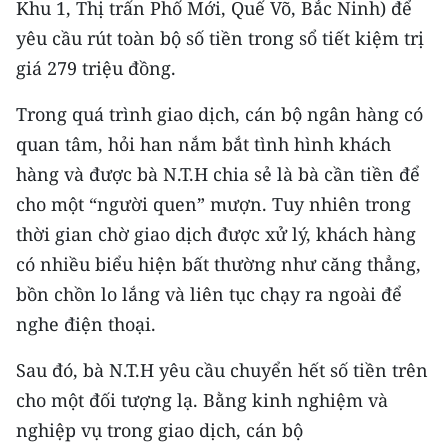
Khu 1, Thị trấn Phố Mới, Quế Võ, Bắc Ninh) để
Media Pháp luật
yêu cầu rút toàn bộ số tiền trong sổ tiết kiệm trị
Media Du lịch
giá 279 triệu đồng.
Media Thế giới
Trong quá trình giao dịch, cán bộ ngân hàng có
Media Thể thao
quan tâm, hỏi han nắm bắt tình hình khách
hàng và được bà N.T.H chia sẻ là bà cần tiền để
Media Giáo dục
cho một “người quen” mượn. Tuy nhiên trong
Media Y tế
thời gian chờ giao dịch được xử lý, khách hàng
có nhiều biểu hiện bất thường như căng thẳng,
Media Khoa học - Công nghệ
bồn chồn lo lắng và liên tục chạy ra ngoài để
Media Môi trường
nghe điện thoại.
Ảnh
Sau đó, bà N.T.H yêu cầu chuyển hết số tiền trên
cho một đối tượng lạ. Bằng kinh nghiệm và
Infographic
nghiệp vụ trong giao dịch, cán bộ