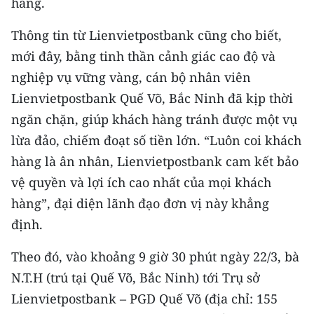
hàng.
CHƯƠNG TRÌNH OCOP - MỖI XÃ
MỘT SẢN PHẨM
Thông tin từ Lienvietpostbank cũng cho biết,
mới đây, bằng tinh thần cảnh giác cao độ và
RADIO
nghiệp vụ vững vàng, cán bộ nhân viên
Lienvietpostbank Quế Võ, Bắc Ninh đã kịp thời
MEDIA CENTER
ngăn chặn, giúp khách hàng tránh được một vụ
E-Magazine
lừa đảo, chiếm đoạt số tiền lớn. “Luôn coi khách
hàng là ân nhân, Lienvietpostbank cam kết bảo
Video
vệ quyền và lợi ích cao nhất của mọi khách
Media Chính trị
hàng”, đại diện lãnh đạo đơn vị này khẳng
định.
Media Kinh tế
Theo đó, vào khoảng 9 giờ 30 phút ngày 22/3, bà
Media Văn hóa
N.T.H (trú tại Quế Võ, Bắc Ninh) tới Trụ sở
Media Xã hội
Lienvietpostbank – PGD Quế Võ (địa chỉ: 155