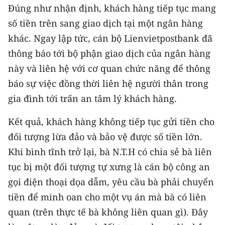
Đúng như nhận định, khách hàng tiếp tục mang
CHUYÊN ĐỀ
số tiền trên sang giao dịch tại một ngân hàng
khác. Ngay lập tức, cán bộ Lienvietpostbank đã
CÁC CHUYÊN TRANG
thông báo tới bộ phận giao dịch của ngân hàng
này và liên hệ với cơ quan chức năng để thông
VỀ BÁO NHÂN DÂN
báo sự việc đồng thời liên hệ người thân trong
gia đình tới trấn an tâm lý khách hàng.
THỜI NAY
Kết quả, khách hàng không tiếp tục gửi tiền cho
NHÂN DÂN CUỐI TUẦN
đối tượng lừa đảo và bảo vệ được số tiền lớn.
NHÂN DÂN HẰNG THÁNG
Khi bình tĩnh trở lại, bà N.T.H có chia sẻ bà liên
tục bị một đối tượng tự xưng là cán bộ công an
MUA BÁO
gọi điện thoại dọa dẫm, yêu cầu bà phải chuyển
tiền để minh oan cho một vụ án mà bà có liên
ĐỌC BÁO IN
quan (trên thực tế bà không liên quan gì). Đây