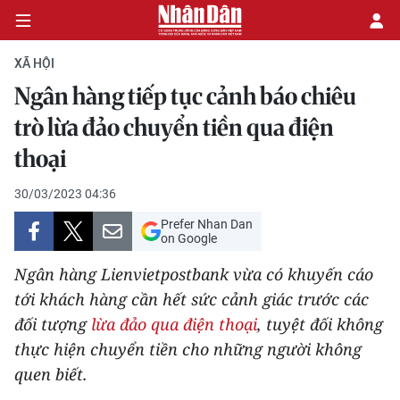
XÃ HỘI
Ngân hàng tiếp tục cảnh báo chiêu
CHÍNH TRỊ
trò lừa đảo chuyển tiền qua điện
thoại
KINH TẾ
30/03/2023 04:36
VĂN HÓA
Prefer Nhan Dan
on Google
XÃ HỘI
Ngân hàng Lienvietpostbank vừa có khuyến cáo
PHÁP LUẬT
tới khách hàng cần hết sức cảnh giác trước các
đối tượng
lừa đảo qua điện thoại
, tuyệt đối không
DU LỊCH
thực hiện chuyển tiền cho những người không
quen biết.
THẾ GIỚI