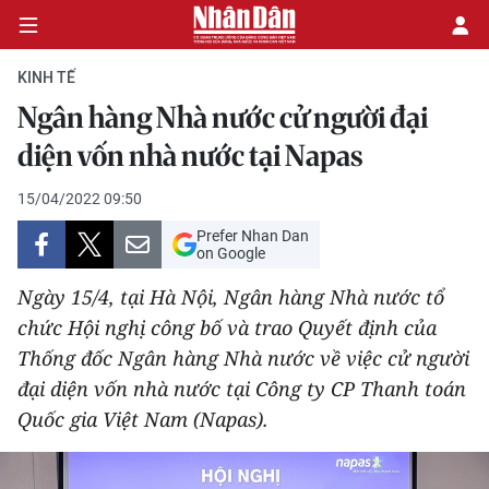
KINH TẾ
Ngân hàng Nhà nước cử người đại
CHÍNH TRỊ
diện vốn nhà nước tại Napas
KINH TẾ
15/04/2022 09:50
Prefer Nhan Dan
VĂN HÓA
on Google
Ngày 15/4, tại Hà Nội, Ngân hàng Nhà nước tổ
XÃ HỘI
chức Hội nghị công bố và trao Quyết định của
Thống đốc Ngân hàng Nhà nước về việc cử người
PHÁP LUẬT
đại diện vốn nhà nước tại Công ty CP Thanh toán
DU LỊCH
Quốc gia Việt Nam (Napas).
THẾ GIỚI