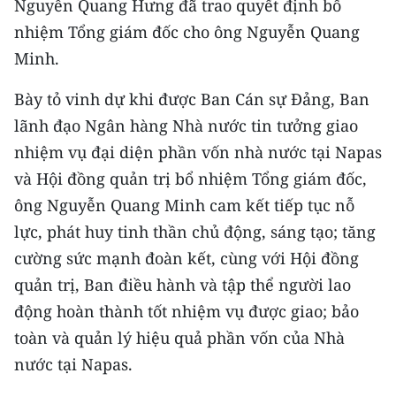
Nguyễn Quang Hưng đã trao quyết định bổ
TIN MỚI
nhiệm Tổng giám đốc cho ông Nguyễn Quang
Minh.
TIN ĐỊA PHƯƠNG
Bày tỏ vinh dự khi được Ban Cán sự Đảng, Ban
Trung du và miền núi phía Bắc
lãnh đạo Ngân hàng Nhà nước tin tưởng giao
Đồng bằng sông Hồng
nhiệm vụ đại diện phần vốn nhà nước tại Napas
và Hội đồng quản trị bổ nhiệm Tổng giám đốc,
Bắc Trung Bộ
ông Nguyễn Quang Minh cam kết tiếp tục nỗ
Duyên hải Nam Trung Bộ và Tây
lực, phát huy tinh thần chủ động, sáng tạo; tăng
Nguyên
cường sức mạnh đoàn kết, cùng với Hội đồng
Đông Nam Bộ
quản trị, Ban điều hành và tập thể người lao
động hoàn thành tốt nhiệm vụ được giao; bảo
Đồng bằng sông Cửu Long
toàn và quản lý hiệu quả phần vốn của Nhà
Chuyên trang Hà Nội
nước tại Napas.
Chuyên trang TP. Hồ Chí Minh