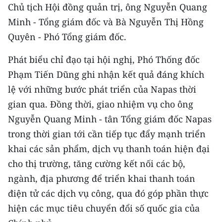
CHƯƠNG TRÌNH OCOP - MỖI XÃ
Chủ tịch Hội đồng quản trị, ông Nguyễn Quang
MỘT SẢN PHẨM
Minh - Tổng giám đốc và Bà Nguyễn Thị Hồng
Quyên - Phó Tổng giám đốc.
RADIO
Phát biểu chỉ đạo tại hội nghị, Phó Thống đốc
MEDIA CENTER
Phạm Tiến Dũng ghi nhận kết quả đáng khích
lệ với những bước phát triển của Napas thời
E-Magazine
gian qua. Đồng thời, giao nhiệm vụ cho ông
Video
Nguyễn Quang Minh - tân Tổng giám đốc Napas
trong thời gian tới cần tiếp tục đẩy mạnh triển
Media Chính trị
khai các sản phẩm, dịch vụ thanh toán hiện đại
Media Kinh tế
cho thị trường, tăng cường kết nối các bộ,
ngành, địa phương để triển khai thanh toán
Media Văn hóa
điện tử các dịch vụ công, qua đó góp phần thực
Media Xã hội
hiện các mục tiêu chuyển đổi số quốc gia của