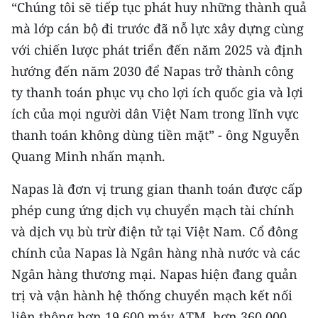
“Chúng tôi sẽ tiếp tục phát huy những thành quả
mà lớp cán bộ đi trước đã nỗ lực xây dựng cùng
CHUYÊN ĐỀ
với chiến lược phát triển đến năm 2025 và định
CÁC CHUYÊN TRANG
hướng đến năm 2030 để Napas trở thành công
ty thanh toán phục vụ cho lợi ích quốc gia và lợi
VỀ BÁO NHÂN DÂN
ích của mọi người dân Việt Nam trong lĩnh vực
thanh toán không dùng tiền mặt” - ông Nguyễn
THỜI NAY
Quang Minh nhấn mạnh.
NHÂN DÂN CUỐI TUẦN
Napas là đơn vị trung gian thanh toán được cấp
phép cung ứng dịch vụ chuyển mạch tài chính
NHÂN DÂN HẰNG THÁNG
và dịch vụ bù trừ điện tử tại Việt Nam. Cổ đông
MUA BÁO
chính của Napas là Ngân hàng nhà nước và các
Ngân hàng thương mại. Napas hiện đang quản
ĐỌC BÁO IN
trị và vận hành hệ thống chuyển mạch kết nối
liên thông hơn 19.600 máy ATM, hơn 360.000