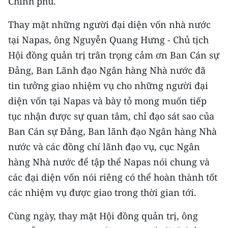
Chính phủ.
Media Pháp luật
Thay mặt những người đại diện vốn nhà nước
Media Du lịch
tại Napas, ông Nguyễn Quang Hưng - Chủ tịch
Media Thế giới
Hội đồng quản trị trân trọng cảm ơn Ban Cán sự
Đảng, Ban Lãnh đạo Ngân hàng Nhà nước đã
Media Thể thao
tin tưởng giao nhiệm vụ cho những người đại
Media Giáo dục
diện vốn tại Napas và bày tỏ mong muốn tiếp
tục nhận được sự quan tâm, chỉ đạo sát sao của
Media Y tế
Ban Cán sự Đảng, Ban lãnh đạo Ngân hàng Nhà
Media Khoa học - Công nghệ
nước và các đồng chí lãnh đạo vụ, cục Ngân
Media Môi trường
hàng Nhà nước để tập thể Napas nói chung và
các đại diện vốn nói riêng có thể hoàn thành tốt
Ảnh
các nhiệm vụ được giao trong thời gian tới.
Infographic
Cùng ngày, thay mặt Hội đồng quản trị, ông