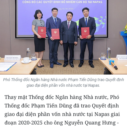
THỂ THAO
GIÁO DỤC
Y TẾ
KHOA HỌC - CÔNG NGHỆ
MÔI TRƯỜNG
BẠN ĐỌC
Phó Thống đốc Ngân hàng Nhà nước Phạm Tiến Dũng trao Quyết định
giao đại diện phần vốn nhà nước tại Napas.
KIỂM CHỨNG THÔNG TIN
Thay mặt Thống đốc Ngân hàng Nhà nước, Phó
TRI THỨC CHUYÊN SÂU
Thống đốc Phạm Tiến Dũng đã trao Quyết định
giao đại diện phần vốn nhà nước tại Napas giai
54 DÂN TỘC VIỆT NAM
đoạn 2020-2025 cho ông Nguyễn Quang Hưng -