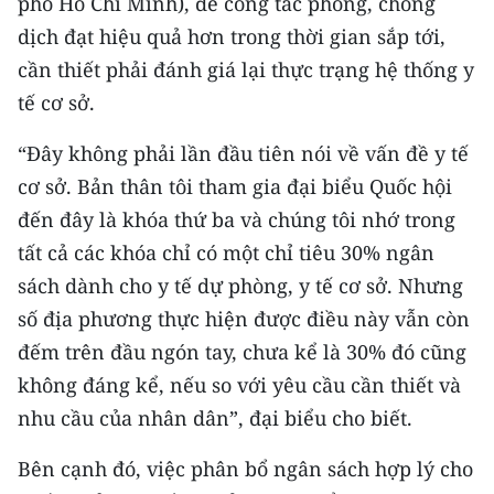
phố Hồ Chí Minh), để công tác phòng, chống
CHƯƠNG TRÌNH OCOP - MỖI XÃ
dịch đạt hiệu quả hơn trong thời gian sắp tới,
MỘT SẢN PHẨM
cần thiết phải đánh giá lại thực trạng hệ thống y
tế cơ sở.
RADIO
“Đây không phải lần đầu tiên nói về vấn đề y tế
MEDIA CENTER
cơ sở. Bản thân tôi tham gia đại biểu Quốc hội
E-Magazine
đến đây là khóa thứ ba và chúng tôi nhớ trong
tất cả các khóa chỉ có một chỉ tiêu 30% ngân
Video
sách dành cho y tế dự phòng, y tế cơ sở. Nhưng
Media Chính trị
số địa phương thực hiện được điều này vẫn còn
đếm trên đầu ngón tay, chưa kể là 30% đó cũng
Media Kinh tế
không đáng kể, nếu so với yêu cầu cần thiết và
Media Văn hóa
nhu cầu của nhân dân”, đại biểu cho biết.
Media Xã hội
Bên cạnh đó, việc phân bổ ngân sách hợp lý cho