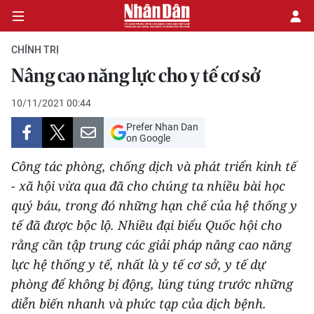
CHÍNH TRỊ
Nâng cao năng lực cho y tế cơ sở
CHÍNH TRỊ
10/11/2021 00:44
Prefer Nhan Dan
KINH TẾ
on Google
VĂN HÓA
Công tác phòng, chống dịch và phát triển kinh tế
- xã hội vừa qua đã cho chúng ta nhiều bài học
XÃ HỘI
quý báu, trong đó những hạn chế của hệ thống y
tế đã được bộc lộ. Nhiều đại biểu Quốc hội cho
PHÁP LUẬT
rằng cần tập trung các giải pháp nâng cao năng
lực hệ thống y tế, nhất là y tế cơ sở, y tế dự
DU LỊCH
phòng để không bị động, lúng túng trước những
THẾ GIỚI
diễn biến nhanh và phức tạp của dịch bệnh.