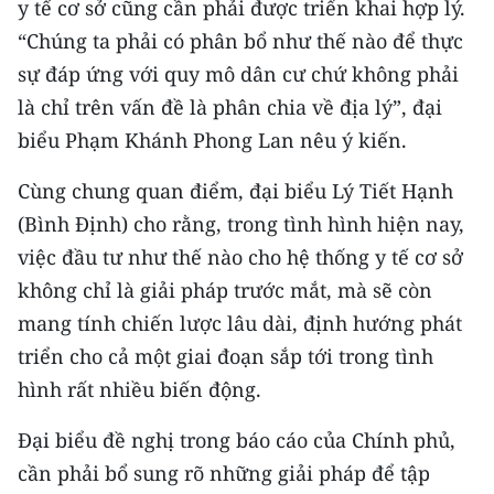
y tế cơ sở cũng cần phải được triển khai hợp lý.
Media Pháp luật
“Chúng ta phải có phân bổ như thế nào để thực
Media Du lịch
sự đáp ứng với quy mô dân cư chứ không phải
Media Thế giới
là chỉ trên vấn đề là phân chia về địa lý”, đại
biểu Phạm Khánh Phong Lan nêu ý kiến.
Media Thể thao
Cùng chung quan điểm, đại biểu Lý Tiết Hạnh
Media Giáo dục
(Bình Định) cho rằng, trong tình hình hiện nay,
Media Y tế
việc đầu tư như thế nào cho hệ thống y tế cơ sở
không chỉ là giải pháp trước mắt, mà sẽ còn
Media Khoa học - Công nghệ
mang tính chiến lược lâu dài, định hướng phát
Media Môi trường
triển cho cả một giai đoạn sắp tới trong tình
hình rất nhiều biến động.
Ảnh
Đại biểu đề nghị trong báo cáo của Chính phủ,
Infographic
cần phải bổ sung rõ những giải pháp để tập