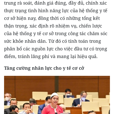
trung rà soát, đánh giá đúng, đầy đủ, chính xác
TIN MỚI
thực trạng tình hình năng lực của hệ thống y tế
TIN ĐỊA PHƯƠNG
cơ sở hiện nay, đồng thời có những tổng kết
thận trọng, xác định rõ nhiệm vụ, chiến lược
Trung du và miền núi phía Bắc
của hệ thống y tế cơ sở trong công tác chăm sóc
Đồng bằng sông Hồng
sức khỏe nhân dân. Từ đó có tính toán trong
phân bổ các nguồn lực cho việc đầu tư có trọng
Bắc Trung Bộ
điểm, tránh lãng phí và mang lại hiệu quả.
Duyên hải Nam Trung Bộ và Tây
Tăng cường nhân lực cho y tế cơ cở
Nguyên
Đông Nam Bộ
Đồng bằng sông Cửu Long
Chuyên trang Hà Nội
Chuyên trang TP. Hồ Chí Minh