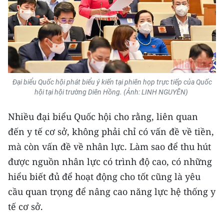
CHUYÊN ĐỀ
CÁC CHUYÊN TRANG
VỀ BÁO NHÂN DÂN
Đại biểu Quốc hội phát biểu ý kiến tại phiên họp trực tiếp của Quốc
hội tại hội trường Diên Hồng. (Ảnh: LINH NGUYÊN)
THỜI NAY
Nhiều đại biểu Quốc hội cho rằng, liên quan
NHÂN DÂN CUỐI TUẦN
đến y tế cơ sở, không phải chỉ có vấn đề về tiền,
mà còn vấn đề về nhân lực. Làm sao để thu hút
NHÂN DÂN HẰNG THÁNG
được nguồn nhân lực có trình độ cao, có những
MUA BÁO
hiểu biết đủ để hoạt động cho tốt cũng là yêu
cầu quan trọng để nâng cao năng lực hệ thống y
ĐỌC BÁO IN
tế cơ sở.