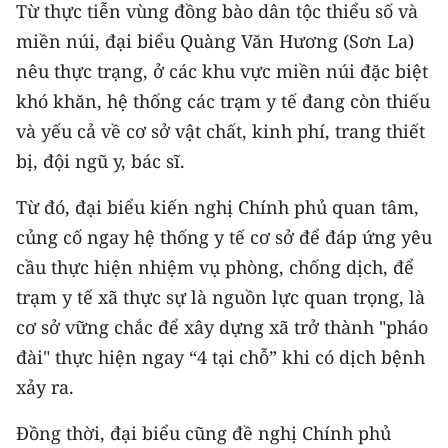
Từ thực tiễn vùng đồng bào dân tộc thiểu số và
ENGLISH
miền núi, đại biểu Quàng Văn Hương (Sơn La)
中文
nêu thực trạng, ở các khu vực miền núi đặc biệt
khó khăn, hệ thống các trạm y tế đang còn thiếu
FRANÇAIS
và yếu cả về cơ sở vật chất, kinh phí, trang thiết
РУССКИЙ
bị, đội ngũ y, bác sĩ.
ESPAÑOL
Từ đó, đại biểu kiến nghị Chính phủ quan tâm,
củng cố ngay hệ thống y tế cơ sở để đáp ứng yêu
한국어
cầu thực hiện nhiệm vụ phòng, chống dịch, để
trạm y tế xã thực sự là nguồn lực quan trọng, là
cơ sở vững chắc để xây dựng xã trở thành "pháo
đài" thực hiện ngay “4 tại chỗ” khi có dịch bệnh
xảy ra.
Đồng thời, đại biểu cũng đề nghị Chính phủ