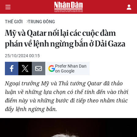
THẾ GIỚI
TRUNG ĐÔNG
Mỹ và Qatar nối lại các cuộc đàm
CHÍNH TRỊ
phán về lệnh ngừng bắn ở Dải Gaza
KINH TẾ
25/10/2024 00:15
Prefer Nhan Dan
VĂN HÓA
on Google
Ngoại trưởng Mỹ và Thủ tướng Qatar đã thảo
XÃ HỘI
luận về những lựa chọn có thể tính đến vào thời
điểm này và những bước đi tiếp theo nhằm thúc
PHÁP LUẬT
đẩy lệnh ngừng bắn.
DU LỊCH
THẾ GIỚI