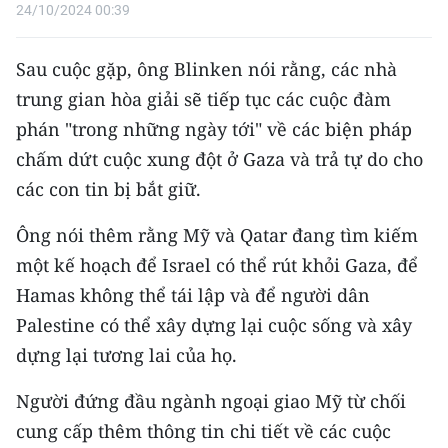
Media Pháp luật
24/10/2024 00:39
Media Du lịch
Sau cuộc gặp, ông Blinken nói rằng, các nhà
Media Thế giới
trung gian hòa giải sẽ tiếp tục các cuộc đàm
phán "trong những ngày tới" về các biện pháp
Media Thể thao
chấm dứt cuộc xung đột ở Gaza và trả tự do cho
Media Giáo dục
các con tin bị bắt giữ.
Media Y tế
Ông nói thêm rằng Mỹ và Qatar đang tìm kiếm
một kế hoạch để Israel có thể rút khỏi Gaza, để
Media Khoa học - Công nghệ
Hamas không thể tái lập và để người dân
Media Môi trường
Palestine có thể xây dựng lại cuộc sống và xây
dựng lại tương lai của họ.
Ảnh
Người đứng đầu ngành ngoại giao Mỹ từ chối
Infographic
cung cấp thêm thông tin chi tiết về các cuộc