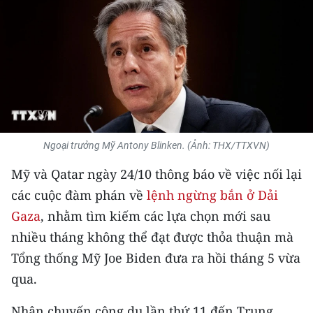
THỂ THAO
GIÁO DỤC
Y TẾ
KHOA HỌC - CÔNG NGHỆ
Ngoại trưởng Mỹ Antony Blinken. (Ảnh: THX/TTXVN)
MÔI TRƯỜNG
Mỹ và Qatar ngày 24/10 thông báo về việc nối lại
BẠN ĐỌC
các cuộc đàm phán về
lệnh ngừng bắn ở Dải
Gaza
, nhằm tìm kiếm các lựa chọn mới sau
KIỂM CHỨNG THÔNG TIN
nhiều tháng không thể đạt được thỏa thuận mà
TRI THỨC CHUYÊN SÂU
Tổng thống Mỹ Joe Biden đưa ra hồi tháng 5 vừa
qua.
54 DÂN TỘC VIỆT NAM
Nhân chuyến công du lần thứ 11 đến Trung