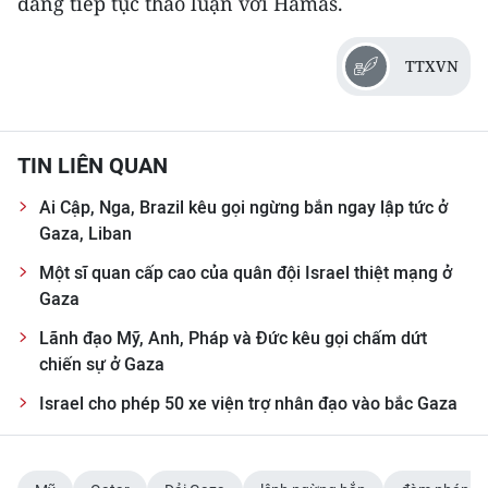
đang tiếp tục thảo luận với Hamas.
CHUYÊN ĐỀ
TTXVN
CÁC CHUYÊN TRANG
TIN LIÊN QUAN
VỀ BÁO NHÂN DÂN
Ai Cập, Nga, Brazil kêu gọi ngừng bắn ngay lập tức ở
THỜI NAY
Gaza, Liban
NHÂN DÂN CUỐI TUẦN
Một sĩ quan cấp cao của quân đội Israel thiệt mạng ở
Gaza
NHÂN DÂN HẰNG THÁNG
Lãnh đạo Mỹ, Anh, Pháp và Đức kêu gọi chấm dứt
chiến sự ở Gaza
MUA BÁO
Israel cho phép 50 xe viện trợ nhân đạo vào bắc Gaza
ĐỌC BÁO IN