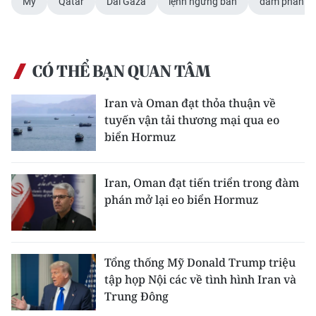
Mỹ
Qatar
Dải Gaza
lệnh ngừng bắn
đàm phán
ENGLISH
中文
CÓ THỂ BẠN QUAN TÂM
FRANÇAIS
Iran và Oman đạt thỏa thuận về
РУССКИЙ
tuyến vận tải thương mại qua eo
biển Hormuz
ESPAÑOL
한국어
Iran, Oman đạt tiến triển trong đàm
phán mở lại eo biển Hormuz
Tổng thống Mỹ Donald Trump triệu
tập họp Nội các về tình hình Iran và
Trung Đông