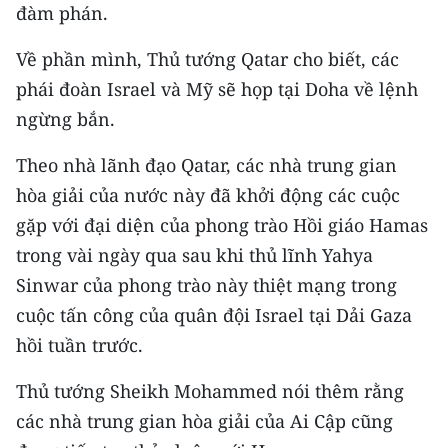
đàm phán.
TIN MỚI
Về phần mình, Thủ tướng Qatar cho biết, các
TIN ĐỊA PHƯƠNG
phái đoàn Israel và Mỹ sẽ họp tại Doha về lệnh
Trung du và miền núi phía Bắc
ngừng bắn.
Đồng bằng sông Hồng
Theo nhà lãnh đạo Qatar, các nhà trung gian
hòa giải của nước này đã khởi động các cuộc
Bắc Trung Bộ
gặp với đại diện của phong trào Hồi giáo Hamas
Duyên hải Nam Trung Bộ và Tây
trong vài ngày qua sau khi thủ lĩnh Yahya
Nguyên
Sinwar của phong trào này thiệt mạng trong
Đông Nam Bộ
cuộc tấn công của quân đội Israel tại Dải Gaza
hồi tuần trước.
Đồng bằng sông Cửu Long
Thủ tướng Sheikh Mohammed nói thêm rằng
Chuyên trang Hà Nội
các nhà trung gian hòa giải của Ai Cập cũng
Chuyên trang TP. Hồ Chí Minh