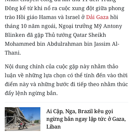
CHƯƠNG TRÌNH OCOP - MỖI XÃ
Đông kể từ khi nổ ra cuộc xung đột giữa phong
MỘT SẢN PHẨM
trào Hồi giáo Hamas và Israel ở
Dải Gaza
hồi
tháng 10 năm ngoái, Ngoại trưởng Mỹ Antony
RADIO
Blinken đã gặp Thủ tướng Qatar Sheikh
MEDIA CENTER
Mohammed bin Abdulrahman bin Jassim Al-
Thani.
E-Magazine
Nội dung chính của cuộc gặp này nhằm thảo
Video
luận về những lựa chọn có thể tính đến vào thời
Media Chính trị
điểm này và những bước đi tiếp theo nhằm thúc
đẩy lệnh ngừng bắn.
Media Kinh tế
Media Văn hóa
Ai Cập, Nga, Brazil kêu gọi
ngừng bắn ngay lập tức ở Gaza,
Media Xã hội
Liban