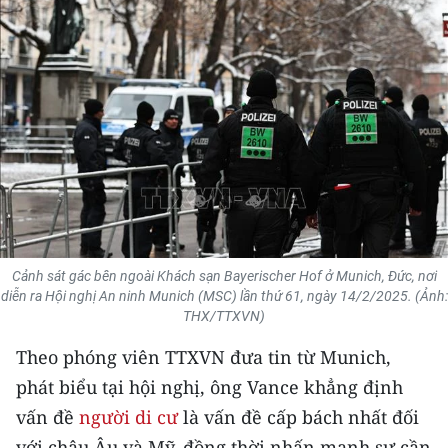
THỂ THAO
GIÁO DỤC
Y TẾ
KHOA HỌC - CÔNG NGHỆ
MÔI TRƯỜNG
BẠN ĐỌC
Cảnh sát gác bên ngoài Khách sạn Bayerischer Hof ở Munich, Đức, nơi
diễn ra Hội nghị An ninh Munich (MSC) lần thứ 61, ngày 14/2/2025. (Ảnh:
KIỂM CHỨNG THÔNG TIN
THX/TTXVN)
Theo phóng viên TTXVN đưa tin từ Munich,
TRI THỨC CHUYÊN SÂU
phát biểu tại hội nghị, ông Vance khẳng định
54 DÂN TỘC VIỆT NAM
vấn đề
người di cư
là vấn đề cấp bách nhất đối
với châu Âu và Mỹ, đồng thời nhấn mạnh sự cần