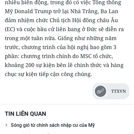
nhiều biến động, trong đó có việc Tổng thống
TIN MỚI
Mỹ Donald Trump trở lại Nhà Trắng, Ba Lan
đảm nhiệm chức Chủ tịch Hội đồng châu Âu
TIN ĐỊA PHƯƠNG
(EC) và cuộc bầu cử liên bang ở Đức sẽ diễn ra
Trung du và miền núi phía Bắc
trong một tuần nữa. Giống như những năm
trước, chương trình của hội nghị bao gồm 3
Đồng bằng sông Hồng
phần: chương trình chính do MSC tổ chức,
Bắc Trung Bộ
khoảng 200 sự kiện bên lề chính thức và hàng
Duyên hải Nam Trung Bộ và Tây
chục sự kiện tiếp cận công chúng.
Nguyên
TTXVN
Đông Nam Bộ
Đồng bằng sông Cửu Long
TIN LIÊN QUAN
Chuyên trang Hà Nội
Sóng gió từ chính sách nhập cư của Mỹ
Chuyên trang TP. Hồ Chí Minh