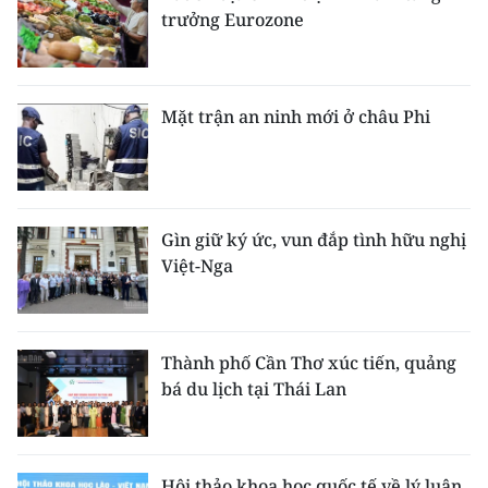
trưởng Eurozone
Mặt trận an ninh mới ở châu Phi
Gìn giữ ký ức, vun đắp tình hữu nghị
Việt-Nga
Thành phố Cần Thơ xúc tiến, quảng
bá du lịch tại Thái Lan
Hội thảo khoa học quốc tế về lý luận