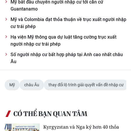
Mỹ bắt đầu chuyển người nhập cư tới căn cứ
Guantanamo
CHUYÊN ĐỀ
Mỹ và Colombia đạt thỏa thuận về trục xuất người nhập
CÁC CHUYÊN TRANG
cư trái phép
Hạ viện Mỹ thông qua dự luật tăng cường trục xuất
người nhập cư trái phép
VỀ BÁO NHÂN DÂN
Số người nhập cư bất hợp pháp tại Anh cao nhất châu
THỜI NAY
Âu
NHÂN DÂN CUỐI TUẦN
Mỹ
châu Âu
thay đổi lộ trình giải quyết vấn đề nhập cư
NHÂN DÂN HẰNG THÁNG
MUA BÁO
CÓ THỂ BẠN QUAN TÂM
ĐỌC BÁO IN
Kyrgyzstan và Nga ký hơn 40 thỏa