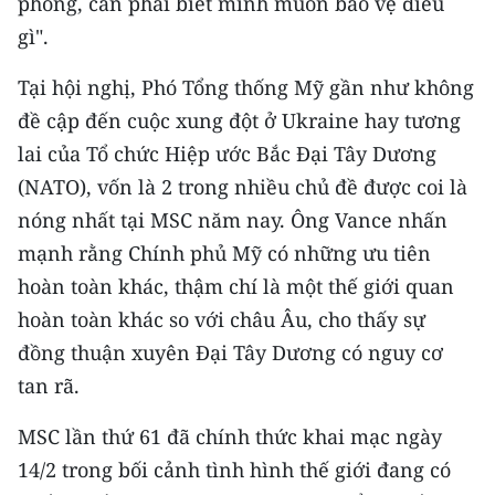
phòng, cần phải biết mình muốn bảo vệ điều
Media Pháp luật
gì".
Media Du lịch
Tại hội nghị, Phó Tổng thống Mỹ gần như không
Media Thế giới
đề cập đến cuộc xung đột ở Ukraine hay tương
lai của Tổ chức Hiệp ước Bắc Đại Tây Dương
Media Thể thao
(NATO), vốn là 2 trong nhiều chủ đề được coi là
Media Giáo dục
nóng nhất tại MSC năm nay. Ông Vance nhấn
Media Y tế
mạnh rằng Chính phủ Mỹ có những ưu tiên
hoàn toàn khác, thậm chí là một thế giới quan
Media Khoa học - Công nghệ
hoàn toàn khác so với châu Âu, cho thấy sự
Media Môi trường
đồng thuận xuyên Đại Tây Dương có nguy cơ
tan rã.
Ảnh
MSC lần thứ 61 đã chính thức khai mạc ngày
Infographic
14/2 trong bối cảnh tình hình thế giới đang có