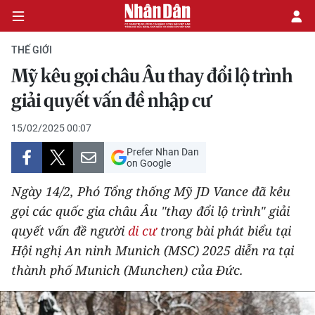
THẾ GIỚI
Mỹ kêu gọi châu Âu thay đổi lộ trình
CHÍNH TRỊ
giải quyết vấn đề nhập cư
KINH TẾ
15/02/2025 00:07
Prefer Nhan Dan
VĂN HÓA
on Google
Ngày 14/2, Phó Tổng thống Mỹ JD Vance đã kêu
XÃ HỘI
gọi các quốc gia châu Âu "thay đổi lộ trình" giải
quyết vấn đề người
di cư
trong bài phát biểu tại
PHÁP LUẬT
Hội nghị An ninh Munich (MSC) 2025 diễn ra tại
DU LỊCH
thành phố Munich (Munchen) của Đức.
THẾ GIỚI