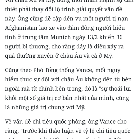
CHƯƠNG TRÌNH OCOP - MỖI XÃ
thiết phải thay đổi lộ trình giải quyết vấn đề
MỘT SẢN PHẨM
này. Ông cũng đề cập đến vụ một người tị nạn
Afghanistan lao xe vào đám đông người biểu
RADIO
tình ở trung tâm Munich ngày 13/2 khiến 36
MEDIA CENTER
người bị thương, cho rằng đây là điều xảy ra
quá thường xuyên ở châu Âu và cả ở Mỹ.
E-Magazine
Cũng theo Phó Tổng thống Vance, mối nguy
Video
hiểm thực sự đối với châu Âu không đến từ bên
Media Chính trị
ngoài mà từ chính bên trong, đó là "sự thoái lui
khỏi một số giá trị cơ bản nhất của mình, cũng
Media Kinh tế
là những giá trị chung với Mỹ.
Media Văn hóa
Về vấn đề chi tiêu quốc phòng, ông Vance cho
Media Xã hội
rằng, "trước khi thảo luận về tỷ lệ chi tiêu quốc