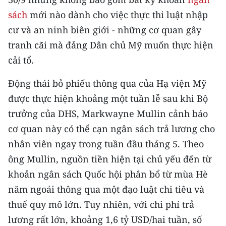
CHƯƠNG TRÌNH OCOP - MỖI XÃ
sách
mới nào dành cho việc thực thi luật nhập
MỘT SẢN PHẨM
cư và an ninh biên giới - những cơ quan gây
tranh cãi mà đảng Dân chủ Mỹ muốn thực hiện
RADIO
cải tổ.
MEDIA CENTER
Động thái bỏ phiếu thông qua của Hạ viện Mỹ
E-Magazine
được thực hiện khoảng một tuần lễ sau khi Bộ
trưởng của DHS, Markwayne Mullin cảnh báo
Video
cơ quan này có thể cạn ngân sách trả lương cho
Media Chính trị
nhân viên ngay trong tuần đầu tháng 5. Theo
ông Mullin, nguồn tiền hiện tại chủ yếu đến từ
Media Kinh tế
khoản ngân sách Quốc hội phân bổ từ mùa Hè
Media Văn hóa
năm ngoái thông qua một đạo luật chi tiêu và
thuế quy mô lớn. Tuy nhiên, với chi phí trả
Media Xã hội
lương rất lớn, khoảng 1,6 tỷ USD/hai tuần, số