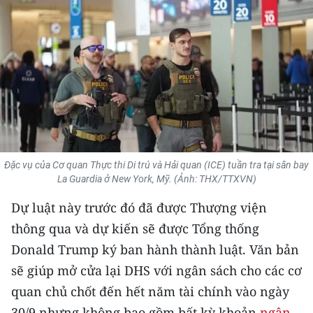
THỂ THAO
GIÁO DỤC
Y TẾ
KHOA HỌC - CÔNG NGHỆ
MÔI TRƯỜNG
Đặc vụ của Cơ quan Thực thi Di trú và Hải quan (ICE) tuần tra tại sân bay
La Guardia ở New York, Mỹ. (Ảnh: THX/TTXVN)
BẠN ĐỌC
Dự luật này trước đó đã được Thượng viện
KIỂM CHỨNG THÔNG TIN
thông qua và dự kiến sẽ được Tổng thống
Donald Trump ký ban hành thành luật. Văn bản
TRI THỨC CHUYÊN SÂU
sẽ giúp mở cửa lại DHS với ngân sách cho các cơ
54 DÂN TỘC VIỆT NAM
quan chủ chốt đến hết năm tài chính vào ngày
30/9 nhưng không bao gồm bất kỳ khoản
ngân