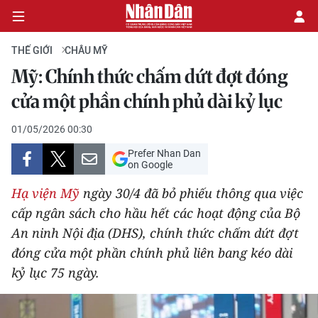
THẾ GIỚI
CHÂU MỸ
Mỹ: Chính thức chấm dứt đợt đóng
CHÍNH TRỊ
cửa một phần chính phủ dài kỷ lục
KINH TẾ
01/05/2026 00:30
Prefer Nhan Dan
VĂN HÓA
on Google
Hạ viện Mỹ
ngày 30/4 đã bỏ phiếu thông qua việc
XÃ HỘI
cấp ngân sách cho hầu hết các hoạt động của Bộ
An ninh Nội địa (DHS), chính thức chấm dứt đợt
PHÁP LUẬT
đóng cửa một phần chính phủ liên bang kéo dài
DU LỊCH
kỷ lục 75 ngày.
THẾ GIỚI