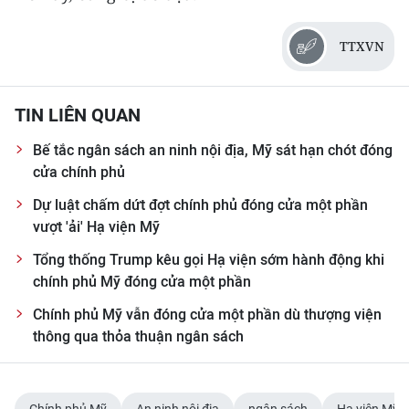
CHUYÊN ĐỀ
TTXVN
CÁC CHUYÊN TRANG
TIN LIÊN QUAN
VỀ BÁO NHÂN DÂN
Bế tắc ngân sách an ninh nội địa, Mỹ sát hạn chót đóng
cửa chính phủ
THỜI NAY
Dự luật chấm dứt đợt chính phủ đóng cửa một phần
vượt 'ải' Hạ viện Mỹ
NHÂN DÂN CUỐI TUẦN
Tổng thống Trump kêu gọi Hạ viện sớm hành động khi
NHÂN DÂN HẰNG THÁNG
chính phủ Mỹ đóng cửa một phần
Chính phủ Mỹ vẫn đóng cửa một phần dù thượng viện
MUA BÁO
thông qua thỏa thuận ngân sách
ĐỌC BÁO IN