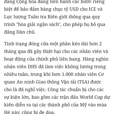
đảng Cộng hòa đang tiến hành các bước riêng
TIN MỚI
biệt để bảo đảm hàng chục tỷ USD cho ICE và
Lực lượng Tuần tra Biên giới thông qua quy
TIN ĐỊA PHƯƠNG
trình "hòa giải ngân sách", cho phép họ bỏ qua
Trung du và miền núi phía Bắc
đảng Dân chủ.
Đồng bằng sông Hồng
Tình trạng đóng cửa một phần kéo dài hơn 2
tháng qua đã gây thiệt hại cho các nhân viên và
Bắc Trung Bộ
hoạt động của chính phủ liên bang. Hàng nghìn
Duyên hải Nam Trung Bộ và Tây
nhân viên DHS đã làm việc không lương trong
Nguyên
nhiều tuần, trong khi hơn 1.000 nhân viên Cơ
Đông Nam Bộ
quan An ninh Giao thông Vận tải (TSA) được
cho là đã nghỉ việc. Công tác chuẩn bị cho các
Đồng bằng sông Cửu Long
sự kiện lớn, bao gồm các trận đấu World Cup dự
Chuyên trang Hà Nội
kiến diễn ra tại các thành phố của Mỹ vào mùa
Hè này, cũng bị đe dọa.
Chuyên trang TP. Hồ Chí Minh