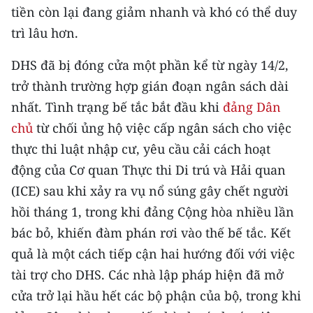
Media Pháp luật
tiền còn lại đang giảm nhanh và khó có thể duy
trì lâu hơn.
Media Du lịch
DHS đã bị đóng cửa một phần kể từ ngày 14/2,
Media Thế giới
trở thành trường hợp gián đoạn ngân sách dài
Media Thể thao
nhất. Tình trạng bế tắc bắt đầu khi
đảng Dân
chủ
từ chối ủng hộ việc cấp ngân sách cho việc
Media Giáo dục
thực thi luật nhập cư, yêu cầu cải cách hoạt
Media Y tế
động của Cơ quan Thực thi Di trú và Hải quan
(ICE) sau khi xảy ra vụ nổ súng gây chết người
Media Khoa học - Công nghệ
hồi tháng 1, trong khi đảng Cộng hòa nhiều lần
Media Môi trường
bác bỏ, khiến đàm phán rơi vào thế bế tắc. Kết
Ảnh
quả là một cách tiếp cận hai hướng đối với việc
tài trợ cho DHS. Các nhà lập pháp hiện đã mở
Infographic
cửa trở lại hầu hết các bộ phận của bộ, trong khi