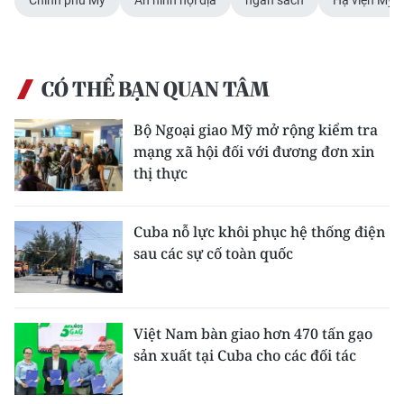
Chính phủ Mỹ
An ninh nội địa
ngân sách
Hạ viện Mỹ
ENGLISH
中文
CÓ THỂ BẠN QUAN TÂM
FRANÇAIS
Bộ Ngoại giao Mỹ mở rộng kiểm tra
РУССКИЙ
mạng xã hội đối với đương đơn xin
thị thực
ESPAÑOL
한국어
Cuba nỗ lực khôi phục hệ thống điện
sau các sự cố toàn quốc
Việt Nam bàn giao hơn 470 tấn gạo
sản xuất tại Cuba cho các đối tác