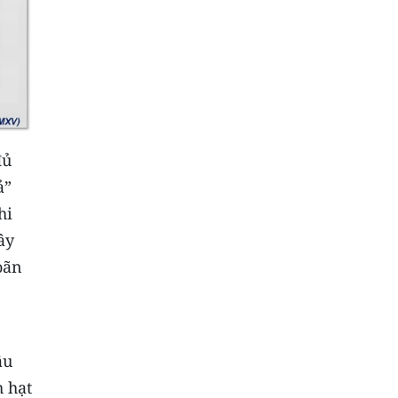
đủ
ả”
hi
ây
oãn
ậu
h hạt