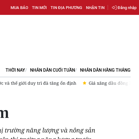
MUA BÁO
TIN MỚI
TIN ĐỊA PHƯƠNG
NHẬN TIN
Đăng nhập
THỜI NAY
NHÂN DÂN CUỐI TUẦN
NHÂN DÂN HẰNG THÁNG
c và thế giới duy trì đà tăng ổn định
Giá xăng dầu đồng loạt 
ểm
thị trường năng lượng và nông sản