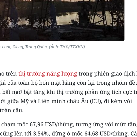
ắc Long Giang, Trung Quốc. (Ảnh: THX/TTXVN)
ảo trên
thị trường năng lượng
trong phiên giao dịch
 giá của toàn bộ bốn mặt hàng còn lại trong nhóm đề
 bất ngờ bật tăng khi thị trường phản ứng tích cực 
ới giữa Mỹ và Liên minh châu Âu (EU), đi kèm với
toàn cầu.
nt chạm mốc 67,96 USD/thùng, tương ứng với mức tăn
cũng lên tới 3,54%, dừng ở mốc 64,68 USD/thùng. Cả