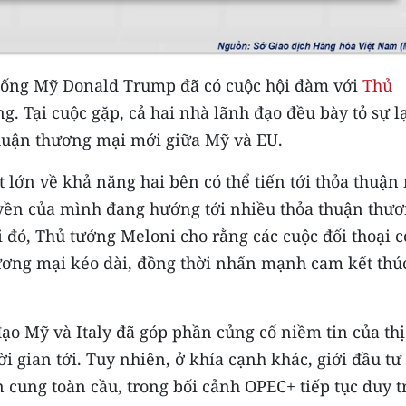
thống Mỹ Donald Trump đã có cuộc hội đàm với
Thủ
g. Tại cuộc gặp, cả hai nhà lãnh đạo đều bày tỏ sự l
huận thương mại mới giữa Mỹ và EU.
 lớn về khả năng hai bên có thể tiến tới thỏa thuận 
yền của mình đang hướng tới nhiều thỏa thuận thư
 đó, Thủ tướng Meloni cho rằng các cuộc đối thoại c
ương mại kéo dài, đồng thời nhấn mạnh cam kết thú
đạo Mỹ và Italy đã góp phần củng cố niềm tin của thị
i gian tới. Tuy nhiên, ở khía cạnh khác, giới đầu tư
 cung toàn cầu, trong bối cảnh OPEC+ tiếp tục duy t