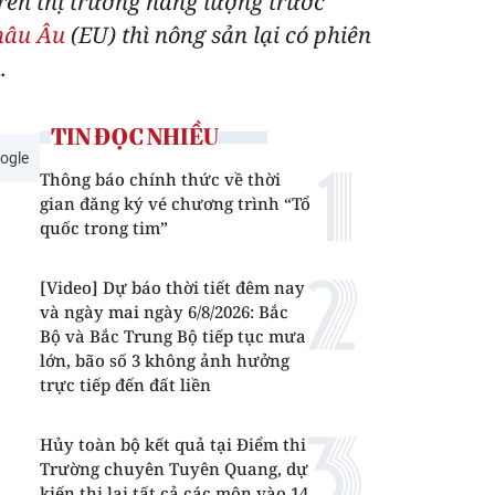
trên thị trường năng lượng trước
hâu Âu
(EU) thì nông sản lại có phiên
.
TIN ĐỌC NHIỀU
ogle
Thông báo chính thức về thời
gian đăng ký vé chương trình “Tổ
quốc trong tim”
[Video] Dự báo thời tiết đêm nay
và ngày mai ngày 6/8/2026: Bắc
Bộ và Bắc Trung Bộ tiếp tục mưa
lớn, bão số 3 không ảnh hưởng
trực tiếp đến đất liền
Hủy toàn bộ kết quả tại Điểm thi
Trường chuyên Tuyên Quang, dự
kiến thi lại tất cả các môn vào 14