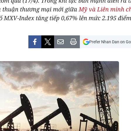
 hôm qua (17/4). Trong khi lực bán mạnh diễn ra 
ỏa thuận thương mại mới giữa
Mỹ và Liên minh c
số MXV-Index tăng tiếp 0,67% lên mức 2.195 điểm
Prefer Nhan Dan on Go