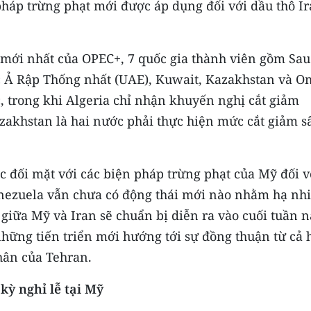
pháp trừng phạt mới được áp dụng đối với dầu thô I
 mới nhất của OPEC+, 7 quốc gia thành viên gồm Sau
ốc Ả Rập Thống nhất (UAE), Kuwait, Kazakhstan và 
, trong khi Algeria chỉ nhận khuyến nghị cắt giảm
azakhstan là hai nước phải thực hiện mức cắt giảm s
ục đối mặt với các biện pháp trừng phạt của Mỹ đối v
enezuela vẫn chưa có động thái mới nào nhằm hạ nhi
giữa Mỹ và Iran sẽ chuẩn bị diễn ra vào cuối tuần 
 những tiến triển mới hướng tới sự đồng thuận từ cả 
nhân của Tehran.
kỳ nghỉ lễ tại Mỹ