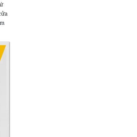
hứ
cửa
ếm