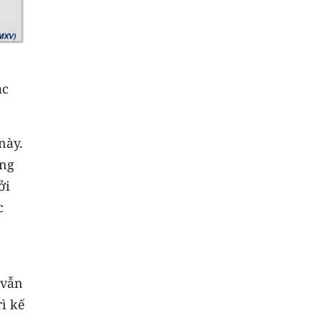
ạc
này.
ơng
ởi
c
 vẫn
rì kế