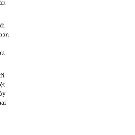
ran
di
Oman
âu
ới
ệt
này
hai