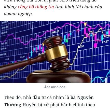
THỂ THAO
không
công bố thông tin
tình hình tài chính của
doanh nghiệp.
GIÁO DỤC
Y TẾ
KHOA HỌC - CÔNG NGHỆ
MÔI TRƯỜNG
BẠN ĐỌC
KIỂM CHỨNG THÔNG TIN
Ảnh minh họa.
TRI THỨC CHUYÊN SÂU
Theo đó, nhà đầu tư cá nhân là
bà Nguyễn
54 DÂN TỘC VIỆT NAM
Thương Huyền
bị xử phạt hành chính theo