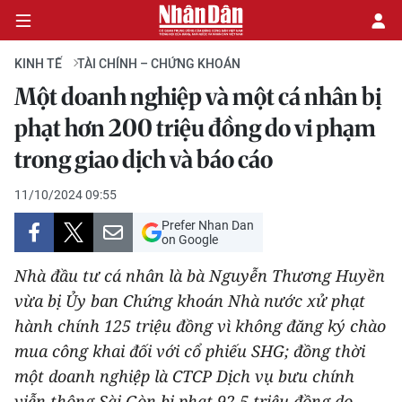
KINH TẾ
TÀI CHÍNH – CHỨNG KHOÁN
Một doanh nghiệp và một cá nhân bị
CHÍNH TRỊ
phạt hơn 200 triệu đồng do vi phạm
trong giao dịch và báo cáo
KINH TẾ
11/10/2024 09:55
VĂN HÓA
Prefer Nhan Dan
on Google
XÃ HỘI
Nhà đầu tư cá nhân là bà Nguyễn Thương Huyền
PHÁP LUẬT
vừa bị Ủy ban Chứng khoán Nhà nước xử phạt
hành chính 125 triệu đồng vì không đăng ký chào
DU LỊCH
mua công khai đối với cổ phiếu SHG; đồng thời
một doanh nghiệp là CTCP Dịch vụ bưu chính
THẾ GIỚI
viễn thông Sài Gòn bị phạt 92,5 triệu đồng do