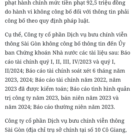
phạt hành chính mức tiền phạt 92,5 triệu đồng
TIN MỚI
do hành vi không công bố đối với thông tin phải
TIN ĐỊA PHƯƠNG
công bố theo quy định pháp luật.
Cụ thể, Công ty cổ phần Dịch vụ bưu chính viễn
Trung du và miền núi phía Bắc
thông Sài Gòn không công bố thông tin đến Ủy
Đồng bằng sông Hồng
ban Chứng khoán Nhà nước các tài liệu sau: Báo
Bắc Trung Bộ
cáo tài chính quý I, II, III, IV/2023 và quý I,
II/2024; Báo cáo tài chính soát xét 6 tháng năm
Duyên hải Nam Trung Bộ và Tây
2023, 2024; Báo cáo tài chính năm 2022, năm
Nguyên
2023 đã được kiểm toán; Báo cáo tình hình quản
Đông Nam Bộ
trị công ty năm 2023, bán niên năm 2023 và
năm 2024; Báo cáo thường niên năm 2023.
Đồng bằng sông Cửu Long
Công ty cổ phần Dịch vụ bưu chính viễn thông
Chuyên trang Hà Nội
Sài Gòn (địa chỉ trụ sở chính tại số 10 Cô Giang,
Chuyên trang TP. Hồ Chí Minh