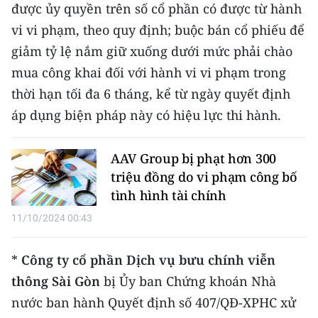
Media Pháp luật
được ủy quyền trên số cổ phần có được từ hành
vi vi phạm, theo quy định; buộc bán cổ phiếu để
Media Du lịch
giảm tỷ lệ nắm giữ xuống dưới mức phải chào
Media Thế giới
mua công khai đối với hành vi vi phạm trong
thời hạn tối đa 6 tháng, kể từ ngày quyết định
Media Thể thao
áp dụng biện pháp này có hiệu lực thi hành.
Media Giáo dục
AAV Group bị phạt hơn 300
Media Y tế
triệu đồng do vi phạm công bố
Media Khoa học - Công nghệ
tình hình tài chính
11/10/2024 00:43
Media Môi trường
Ảnh
*
Công ty cổ phần Dịch vụ bưu chính viễn
thông Sài Gòn
bị Ủy ban Chứng khoán Nhà
Infographic
nước ban hành Quyết định số 407/QĐ-XPHC xử