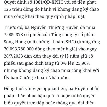
Quyết định số 1081/QĐ-XPHC với số tiền phạt
CHƯƠNG TRÌNH OCOP - MỖI XÃ
MỘT SẢN PHẨM
125 triệu đồng do hành vi không đăng ký chào
mua công khai theo quy định pháp luật.
RADIO
Trước đó, bà Nguyễn Thương Huyền đã mua
7.009.378 cổ phiếu của Tổng công ty cổ phần
MEDIA CENTER
Sông Hồng (mã chứng khoán: SHG) (tương ứng
E-Magazine
70.093.780.000 đồng theo mệnh giá) vào ngày
28/7/2023 dẫn đến thay đổi tỷ lệ nắm giữ cổ
Video
phiếu sau giao dịch tăng từ 0% lên 25,96%
Media Chính trị
nhưng không đăng ký chào mua công khai với
Ủy ban Chứng khoán Nhà nước.
Media Kinh tế
Media Văn hóa
Đồng thời với việc bị phạt tiền, bà Huyền phải
pháp khắc phục hậu quả là buộc từ bỏ quyền
Media Xã hội
biểu quyết trực tiếp hoặc thông qua đại diện