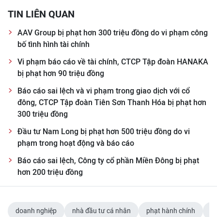
ENGLISH
TIN LIÊN QUAN
中文
AAV Group bị phạt hơn 300 triệu đồng do vi phạm công
bố tình hình tài chính
FRANÇAIS
Vi phạm báo cáo về tài chính, CTCP Tập đoàn HANAKA
bị phạt hơn 90 triệu đồng
РУССКИЙ
Báo cáo sai lệch và vi phạm trong giao dịch với cổ
ESPAÑOL
đông, CTCP Tập đoàn Tiên Sơn Thanh Hóa bị phạt hơn
300 triệu đồng
한국어
Đầu tư Nam Long bị phạt hơn 500 triệu đồng do vi
phạm trong hoạt động và báo cáo
Báo cáo sai lệch, Công ty cổ phần Miền Đông bị phạt
hơn 200 triệu đồng
doanh nghiệp
nhà đầu tư cá nhân
phạt hành chính
v