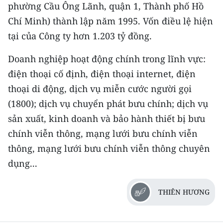
phường Cầu Ông Lãnh, quận 1, Thành phố Hồ
Chí Minh) thành lập năm 1995. Vốn điều lệ hiện
CHUYÊN ĐỀ
tại của Công ty hơn 1.203 tỷ đồng.
CÁC CHUYÊN TRANG
Doanh nghiệp hoạt động chính trong lĩnh vực:
điện thoại cố định, điện thoại internet, điện
VỀ BÁO NHÂN DÂN
thoại di động, dịch vụ miễn cước người gọi
THỜI NAY
(1800); dịch vụ chuyển phát bưu chính; dịch vụ
sản xuất, kinh doanh và bảo hành thiết bị bưu
NHÂN DÂN CUỐI TUẦN
chính viễn thông, mạng lưới bưu chính viễn
thông, mạng lưới bưu chính viễn thông chuyên
NHÂN DÂN HẰNG THÁNG
dụng...
MUA BÁO
THIÊN HƯƠNG
ĐỌC BÁO IN