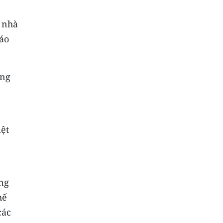
 nhà
iáo
ụng
ệt
ang
hế
các