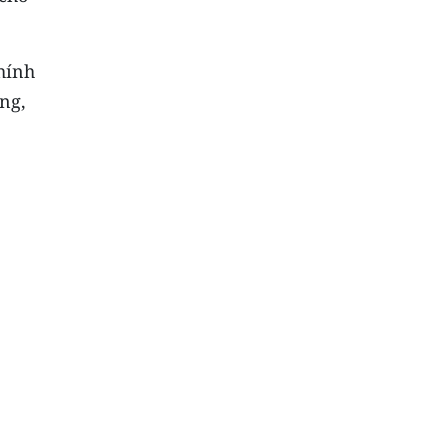
hính
ng,