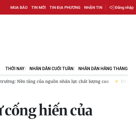
MUA BÁO
TIN MỚI
TIN ĐỊA PHƯƠNG
NHẬN TIN
Đăng nhập
THỜI NAY
NHÂN DÂN CUỐI TUẦN
NHÂN DÂN HẰNG THÁNG
ảng của nguồn nhân lực chất lượng cao
Đẩy mạnh chuyển đổi 
ự cống hiến của