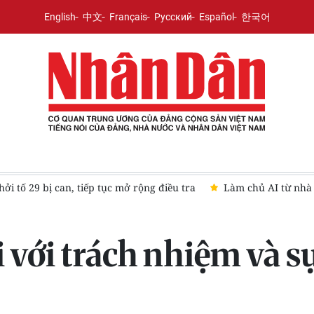
English
中文
Français
Русский
Español
한국어
n, tiếp tục mở rộng điều tra
Làm chủ AI từ nhà trường: Nền t
 với trách nhiệm và s