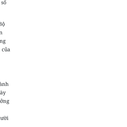
 số
Bộ
n
ởng
c của
hành
này
ưởng
gười