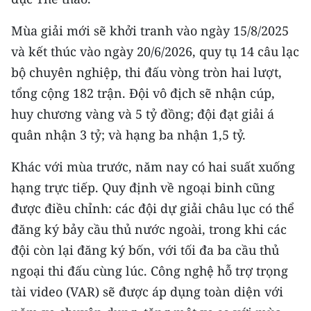
CHƯƠNG TRÌNH OCOP - MỖI XÃ
MỘT SẢN PHẨM
Mùa giải mới sẽ khởi tranh vào ngày 15/8/2025
và kết thúc vào ngày 20/6/2026, quy tụ 14 câu lạc
RADIO
bộ chuyên nghiệp, thi đấu vòng tròn hai lượt,
tổng cộng 182 trận. Đội vô địch sẽ nhận cúp,
MEDIA CENTER
huy chương vàng và 5 tỷ đồng; đội đạt giải á
E-Magazine
quân nhận 3 tỷ; và hạng ba nhận 1,5 tỷ.
Video
Khác với mùa trước, năm nay có hai suất xuống
hạng trực tiếp. Quy định về ngoại binh cũng
Media Chính trị
được điều chỉnh: các đội dự giải châu lục có thể
Media Kinh tế
đăng ký bảy cầu thủ nước ngoài, trong khi các
đội còn lại đăng ký bốn, với tối đa ba cầu thủ
Media Văn hóa
ngoại thi đấu cùng lúc. Công nghệ hỗ trợ trọng
Media Xã hội
tài video (VAR) sẽ được áp dụng toàn diện với