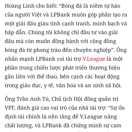
Hoàng Linh cho biết: “Bóng đá là niềm tự hào
TIN MỚI
của người Việt và LPBank muốn góp phần tạo ra
TIN ĐỊA PHƯƠNG
một giải đấu giàu tính cạnh tranh, minh bạch và
hấp dẫn. Chúng tôi không chỉ đầu tư vào giải
Trung du và miền núi phía Bắc
đấu mà còn muốn đồng hành với cộng đồng
Đồng bằng sông Hồng
bóng đá từ phong trào đến chuyên nghiệp”. Ông
nhấn mạnh LPBank coi tài trợ
V.League
là một
Bắc Trung Bộ
phần trong chiến lược phát triển thương hiệu
Duyên hải Nam Trung Bộ và Tây
gắn liền với thể thao, bên cạnh các hoạt động
Nguyên
trong giáo dục, y tế, văn hóa và an sinh xã hội.
Đông Nam Bộ
Ông Trần Anh Tú, Chủ tịch Hội đồng quản trị
Đồng bằng sông Cửu Long
VPF, đánh giá cao vai trò của nhà tài trợ: “Sự ổn
định tài chính là nền tảng để V.League nâng
Chuyên trang Hà Nội
chất lượng, và LPBank đã chứng minh sự cam
Chuyên trang TP. Hồ Chí Minh