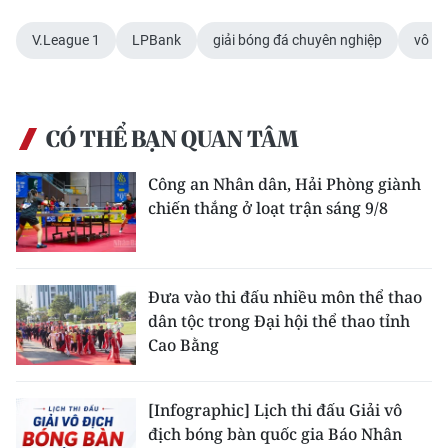
V.League 1
LPBank
giải bóng đá chuyên nghiệp
vô đị
CÓ THỂ BẠN QUAN TÂM
Công an Nhân dân, Hải Phòng giành
chiến thắng ở loạt trận sáng 9/8
Đưa vào thi đấu nhiều môn thể thao
dân tộc trong Đại hội thể thao tỉnh
Cao Bằng
[Infographic] Lịch thi đấu Giải vô
địch bóng bàn quốc gia Báo Nhân