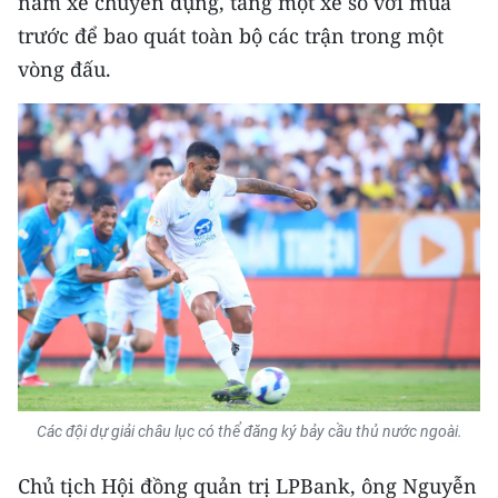
năm xe chuyên dụng, tăng một xe so với mùa
Media Pháp luật
trước để bao quát toàn bộ các trận trong một
Media Du lịch
vòng đấu.
Media Thế giới
Media Thể thao
Media Giáo dục
Media Y tế
Media Khoa học - Công nghệ
Media Môi trường
Ảnh
Các đội dự giải châu lục có thể đăng ký bảy cầu thủ nước ngoài.
Infographic
Chủ tịch Hội đồng quản trị LPBank, ông Nguyễn