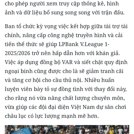
cho phép người xem truy cập thống kê, hình
ENGLISH
ảnh và dữ liệu bổ sung song song với trận đấu.
中文
Ban tổ chức kỳ vọng việc kết hợp giữa tài trợ tài
FRANÇAIS
chính, nâng cấp công nghệ truyền hình và cải
tiến thể thức sẽ giúp LPBank V.League 1-
РУССКИЙ
2025/2026 trở nên hấp dẫn hơn với khán giả.
ESPAÑOL
Việc áp dụng đồng bộ VAR và siết chặt quy định
ngoại binh cũng được cho là sẽ giảm tranh cãi
한국어
và tăng cơ hội cho cầu thủ nội. Nhiều huấn
luyện viên bày tỏ sự đồng tình với thay đổi này,
cho rằng nó vừa nâng chất lượng chuyên môn,
vừa giúp các đội đại diện Việt Nam dự sân chơi
châu lục có lực lượng mạnh mẽ hơn.