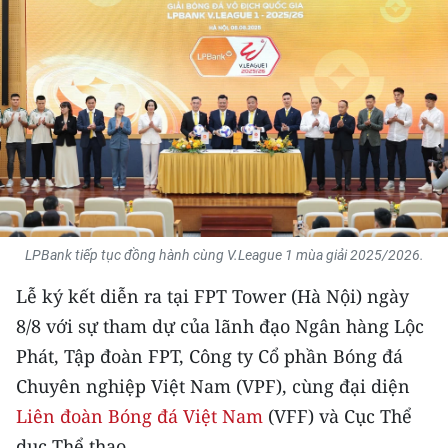
THỂ THAO
GIÁO DỤC
Y TẾ
KHOA HỌC - CÔNG NGHỆ
MÔI TRƯỜNG
LPBank tiếp tục đồng hành cùng V.League 1 mùa giải 2025/2026.
BẠN ĐỌC
Lễ ký kết diễn ra tại FPT Tower (Hà Nội) ngày
KIỂM CHỨNG THÔNG TIN
8/8 với sự tham dự của lãnh đạo Ngân hàng Lộc
Phát, Tập đoàn FPT, Công ty Cổ phần Bóng đá
TRI THỨC CHUYÊN SÂU
Chuyên nghiệp Việt Nam (VPF), cùng đại diện
54 DÂN TỘC VIỆT NAM
Liên đoàn Bóng đá Việt Nam
(VFF) và Cục Thể
dục Thể thao.