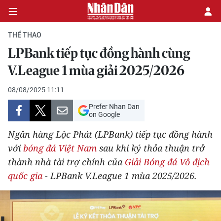
THỂ THAO
LPBank tiếp tục đồng hành cùng
CHÍNH TRỊ
V.League 1 mùa giải 2025/2026
KINH TẾ
08/08/2025 11:11
Prefer Nhan Dan
VĂN HÓA
on Google
Ngân hàng Lộc Phát (LPBank) tiếp tục đồng hành
XÃ HỘI
với
bóng đá Việt Nam
sau khi ký thỏa thuận trở
thành nhà tài trợ chính của
Giải Bóng đá Vô địch
PHÁP LUẬT
quốc gia
- LPBank V.League 1 mùa 2025/2026.
DU LỊCH
THẾ GIỚI