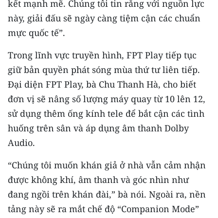
kết mạnh mẽ. Chúng tôi tin rằng với nguồn lực
này, giải đấu sẽ ngày càng tiệm cận các chuẩn
CHUYÊN ĐỀ
mực quốc tế”.
CÁC CHUYÊN TRANG
Trong lĩnh vực truyền hình, FPT Play tiếp tục
giữ bản quyền phát sóng mùa thứ tư liên tiếp.
VỀ BÁO NHÂN DÂN
Đại diện FPT Play, bà Chu Thanh Hà, cho biết
đơn vị sẽ nâng số lượng máy quay từ 10 lên 12,
THỜI NAY
sử dụng thêm ống kính tele để bắt cận các tình
NHÂN DÂN CUỐI TUẦN
huống trên sân và áp dụng âm thanh Dolby
Audio.
NHÂN DÂN HẰNG THÁNG
“Chúng tôi muốn khán giả ở nhà vẫn cảm nhận
MUA BÁO
được không khí, âm thanh và góc nhìn như
ĐỌC BÁO IN
đang ngồi trên khán đài,” bà nói. Ngoài ra, nền
tảng này sẽ ra mắt chế độ “Companion Mode”